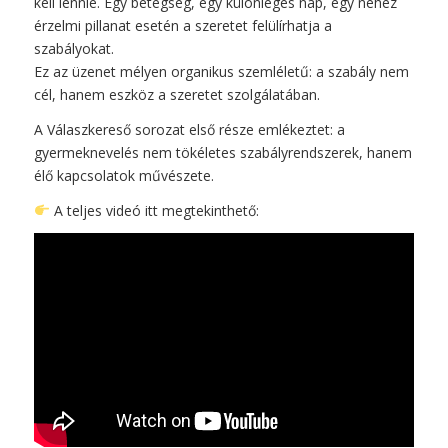
kell lennie. Egy betegség, egy különleges nap, egy nehéz
érzelmi pillanat esetén a szeretet felülírhatja a
szabályokat.
Ez az üzenet mélyen organikus szemléletű: a szabály nem
cél, hanem eszköz a szeretet szolgálatában.
A Válaszkereső sorozat első része emlékeztet: a
gyermeknevelés nem tökéletes szabályrendszerek, hanem
élő kapcsolatok művészete.
A teljes videó itt megtekinthető: