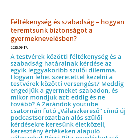
Féltékenység és szabadság – hogyan
teremtsünk biztonságot a
gyermeknevelésben?
2025.09.17.
A testvérek közötti féltékenység és a
szabadság határainak kérdése az
egyik leggyakoribb szülői dilemma.
Hogyan lehet szeretettel kezelni a
testvérek közötti versengést? Meddig
engedjük a gyermeket szabadon, és
mikor mondjuk azt: eddig és ne
tovább? A
Zarándok youtube
csatornán
futó „Válaszkereső” című új
podcastsorozatban alós szülői
kérdésekre keresünk életközeli,
keresztény értékeken alapuló
válaszokat Pécsi Rita neveléskutató