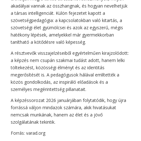
akadályai vannak az összhangnak, és hogyan nevelhetjük
a társas intelligenciát. Külön fejezetet kapott a
szövetségpedagógia: a kapcsolatokban való kitartás, a
szövetségi élet gyümölcsei és azok az egyszerű, mégis
hatékony lépések, amelyekkel már gyermekkorban
tanítható a kötődésre való képesség.
A résztvevők visszajelzéseiből egyértelműen kirajzolódott:
a képzés nem csupán szakmai tudást adott, hanem lelki
töltekezést, közösségi élményt és az identitás
megerősítését is. A pedagógusok hálával említették a
közös gondolkodás, az inspiráló előadások és a
személyes megérintettség pillanatait.
A képzéssorozat 2026 januárjában folytatódik, hogy újra
forrássá váljon mindazok számára, akik hivatásukat
nemcsak munkának, hanem az élet és a jövő
szolgálatának tekintik.
Forrás:
varad.org