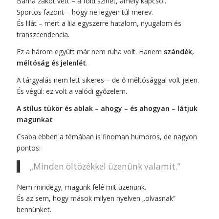
Barna zakót vett – a föld színét, amely kapcsol.
Sportos fazont – hogy ne legyen túl merev.
És lilát – mert a lila egyszerre hatalom, nyugalom és
transzcendencia.
Ez a három együtt már nem ruha volt. Hanem
szándék,
méltóság és jelenlét
.
A tárgyalás nem lett sikeres – de ő méltósággal volt jelen.
És végül: ez volt a valódi győzelem.
A stílus tükör és ablak – ahogy – és ahogyan – látjuk
magunkat
Csaba ebben a témában is finoman humoros, de nagyon
pontos:
„Minden öltözékkel üzenünk valamit.”
Nem mindegy, magunk felé mit üzenünk.
És az sem, hogy mások milyen nyelven „olvasnak”
bennünket.