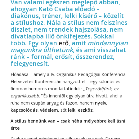
Van valami egészen meglepő abban,
ahogyan Kató Csaba előadó –
diakónus, tréner, lelki kísérő – közelít
a stílushoz. Nála a stílus nem felszínes
díszlet, nem trendek hajszolása, nem
divatlapba illő önkifejezés. Sokkal
több. Egy olyan
erő
, amit
mindannyian
magunkra ölthetünk
, és ami visszahat
ránk – formál, erősít, összerendez,
felegyenesít.
Előadása – amely a IV. Organikus Pedagógiai Konferencia
Életvezetés Konferencián hangzott el – egy különös és
finoman humoros mondattal indult:
„Tegeződjünk, ez
organikusabb.”
És innentől egy olyan útra hívott, ahol a
ruha nem csupán anyag és fazon, hanem
nyelv
,
kapcsolódás
,
védelem
, sőt
lelki eszköz
.
A stílus bennünk van – csak néha mélyebbre kell ásni
érte
Csaba szerint mindannyian stílusosak vagyunk. Ez nem