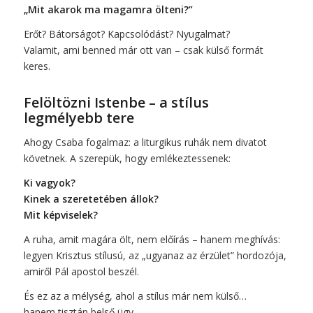
„Mit akarok ma magamra ölteni?”
Erőt? Bátorságot? Kapcsolódást? Nyugalmat?
Valamit, ami benned már ott van – csak külső formát
keres.
Felöltözni Istenbe – a stílus
legmélyebb tere
Ahogy Csaba fogalmaz: a liturgikus ruhák nem divatot
követnek. A szerepük, hogy emlékeztessenek:
Ki vagyok?
Kinek a szeretetében állok?
Mit képviselek?
A ruha, amit magára ölt, nem előírás – hanem meghívás:
legyen Krisztus stílusú, az „ugyanaz az érzület” hordozója,
amiről Pál apostol beszél.
És ez az a mélység, ahol a stílus már nem külső…
hanem tisztán belső ügy.