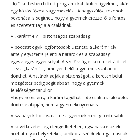
időt”: kettesben töltött programokat, külön figyelmet, akár
egy közös főzést vagy mesélést. A nagyszülők, rokonok
bevonása is segíthet, hogy a gyermek érezze: ő is fontos
és szeretett tagja a családnak.
A „karám” elv – biztonságos szabadság
A podcast egyik legfontosabb üzenete a „karám” elv,
amely egyszerre jelenti a határok és a szabadság
egészséges egyensúlyát. A szülő világos kereteket állít fel
– ez a „karám” –, amelyen belül a gyermek szabadon
dönthet. A határok adják a biztonságot, a kereten belüli
mozgástér pedig segít abban, hogy a gyermek
felelősséget tanuljon.
Ahogy nő és érik, a karám tágulhat – de csak a szülő bölcs
döntése alapján, nem a gyermeki nyomásra.
A szabályok fontosak – de a gyermek mindig fontosabb
A következetesség elengedhetetlen, ugyanakkor az élet
hozhat olyan helyzeteket, amikor a szülőnek rugalmasnak