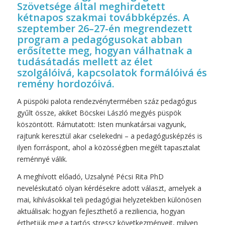
Szövetsége által meghirdetett
kétnapos szakmai továbbképzés. A
szeptember 26–27-én megrendezett
program a pedagógusokat abban
erősítette meg, hogyan válhatnak a
tudásátadás mellett az élet
szolgálóivá, kapcsolatok formálóivá és
remény hordozóivá.
A püspöki palota rendezvénytermében száz pedagógus
gyűlt össze, akiket Böcskei László megyés püspök
köszöntött. Rámutatott: Isten munkatársai vagyunk,
rajtunk keresztül akar cselekedni – a pedagógusképzés is
ilyen forráspont, ahol a közösségben megélt tapasztalat
reménnyé válik.
A meghívott előadó, Uzsalyné Pécsi Rita PhD
neveléskutató olyan kérdésekre adott választ, amelyek a
mai, kihívásokkal teli pedagógiai helyzetekben különösen
aktuálisak: hogyan fejleszthető a reziliencia, hogyan
érthetjük meg a tartós stressz következményeit, milyen