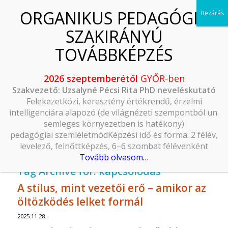
2026 szeptemberétől
GYŐR-ben
Szakvezető: Uzsalyné Pécsi Rita PhD neveléskutató
Felekezetközi, keresztény értékrendű, érzelmi
intelligenciára alapozó (de világnézeti szempontból un.
semleges környezetben is hatékony)
pedagógiai szemléletmódKépzési idő és forma: 2 félév,
levelező, felnőttképzés, 6–6 szombat félévenként
Tovább olvasom…
Tag Archive for:
kapcsolódás
A stílus, mint vezetői erő – amikor az
öltözködés lelket formál
2025.11.28.