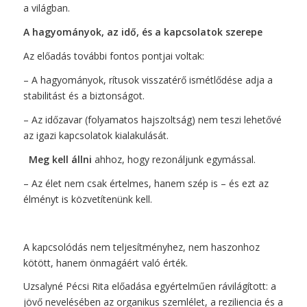
a világban.
A hagyományok, az idő, és a kapcsolatok szerepe
Az előadás további fontos pontjai voltak:
– A hagyományok, rítusok visszatérő ismétlődése adja a
stabilitást és a biztonságot.
– Az időzavar (folyamatos hajszoltság) nem teszi lehetővé
az igazi kapcsolatok kialakulását.
Meg kell állni
ahhoz, hogy rezonáljunk egymással.
– Az élet nem csak értelmes, hanem szép is – és ezt az
élményt is közvetítenünk kell.
A kapcsolódás nem teljesítményhez, nem haszonhoz
kötött, hanem önmagáért való érték.
Uzsalyné Pécsi Rita előadása egyértelműen rávilágított: a
jövő nevelésében az organikus szemlélet, a reziliencia és a