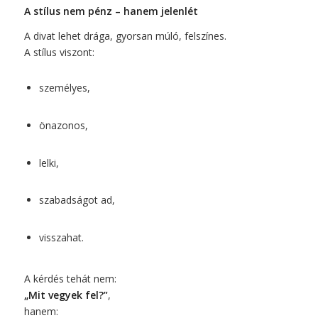
A stílus nem pénz – hanem jelenlét
A divat lehet drága, gyorsan múló, felszínes.
A stílus viszont:
személyes,
önazonos,
lelki,
szabadságot ad,
visszahat.
A kérdés tehát nem:
„Mit vegyek fel?”
,
hanem: