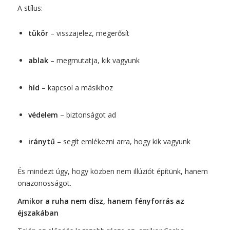
A stílus:
tükör
– visszajelez, megerősít
ablak
– megmutatja, kik vagyunk
híd
– kapcsol a másikhoz
védelem
– biztonságot ad
iránytű
– segít emlékezni arra, hogy kik vagyunk
És mindezt úgy, hogy közben nem illúziót építünk, hanem
önazonosságot.
Amikor a ruha nem dísz, hanem fényforrás az
éjszakában