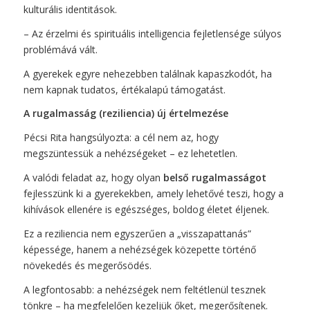
kulturális identitások.
– Az érzelmi és spirituális intelligencia fejletlensége súlyos
problémává vált.
A gyerekek egyre nehezebben találnak kapaszkodót, ha
nem kapnak tudatos, értékalapú támogatást.
A rugalmasság (reziliencia) új értelmezése
Pécsi Rita hangsúlyozta: a cél nem az, hogy
megszüntessük a nehézségeket – ez lehetetlen.
A valódi feladat az, hogy olyan
belső rugalmasságot
fejlesszünk ki a gyerekekben, amely lehetővé teszi, hogy a
kihívások ellenére is egészséges, boldog életet éljenek.
Ez a reziliencia nem egyszerűen a „visszapattanás”
képessége, hanem a nehézségek közepette történő
növekedés és megerősödés.
A legfontosabb: a nehézségek nem feltétlenül tesznek
tönkre – ha megfelelően kezeljük őket, megerősítenek.