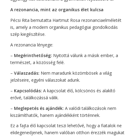
A rezonancia, mint az organikus élet kulcsa
Pécsi Rita bemutatta Hartmut Rosa rezonanciaelméletét
is, amely a modern organikus pedagógiai gondolkodás
szép kiegészítése.
A rezonancia lényege:
–
Megérinthetőség:
Nyitottá válunk a másik ember, a
természet, a közösség felé.
–
Válaszadás:
Nem maradunk közömbösek a világ
jelzéseire, egyéni válaszokat adunk.
–
Kapcsolódás:
A kapcsolat élő, kölcsönös és alakító
erővé,
találkozássá
válik.
–
Meglepetés és ajándék:
A valódi találkozások nem
kiszámíthatók, hanem ajándékként történnek.
Ez a fajta élő kapcsolat teszi lehetővé, hogy a fiatalok ne
elidegenedjenek, hanem valóban otthon érezzék magukat