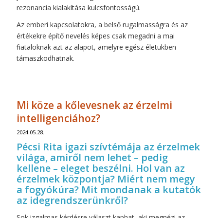
rezonancia kialakítása kulcsfontosságú.
Az emberi kapcsolatokra, a belső rugalmasságra és az
értékekre építő nevelés képes csak megadni a mai
fiataloknak azt az alapot, amelyre egész életükben
támaszkodhatnak.
Mi köze a kőlevesnek az érzelmi
intelligenciához?
2024.05.28.
Pécsi Rita igazi szívtémája az érzelmek
világa, amiről nem lehet – pedig
kellene – eleget beszélni. Hol van az
érzelmek központja? Miért nem megy
a fogyókúra? Mit mondanak a kutatók
az idegrendszerünkről?
Sok izgalmas kérdésre választ kaphat, aki megnézi az