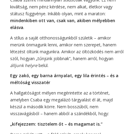
kiváltság, nem pénz kérdése, nem alkat, életkor vagy
státusz függvénye. Inkább olyan, mint a maraton:
mindenkiben ott van, csak van, akiben mélyebben
elásva
.
A stílus a saját otthonosságunkból születik – amikor
merünk önmagunk lenni, amikor nem szerepet, hanem
létezést öltünk magunkra. Amikor az öltözködés nem arról
szól, hogyan „tűnjünk jobbnak”, hanem arról, hogyan
álljunk helyre
belül.
Egy zakó, egy barna árnyalat, egy lila érintés – és a
méltóság visszatér
A hallgatóságot mélyen megérintette az a történet,
amelyben Csaba egy megalázó tárgyalást él át, majd
készül a második körre. Nem bosszúból, nem
visszavágásból – hanem abból a szándékból, hogy:
„kifejezzem: tisztelem őt – és magamat is.”