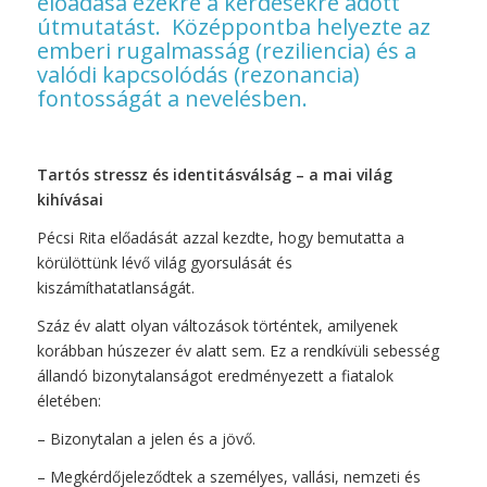
előadása ezekre a kérdésekre adott
útmutatást. Középpontba helyezte az
emberi rugalmasság (reziliencia) és a
valódi kapcsolódás (rezonancia)
fontosságát a nevelésben.
Tartós stressz és identitásválság – a mai világ
kihívásai
Pécsi Rita előadását azzal kezdte, hogy bemutatta a
körülöttünk lévő világ gyorsulását és
kiszámíthatatlanságát.
Száz év alatt olyan változások történtek, amilyenek
korábban húszezer év alatt sem. Ez a rendkívüli sebesség
állandó bizonytalanságot eredményezett a fiatalok
életében:
– Bizonytalan a jelen és a jövő.
– Megkérdőjeleződtek a személyes, vallási, nemzeti és