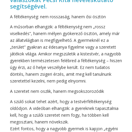
segítségével.
A féltékenység: nem rosszaság, hanem ősi ösztön
A műsorban elhangzik: a féltékenység nem „rossz
viselkedés”, hanem mélyen gyökerező ösztön, amely már
az állatvilágban is megfigyelhető. A gyermeknél ez a
„terület” gyakran az édesanya figyelme vagy a szeretett
játékok világa. Amikor megszületik a kistestvér, a nagyobb
gyerekben természetesen felébred a féltékenység – hiszen
úgy érzi, az ő helye veszélybe került. Ez nem tudatos
döntés, hanem zsigeri érzés, amit meg kell tanulnunk
szeretettel kezelni, nem pedig elnyomni.
A szeretet nem oszlik, hanem megsokszorozódik
A szülő sokat tehet azért, hogy a testvérféltékenység
oldódjon. A videóban elhangzik: a gyereknek tapasztalnia
kell, hogy a szülői szeretet nem fogy, ha többen kell
megosztani, hanem növekszik.
Ezért fontos, hogy a nagyobb gyermek is kapjon „egyéni