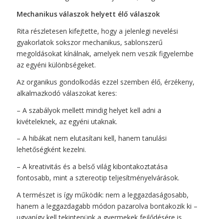
Mechanikus válaszok helyett élő válaszok
Rita részletesen kifejtette, hogy a jelenlegi nevelési
gyakorlatok sokszor mechanikus, sablonszerű
megoldásokat kínálnak, amelyek nem veszik figyelembe
az egyéni különbségeket.
Az organikus gondolkodás ezzel szemben élő, érzékeny,
alkalmazkodó válaszokat keres:
– A szabályok mellett mindig helyet kell adni a
kivételeknek, az egyéni utaknak.
– A hibákat nem elutasítani kell, hanem tanulási
lehetőségként kezelni.
– A kreativitás és a belső világ kibontakoztatása
fontosabb, mint a sztereotip teljesítményelvárások.
A természet is így működik: nem a leggazdaságosabb,
hanem a leggazdagabb módon pazarolva bontakozik ki –
ugyanígy kell tekintenünk a gyermekek fejlődésére is.