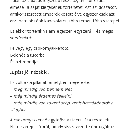
Talán az előadás legszebb része az, amikor Csaba
elmeséli a saját kiégésének történetét. Azt az időszakot,
amikor szeretett emberek között élve egyszer csak azt
érzi: nem bír több kapcsolatot, több terhet, több szerepet.
És ekkor történik valami egészen egyszerű – és mégis
sorsfordító:
Felvegy egy csokornyakkendőt.
Belenéz a tükörbe.
És azt mondja:
„Egész jól nézek ki.”
Ez volt az a pillanat, amelyben megérezte:
–
még mindig van bennem élet,
–
még mindig érdemes felkelni,
–
még mindig van valami szép, amit hozzáadhatok a
világhoz.
A csokornyakkendő egy időre az identitása része lett.
Nem szerep –
fonál
, amely visszavezette önmagához.