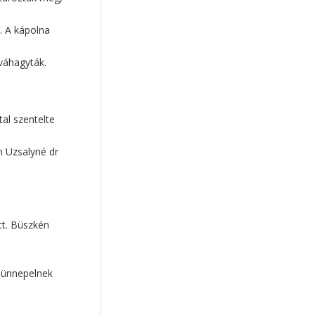
mentális egészség
(9)
keresztény értékek
(9)
. A kápolna
társas kapcsolatok
(9)
óváhagyták.
együttműködés
(8)
spirituális intelligencia
(8)
genderideológia
(8)
al szentelte
bizalom
(8)
kommunikáció
(8)
n Uzsalyné dr
okos eszközök
(8)
Horváth Szilárd
(8)
virtuális lét
(7)
példakép
(7)
tt. Büszkén
művészet
(7)
teremtésvédelem
(7)
t ünnepelnek
képernyőidő
(7)
reziliencia
(7)