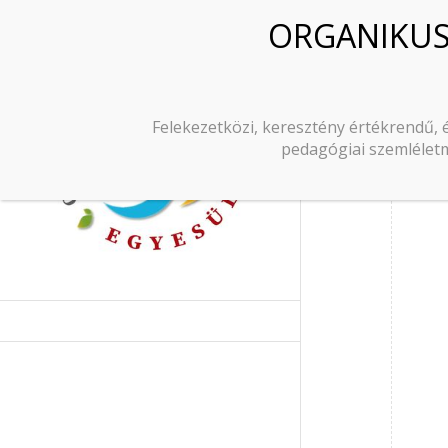
Tag Archi
Felekezetközi, keresztény értékrendű, 
pedagógiai szemléletm