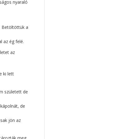
tságos nyaraló
közoktatás
(16)
néphagyomány
(16)
 Betöltöttük a
párkapcsolat
(14)
pedagógusképzés
(14)
l az ég felé.
képernyő
(13)
letet az
Búzaszem Iskola
(11)
szexualitás
(11)
ünnep
(11)
ki lett
Családi Életre Nevelés
(11)
kötődés
(11)
m született de
nemi identitás
(11)
neveléskutatás
(10)
 kápolnát, de
előadás
(10)
karácsony
(10)
sak jön az
önértékelés
(9)
mesterséges Intelligencia
(9)
atározták meg,