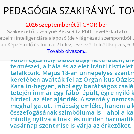
2026 szeptemberétől
GYŐR-ben
ve for:
hit és hála
Szakvezető: Uzsalyné Pécsi Rita PhD neveléskutató
Organikus oázist avattunk Biatorbágyon
érzelmi intelligenciára alapozó (de világnézeti szempontból
ódKépzési idő és forma: 2 félév, levelező, felnőttképzés, 6
2025.05.25.
Tovább olvasom…
Egy akácgerenda-álomból született meg a
különleges hely Biatorbágy határában, ah
természet, a hála és az élet iránti tisztelet
találkozik. Május 18-án ünnepélyes szent
keretében avatták fel az Organikus Oázist
Katalin-hegyen, ahol egy barátságos csalá
tetején immár egy fából épült, égre nyíló
hirdeti: az élet ajándék. A szentély nemcs
meghallgatott imádság emléke, hanem a 
összefogásának szimbóluma is – ahol a k
mindig nyitva állnak, és minden harmadik
vasárnap szentmise is várja az érkezőket.