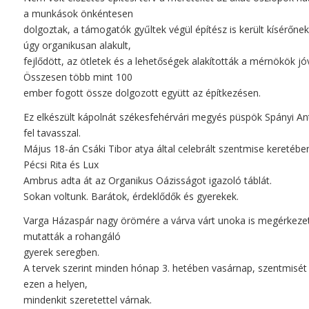
a munkások önkéntesen
dolgoztak, a támogatók gyűltek végül építész is került kísérőnek
úgy organikusan alakult,
fejlődött, az ötletek és a lehetőségek alakították a mérnökök j
Összesen több mint 100
ember fogott össze dolgozott együtt az építkezésen.
Ez elkészült kápolnát székesfehérvári megyés püspök Spányi Ant
fel tavasszal.
Május 18-án Csáki Tibor atya által celebrált szentmise keretébe
Pécsi Rita és Lux
Ambrus adta át az Organikus Oázisságot igazoló táblát.
Sokan voltunk. Barátok, érdeklődők és gyerekek.
Varga Házaspár nagy örömére a várva várt unoka is megérkeze
mutatták a rohangáló
gyerek seregben.
A tervek szerint minden hónap 3. hetében vasárnap, szentmisé
ezen a helyen,
mindenkit szeretettel várnak.