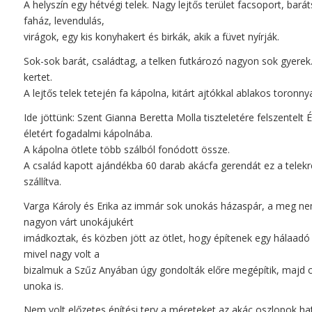
A helyszín egy hétvégi telek. Nagy lejtős terület facsoport, bará
faház, levendulás,
virágok, egy kis konyhakert és birkák, akik a füvet nyírják.
Sok-sok barát, családtag, a telken futkározó nagyon sok gyerek.
kertet.
A lejtős telek tetején fa kápolna, kitárt ajtókkal ablakos toronnya
Ide jöttünk: Szent Gianna Beretta Molla tiszteletére felszentelt É
életért fogadalmi kápolnába.
A kápolna ötlete több szálból fonódott össze.
A család kapott ajándékba 60 darab akácfa gerendát ez a telekre 
szállítva.
Varga Károly és Erika az immár sok unokás házaspár, a meg ne
nagyon várt unokájukért
imádkoztak, és közben jött az ötlet, hogy építenek egy hálaadó
mivel nagy volt a
bizalmuk a Szűz Anyában úgy gondolták előre megépítik, majd c
unoka is.
Nem volt előzetes építési terv a méreteket az akác oszlopok h