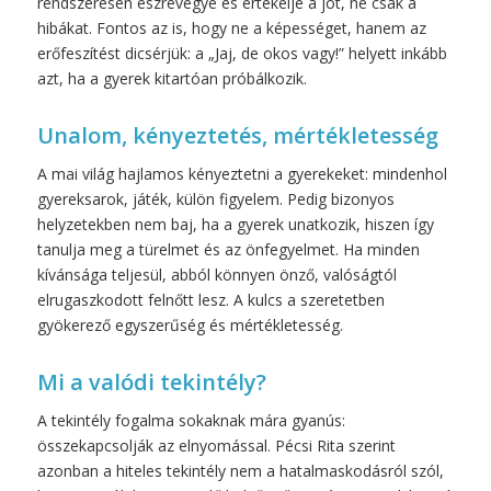
rendszeresen észrevegye és értékelje a jót, ne csak a
hibákat. Fontos az is, hogy ne a képességet, hanem az
erőfeszítést dicsérjük: a „Jaj, de okos vagy!” helyett inkább
azt, ha a gyerek kitartóan próbálkozik.
Unalom, kényeztetés, mértékletesség
A mai világ hajlamos kényeztetni a gyerekeket: mindenhol
gyereksarok, játék, külön figyelem. Pedig bizonyos
helyzetekben nem baj, ha a gyerek unatkozik, hiszen így
tanulja meg a türelmet és az önfegyelmet. Ha minden
kívánsága teljesül, abból könnyen önző, valóságtól
elrugaszkodott felnőtt lesz. A kulcs a szeretetben
gyökerező egyszerűség és mértékletesség.
Mi a valódi tekintély?
A tekintély fogalma sokaknak mára gyanús:
összekapcsolják az elnyomással. Pécsi Rita szerint
azonban a hiteles tekintély nem a hatalmaskodásról szól,