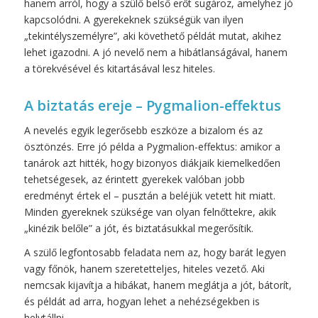
hanem arról, hogy a szülő belső erőt sugároz, amelyhez jó
kapcsolódni. A gyerekeknek szükségük van ilyen
„tekintélyszemélyre”, aki követhető példát mutat, akihez
lehet igazodni. A jó nevelő nem a hibátlanságával, hanem
a törekvésével és kitartásával lesz hiteles.
A biztatás ereje – Pygmalion-effektus
A nevelés egyik legerősebb eszköze a bizalom és az
ösztönzés. Erre jó példa a Pygmalion-effektus: amikor a
tanárok azt hitték, hogy bizonyos diákjaik kiemelkedően
tehetségesek, az érintett gyerekek valóban jobb
eredményt értek el – pusztán a beléjük vetett hit miatt.
Minden gyereknek szüksége van olyan felnőttekre, akik
„kinézik belőle” a jót, és biztatásukkal megerősítik.
A szülő legfontosabb feladata nem az, hogy barát legyen
vagy főnök, hanem szeretetteljes, hiteles vezető. Aki
nemcsak kijavítja a hibákat, hanem meglátja a jót, bátorít,
és példát ad arra, hogyan lehet a nehézségekben is
helytállni.