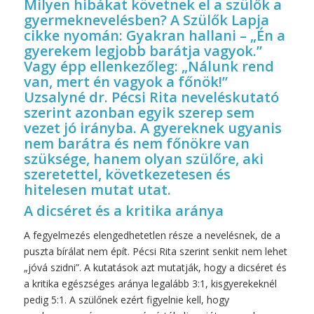
Milyen hibákat követnek el a szülők a
gyermeknevelésben? A Szülők Lapja
cikke nyomán: Gyakran hallani – „Én a
gyerekem legjobb barátja vagyok.”
Vagy épp ellenkezőleg: „Nálunk rend
van, mert én vagyok a főnök!”
Uzsalyné dr. Pécsi Rita neveléskutató
szerint azonban egyik szerep sem
vezet jó irányba. A gyereknek ugyanis
nem barátra és nem főnökre van
szüksége, hanem olyan szülőre, aki
szeretettel, következetesen és
hitelesen mutat utat.
A dicséret és a kritika aránya
A fegyelmezés elengedhetetlen része a nevelésnek, de a
puszta bírálat nem épít. Pécsi Rita szerint senkit nem lehet
„jóvá szidni”. A kutatások azt mutatják, hogy a dicséret és
a kritika egészséges aránya legalább 3:1, kisgyerekeknél
pedig 5:1. A szülőnek ezért figyelnie kell, hogy