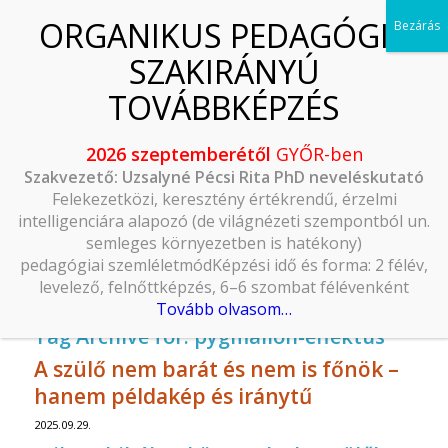
2026 szeptemberétől
GYŐR-ben
Szakvezető: Uzsalyné Pécsi Rita PhD neveléskutató
Felekezetközi, keresztény értékrendű, érzelmi
intelligenciára alapozó (de világnézeti szempontból un.
semleges környezetben is hatékony)
pedagógiai szemléletmódKépzési idő és forma: 2 félév,
levelező, felnőttképzés, 6–6 szombat félévenként
Tovább olvasom…
Tag Archive for:
pygmalion-effektus
A szülő nem barát és nem is főnök –
hanem példakép és iránytű
2025.09.29.