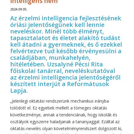
intelligens nem
2024.09.05.
Az érzelmi intelligencia fejlesztésének
óriási jelentőségűnek kell lennie
neveléskor. Minél több élményt,
tapasztalatot és életet alakító tudást
kell átadni a gyermeknek, és ő ezekkel
felvértezve tud később érvényesülni a
családjában, munkahelyén,
hitéletében. Uzsalyné Pécsi Rita
főiskolai tanárral, neveléskutatóval
az érzelmi intelligencia jelentőségéről
készített interjút a
Reformátusok
Lapja
.
„Jelenlegi oktatási rendszerünk mechanikus irányba
tolódott el. Ez egyebek mellett a tömeges oktatás
következménye, annak a tendenciának, hogy iskolák és
osztályok egyszerre haladjanak a tananyaggal. Ezáltal az
oktatás-nevelés olyan követelményrendszert dolgozott ki,