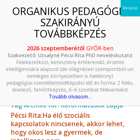
2026 szeptemberétől
GYŐR-ben
Szakvezető: Uzsalyné Pécsi Rita PhD neveléskutató
Felekezetközi, keresztény értékrendű, érzelmi
intelligenciára alapozó (de világnézeti szempontból un.
semleges környezetben is hatékony)
pedagógiai szemléletmódKépzési idő és forma: 2 félév,
levelező, felnőttképzés, 6–6 szombat félévenként
Tovább olvasom…
Tag Archive for:
Reformátusok Lapja
Pécsi Rita:Ha élő szociális
kapcsolatok nincsenek, akkor lehet,
hogy okos lesz a gyermek, de