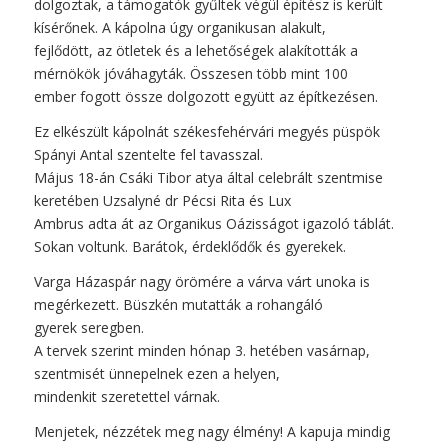
dolgoztak, a támogatók gyűltek végül építész is került
kísérőnek. A kápolna úgy organikusan alakult,
fejlődött, az ötletek és a lehetőségek alakították a
mérnökök jóváhagyták. Összesen több mint 100
ember fogott össze dolgozott együtt az építkezésen.
Ez elkészült kápolnát székesfehérvári megyés püspök
Spányi Antal szentelte fel tavasszal.
Május 18-án Csáki Tibor atya által celebrált szentmise
keretében Uzsalyné dr Pécsi Rita és Lux
Ambrus adta át az Organikus Oázisságot igazoló táblát.
Sokan voltunk. Barátok, érdeklődők és gyerekek.
Varga Házaspár nagy örömére a várva várt unoka is
megérkezett. Büszkén mutatták a rohangáló
gyerek seregben.
A tervek szerint minden hónap 3. hetében vasárnap,
szentmisét ünnepelnek ezen a helyen,
mindenkit szeretettel várnak.
Menjetek, nézzétek meg nagy élmény! A kapuja mindig