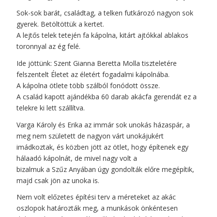
Sok-sok barát, családtag, a telken futkározó nagyon sok
gyerek. Betöltöttük a kertet.
A lejtős telek tetején fa kápolna, kitárt ajtókkal ablakos
toronnyal az ég felé.
Ide jöttünk: Szent Gianna Beretta Molla tiszteletére
felszentelt Életet az életért fogadalmi kápolnába.
A kápolna ötlete több szálból fonódott össze.
A család kapott ajándékba 60 darab akácfa gerendát ez a
telekre ki lett szállítva.
Varga Károly és Erika az immár sok unokás házaspár, a
meg nem született de nagyon várt unokájukért
imádkoztak, és közben jött az ötlet, hogy építenek egy
hálaadó kápolnát, de mivel nagy volt a
bizalmuk a Szűz Anyában úgy gondolták előre megépítik,
majd csak jön az unoka is.
Nem volt előzetes építési terv a méreteket az akác
oszlopok határozták meg, a munkások önkéntesen