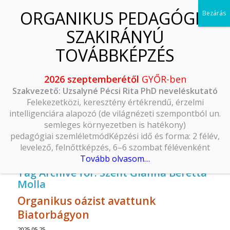
2026 szeptemberétől
GYŐR-ben
Szakvezető: Uzsalyné Pécsi Rita PhD neveléskutató
Felekezetközi, keresztény értékrendű, érzelmi
intelligenciára alapozó (de világnézeti szempontból un.
semleges környezetben is hatékony)
pedagógiai szemléletmódKépzési idő és forma: 2 félév,
levelező, felnőttképzés, 6–6 szombat félévenként
Tovább olvasom…
Tag Archive for:
Szent Gianna Beretta
Molla
Organikus oázist avattunk
Biatorbágyon
2025.05.25.