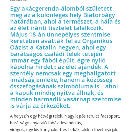
Egy akácgerenda-álomból született
meg az a különleges hely Biatorbágy
határában, ahol a természet, a hála és
az élet iránti tisztelet találkozik.
Május 18-án ünnepélyes szentmise
keretében avatták fel az Organikus
Oázist a Katalin-hegyen, ahol egy
barátságos családi telek tetején
immár egy fából épült, égre nyíló
kápolna hirdeti: az élet ajándék. A
szentély nemcsak egy meghallgatott
imádság emléke, hanem a közösség
összefogásának szimbóluma is – ahol
a kapuk mindig nyitva állnak, és
minden harmadik vasárnap szentmise
is várja az érkezőket.
A helyszín egy hétvégi telek. Nagy lejtős terület facsoport,
barátságos nyaraló faház, levendulás,
virágok, egy kis konyhakert és birkák, akik a füvet nyírják.