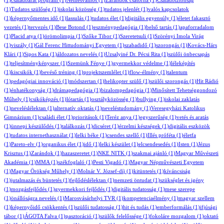
(1)
családbarát program
(1)
Nemesvámos
(1)
Zarándok csatorna
(1)
Családbiztonság
(1)
Tudatos szülőség
(1)
iskolai közösség
(1)
tudatos jelenlét
(1)
valós kapcsolatok
(1)
képernyőmentes idő
(1)
lassulás
(1)
tudatos élet
(1)
digitális egyensúly
(1)
életet fakasztó
vezetés
(1)
tervezés
(1)
Bese Botond
(1)
eszménypedagógia
(1)
belső tartás
(1)
apaforradalom
(1)
Placid atya
(1)
örömolimpia
(1)
Szőke Tibor
(1)
Szeretetsuli
(1)
Szörényi Imola Virág
(1)
viszály
(1)
Gál Ferenc Hittudományi Egyetem
(1)
szabadidő
(1)
szorongás
(1)
Kovács-Hárs
Klári
(1)
Sipos Kata
(1)
áldozatos nevelés
(1)
Uzsalyiné Dr. Pécsi Rita
(1)
szülői önbecsapás
(1)
teljesítménykényszer
(1)
Szemünk Fénye
(1)
gyermekkor védelme
(1)
léleképítés
(1)
kiscsikók
(1)
bevéső tréning
(1)
projektszemlélet
(1)
flow-élmény
(1)
talentum
(1)
pedagógiai innováció
(1)
módszertan
(1)
helikopter szülő
(1)
szülői szorongás
(1)
Hit Rádió
(1)
énhatékonyság
(1)
drámapedagógia
(1)
bizalompedagógia
(1)
Minősített Tehetséggondozó
Műhely
(1)
csikóképzés
(1)
lótartás
(1)
osztályközösség
(1)
bullying
(1)
iskolai zaklatás
(1)
neveléslélektan
(1)
alternatív oktatás
(1)
neveléstudomány
(1)
Veresegyházi Katolikus
Gimnázium
(1)
családi élet
(1)
prioritások
(1)
Teréz anya
(1)
egyszerűség
(1)
vetés és aratás
(1)
ünnepi készülődés
(1)
találkozás
(1)
dicséret
(1)
érzelmi készségek
(1)
digitális eszközök
(1)
tudatos internethasználat
(1)
lelki béke
(1)
csendes szellő
(1)
Illés próféta
(1)
életfa
(1)
Pareto-elv
(1)
organikus élet
(1)
idő
(1)
lelki készület
(1)
elcsendesedés
(1)
Isten
(1)
Jézus
Krisztus
(1)
Zarándok
(1)
hazaszeretet
(1)
NKE NITK
(1)
szakmai ajánló
(1)
Magyar Művészeti
Akadémia
(1)
MMA
(1)
székfoglaló
(1)
Pesti Vigadó
(1)
Magyar Népművészeti Egyetem
(1)
Magyar Örökség Műhely
(1)
Molnár V. József-díj
(1)
kitüntetés
(1)
kíváncsiság
(1)
jutalmazás és büntetés
(1)
fejlődéslélektan
(1)
nemzeti öntudat
(1)
szükséglet és igény
(1)
mozgásfejlődés
(1)
gyermekkori fejlődés
(1)
digitális tudatosság
(1)
mese szerepe
(1)
önállóságra nevelés
(1)
Marosvásárhelyi TVR
(1)
kompetenciaélmény
(1)
magyar szellem
(1)
képernyőidő csökkentés
(1)
szülői tudatosság
(1)
hit és tudás
(1)
emberformálás
(1)
ifjúsági
tábor
(1)
ÁGOTA Falva
(1)
pasztoráció
(1)
szülők felelőssége
(1)
fokoláre mozgalom
(1)
oktató