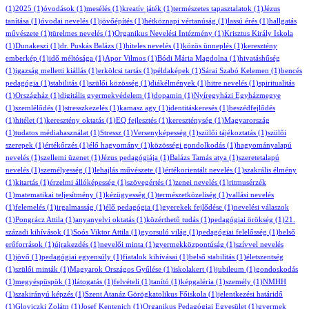
(1)
2025
(1)
óvodások
(1)
mesélés
(1)
kreatív játék
(1)
természetes tapasztalatok
(1)
Jézus
tanítása
(1)
óvodai nevelés
(1)
jövőépítés
(1)
hétköznapi vértanúság
(1)
lassú érés
(1)
hallgatás
művészete
(1)
türelmes nevelés
(1)
Organikus Nevelési Intézmény
(1)
Krisztus Király Iskola
(1)
Dunakeszi
(1)
dr. Puskás Balázs
(1)
hiteles nevelés
(1)
közös ünneplés
(1)
keresztény
emberkép
(1)
idő méltósága
(1)
Apor Vilmos
(1)
Bódi Mária Magdolna
(1)
hivatáshűség
(1)
igazság melletti kiállás
(1)
erkölcsi tartás
(1)
példaképek
(1)
Sárai Szabó Kelemen
(1)
bencés
pedagógia
(1)
stabilitás
(1)
szülői közösség
(1)
diákélmények
(1)
hitre nevelés
(1)
spiritualitás
(1)
Országház
(1)
digitális gyermekvédelem
(1)
dopamin
(1)
Nyíregyházi Egyházmegye
(1)
szemlélődés
(1)
stresszkezelés
(1)
kamasz agy
(1)
identitáskeresés
(1)
beszédfejlődés
(1)
hitélet
(1)
keresztény oktatás
(1)
EQ fejlesztés
(1)
kereszténység
(1)
Magyarország
(1)
tudatos médiahasználat
(1)
Stressz
(1)
Versenyképesség
(1)
szülői tájékoztatás
(1)
szülői
szerepek
(1)
értékőrzés
(1)
élő hagyomány
(1)
közösségi gondolkodás
(1)
hagyományalapú
nevelés
(1)
szellemi üzenet
(1)
Jézus pedagógiája
(1)
Balázs Tamás atya
(1)
szeretetalapú
nevelés
(1)
személyesség
(1)
lehajlás művészete
(1)
értékorientált nevelés
(1)
szakrális élmény
(1)
kitartás
(1)
érzelmi állóképesség
(1)
szövegértés
(1)
zenei nevelés
(1)
ritmusérzék
(1)
matematikai teljesítmény
(1)
kézügyesség
(1)
természetközeliség
(1)
vallási nevelés
(1)
felemelés
(1)
irgalmasság
(1)
élő pedagógia
(1)
gyerekek fejlődése
(1)
nevelési válaszok
(1)
Pongrácz Attila
(1)
anyanyelvi oktatás
(1)
közérthető tudás
(1)
pedagógiai örökség
(1)
21.
századi kihívások
(1)
Soós Viktor Attila
(1)
gyorsuló világ
(1)
pedagógiai felelősség
(1)
belső
erőforrások
(1)
újrakezdés
(1)
nevelői minta
(1)
gyermekközpontúság
(1)
szívvel nevelés
(1)
jövő
(1)
pedagógiai egyensúly
(1)
fiatalok kihívásai
(1)
belső stabilitás
(1)
életszentség
(1)
szülői minták
(1)
Magyarok Országos Gyűlése
(1)
iskolakert
(1)
jubileum
(1)
gondoskodás
(1)
megyéspüspök
(1)
látogatás
(1)
felvételi
(1)
tanító
(1)
képgaléria
(1)
személy
(1)
NMHH
(1)
szakirányú képzés
(1)
Szent Atanáz Görögkatolikus Főiskola
(1)
jelentkezési határidő
(1)
Gloviczki Zolátn
(1)
Josef Kentenich
(1)
Organikus Pedagógiai Egyesület
(1)
gyermek