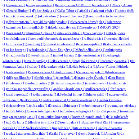
(1)
depresszió
(1)
elmagányosodás
(1)
Krúdy Tamás
(1)
MCC
(1)
előadások
(1)
Márky Ádám
(1)
Gerard Hüther
(1)
Fodor Szilvia
(1)
Csáki Tibor
(1)
ajánló
(1)
adventi vásár
(1)
közös játék
(1)
szociális készségek
(1)
okostelefon
(1)
vezetői képzés
(1)
kommunikáció fejlesztése
(1)
pályaorientáció
(1)
család és párkapcsolat
(1)
életvezetési készségek
(1)
tolerancia
(1)
személyes kommunikáció
(1)
iskolai szabályozás
(1)
kézműves
(1)
MOGY 2024
(1)
Szekszárd
(1)
útmutatás
(1)
béke
(1)
értékközvetítés
(1)
szívkitágítás
(1)
lelki fejlődés
(1)
mobiltilalom
(1)
szenvedélybetegségek megelőzése
(1)
bábáskodás
(1)
vezetés lélekkel
(1)
önbizalom
(1)
méltóság
(1)
ruházat és lélektan
(1)
lelki megújulás
(1)
Kató Csaba előadás
(1)
A kis herceg
(1)
várakozás
(1)
Saint-Exupéry
(1)
Mértéknélküliség
(1)
önkifejezés
(1)
önazonosság
(1)
vezetői stílus
(1)
tanítói hivatás
(1)
jellemformálás
(1)
pedagógiai
konferencia
(1)
nevelés jövője
(1)
lelki vezetés
(1)
szolgáló vezető
(1)
intézményvezetés
(1)
dr.
Pongrácz Attila
(1)
stílus
(1)
Majomkenyérfa
(1)
Lélek bolygója
(1)
Apor Vilmos Főiskola
(1)
életevezetés
(1)
Sikeres vezetés
(1)
Autonómia
(1)
Zenei anyanyelv
(1)
Mintakövetés
(1)
Időgazdálkodás
(1)
életfilozófia
(1)
életcélok
(1)
Harangvirág Óvoda
(1)
Don Bosco
(1)
hitelesség
(1)
Szubszidiaritás
(1)
Krisztusi magatartás
(1)
szeretetnyelv
(1)
családkrízis
(1)
munka-magánélet egyensúly
(1)
apátlan társadalom
(1)
szülőszerepek
(1)
férfiszerep
(1)
apai depresszió
(1)
céltudatosság
(1)
közösségi ünnep
(1)
hiteles szülő
(1)
szeretetteljes
fegyelem
(1)
lélekvezetés
(1)
testvérkapcsolat
(1)
következetesség
(1)
szülői kérdések
(1)
krízishelyzet
(1)
elfogadás
(1)
Digitális kábítószer
(1)
mértékletesség
(1)
pygmalion-effektus
(1)
szülői hibák
(1)
társas intelligencia
(1)
szövetségpedagógia
(1)
püspöki palota
(1)
romániai
magyar pedagógusok
(1)
kateketikai központ
(1)
köszönő gondolatok
(1)
lelki töltekezés
(1)
szülők lapja
(1)
dicséret és kritika
(1)
Sorsfonalak
(1)
Uzsaliné Pécsi Rita
(1)
természetes
nevelés
(1)
RÉV Székesfehérvár
(1)
megelőzés
(1)
hiteles vezetés
(1)
szolgáló vezetés
(1)
pedagógiai szemléletváltás
(1)
Csáki Tibor atya
(1)
Szent Benedek
(1)
Anselm Grün