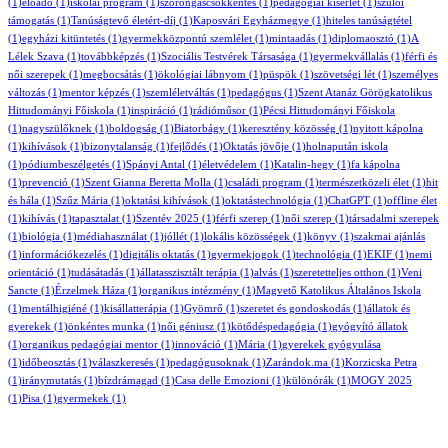
(1)
előadó
(1)
iskolai program
(1)
szorongáscsökkentés
(1)
pedagógiai kísérlet
(1)
szülői
támogatás
(1)
Tanúságtevő életért-díj
(1)
Kaposvári Egyházmegye
(1)
hiteles tanúságtétel
(1)
egyházi kitüntetés
(1)
gyermekközpontú szemlélet
(1)
mintaadás
(1)
diplomaosztó
(1)
A
Lélek Szava
(1)
továbbképzés
(1)
Szociális Testvérek Társasága
(1)
gyermekvállalás
(1)
férfi és
női szerepek
(1)
megbocsátás
(1)
ökológiai lábnyom
(1)
püspök
(1)
szövetségi lét
(1)
személyes
változás
(1)
mentor képzés
(1)
szemléletváltás
(1)
pedagógus
(1)
Szent Atanáz Görögkatolikus
Hittudományi Főiskola
(1)
inspiráció
(1)
rádióműsor
(1)
Pécsi Hittudományi Főiskola
(1)
nagyszülőknek
(1)
boldogság
(1)
Biatorbágy
(1)
keresztény közösség
(1)
nyitott kápolna
(1)
kihívások
(1)
bizonytalanság
(1)
fejlődés
(1)
Oktatás jövője
(1)
holnapután iskola
(1)
pódiumbeszélgetés
(1)
Spányi Antal
(1)
életvédelem
(1)
Katalin-hegy
(1)
fa kápolna
(1)
prevenció
(1)
Szent Gianna Beretta Molla
(1)
családi program
(1)
természetközeli élet
(1)
hit
és hála
(1)
Szűz Mária
(1)
oktatási kihívások
(1)
oktatástechnológia
(1)
ChatGPT
(1)
offline élet
(1)
kihívás
(1)
tapasztalat
(1)
Szentév 2025
(1)
férfi szerep
(1)
női szerep
(1)
társadalmi szerepek
(1)
biológia
(1)
médiahasználat
(1)
jóllét
(1)
lokális közösségek
(1)
könyv
(1)
szakmai ajánlás
(1)
információkezelés
(1)
digitális oktatás
(1)
gyermekjogok
(1)
technológia
(1)
EKIF
(1)
nemi
orientáció
(1)
tudásátadás
(1)
állatasszisztált terápia
(1)
alvás
(1)
szeretetteljes otthon
(1)
Veni
Sancte
(1)
Érzelmek Háza
(1)
organikus intézmény
(1)
Magvető Katolikus Általános Iskola
(1)
mentálhigiéné
(1)
kisállatterápia
(1)
Gyömrő
(1)
szeretet és gondoskodás
(1)
állatok és
gyerekek
(1)
önkéntes munka
(1)
női géniusz
(1)
kötődéspedagógia
(1)
gyógyító állatok
(1)
organikus pedagógiai mentor
(1)
innováció
(1)
Mária
(1)
gyerekek gyógyulása
(1)
időbeosztás
(1)
válaszkeresés
(1)
pedagógusoknak
(1)
Zarándok.ma
(1)
Korzicska Petra
(1)
iránymutatás
(1)
bízdrámagad
(1)
Casa delle Emozioni
(1)
különórák
(1)
MOGY 2025
(1)
Pisa
(1)
gyermekek
(1)