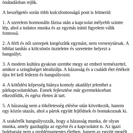
önátadásban rejlik.
A beszélgetés során több kulcsfontosságú pont is felmerül:
1. A szerelem hormonális fázisa után a kapcsolat mélyebb szintre
lép, ahol a tudatos munka és az egymás iránti figyelem válik
fontossá.
2. A férfi és női szerepek kiegészítik egymást, nem versenytársak. A
bibliai tanítás a kölcsönös tiszteletre és szeretetre helyezi a
hangsúlyt.
3. A modern kultúra gyakran szembe megy az emberi természettel,
amikor a szingliséget idealizálja. A házasság és a családi élet értékeit
újra fel kell fedezni és hangsúlyozni.
4. A kötődési képesség hiánya komoly akadályt jelenthet a
párkapcsolatokban. Ennek fejlesztése már gyermekkorban
elkezdődik, és egész életen át tart.
5. A házasság nem a tökéletesség elérése után következik, hanem
egy közös utazás, ahol a párok együtt fejlődnek és bontakoznak ki.
A szakértők hangsúlyozzák, hogy a házasság munka, de olyan
munka, amely gazdagítja az egyént és a kapcsolatot is. Az igazi
boldogság nem a problémamentes életben, hanem az együtt megélt