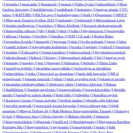
(1)
újmédia
(1)
tanácsadás
(1)
beszámoló
(1)
nemzet
(1)
Gálos Gyula
(1)
akkreditáció
(1)
Honi
Cserkész Szövetség
(1)
tobábbképzés
(1)
családbarát
(1)
intézmény
(1)
magyar oktatás
(1)
TV-
műsor
(1)
KATTÁRS
(1)
Pál Feri atya
(1)
szabadegyetem
(1)
érték
(1)
Ópusztaszer
(1)
MOGY
(1)
Magyarok Országos Gyűlése 2024
(1)
tudomány
(1)
párbeszéd
(1)
Reformátusok Lapja
(1)
érzelmi intellegincia
(1)
workshop
(1)
Rázós Kérdések
(1)
korszerű alapkompetenciák
(1)
demográfiai változás
(1)
díj
(1)
halál
(1)
derű
(1)
válás
(1)
figyelemzavar
(1)
pornográfia
(1)
áldozat
(1)
kudarc
(1)
jövőkép
(1)
fiatalkor
(1)
NAT
(1)
Z-szak
(1)
Puskás Balázs
(1)
organikus lovarda
(1)
imanapló
(1)
program
(1)
sírás
(1)
oviba szoktatás
(1)
sport
(1)
siker
(1)
családi örökség
(1)
vágyteljesítés késleltetése
(1)
erotika
(1)
segítség
(1)
oklevél
(1)
természet
(1)
érzelem
(1)
Csíksomlyó
(1)
római katolikus
(1)
párkapcsolatok
(1)
figyelemkoncentráció
(1)
iskolaválasztás
(1)
háború
(1)
közöny
(1)
idegrendszeri elakadás
(1)
fel
(1)
magyar nyelv
(1)
tisztaság
(1)
magány
(1)
em
(1)
betegség
(1)
ősbizalom
(1)
terhelés
(1)
Viktor Csaba
(1)
személyes fejlődés
(1)
társadalmi szerepvállalás
(1)
technológia az iskolákban
(1)
adatvédelem
(1)
etika
(1)
innováció az oktatásban
(1)
tanár-diák kapcsolat
(1)
MI és
pedagógusok
(1)
oktatási eszközök
(1)
életút
(1)
aktív nyugdíjas évek
(1)
oktatás és nevelés
(1)
társadalmi felelősségvállalás
(1)
életközépi válság
(1)
időskor kihívásai
(1)
klímax
(1)
halálfélelem
(1)
fiatalság megőrzése
(1)
önmegvalósítás
(1)
perspektívaváltás
(1)
digitális
tanulás
(1)
személyre szabott oktatás
(1)
belső béke
(1)
világbéke
(1)
katolikus egyház
(1)
karácsonyi üzenet
(1)
zenei szolgálat
(1)
értékek átadása
(1)
digitális világ kihívásai
(1)
nevelési stratégiák
(1)
generációk közötti kapcsolat
(1)
pécsi székesegyház
(1)
éjféli
szentmise
(1)
Magyar Örökség díj
(1)
Káli-Medence Környezetvédelmi Társaság
(1)
Somogyi
Győző
(1)
Makovecz Imre
(1)
Agócs Gergely
(1)
Balaton-felvidék
(1)
elismerés
(1)
környezetvédelem
(1)
díjazottak
(1)
szelíd erő
(1)
döntésképesség
(1)
Nagymarosi Katolikus
Közösségi Ház
(1)
kisgyermekkor
(1)
agykutatás
(1)
visszajelzések
(1)
aratás
(1)
hála
(1)
pedagógushiány
(1)
hatékonyság
(1)
Erhardt Ágoston
(1)
dac
(1)
Sz.Nagy Mari