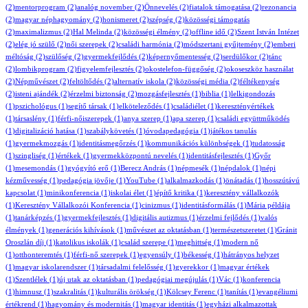
(2)
mentorprogram
(2)
analóg november
(2)
Önnevelés
(2)
fiatalok támogatása
(2)
rezonancia
(2)
magyar néphagyomány
(2)
honismeret
(2)
szépség
(2)
közösségi támogatás
(2)
maximalizmus
(2)
Hal Melinda
(2)
közösségi élmény
(2)
offline idő
(2)
Szent István Intézet
(2)
elég jó szülő
(2)
női szerepek
(2)
családi harmónia
(2)
módszertani gyűjtemény
(2)
emberi
méltóság
(2)
szülőség
(2)
gyermekfejlődés
(2)
képernyőmentesség
(2)
serdülőkor
(2)
tánc
(2)
lombikprogram
(2)
figyelemfejlesztés
(2)
okostelefon-függőség
(2)
okoseszköz használat
(2)
Népművészet
(2)
feltöltődés
(2)
alternatív iskola
(2)
közösségi média
(2)
féltékenység
(2)
isteni ajándék
(2)
érzelmi biztonság
(2)
mozgásfejlesztés
(1)
biblia
(1)
lelkigondozás
(1)
pszichológus
(1)
segítő társak
(1)
elköteleződés
(1)
családiélet
(1)
keresztényértékek
(1)
társaslény
(1)
férfi-nőiszerepek
(1)
anya szerep
(1)
apa szerep
(1)
családi együttműködés
(1)
digitalizáció hatása
(1)
szabálykövetés
(1)
óvodapedagógia
(1)
játékos tanulás
(1)
gyermekmozgás
(1)
identitásmegőrzés
(1)
kommunikációs különbségek
(1)
tudatosság
(1)
szingliség
(1)
értékek
(1)
gyermekközpontú nevelés
(1)
identitásfejlesztés
(1)
Győr
(1)
mesemondás
(1)
gyógyító erő
(1)
Berecz András
(1)
népmesék
(1)
népdalok
(1)
népi
kézművesség
(1)
pedagógia jövője
(1)
YouTube
(1)
alkalmazkodás
(1)
önátadás
(1)
hosszútávú
kapcsolat
(1)
minikonferencia
(1)
iskolai élet
(1)
építő kritika
(1)
keresztény vállalkozók
(1)
Keresztény Vállalkozói Konferencia
(1)
cinizmus
(1)
identitásformálás
(1)
Mária példája
(1)
tanárképzés
(1)
gyermekfejlesztés
(1)
digitális autizmus
(1)
érzelmi fejlődés
(1)
valós
élmények
(1)
generációs kihívások
(1)
művészet az oktatásban
(1)
természetszeretet
(1)
Gránit
Oroszlán díj
(1)
katolikus iskolák
(1)
család szerepe
(1)
meghittség
(1)
modern nő
(1)
otthonteremtés
(1)
férfi-nő szerepek
(1)
egyensúly
(1)
békesség
(1)
hátrányos helyzet
(1)
magyar iskolarendszer
(1)
társadalmi felelősség
(1)
gyerekkor
(1)
magyar értékek
(1)
Szentlélek
(1)
új utak az oktatásban
(1)
pedagógiai megújulás
(1)
Vác
(1)
konferencia
(1)
himnusz
(1)
szakralitás
(1)
kulturális örökség
(1)
Kölcsey Ferenc
(1)
tanítás
(1)
evangéliumi
értékrend
(1)
hagyomány és modernitás
(1)
magyar identitás
(1)
egyházi alkalmazottak