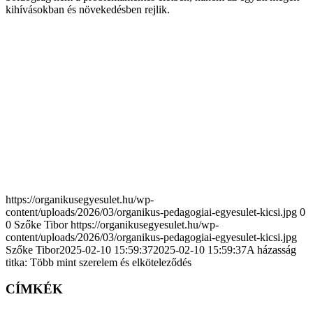
kihívásokban és növekedésben rejlik.
https://organikusegyesulet.hu/wp-
content/uploads/2026/03/organikus-pedagogiai-egyesulet-kicsi.jpg
0
0
Szőke Tibor
https://organikusegyesulet.hu/wp-
content/uploads/2026/03/organikus-pedagogiai-egyesulet-kicsi.jpg
Szőke Tibor
2025-02-10 15:59:37
2025-02-10 15:59:37
A házasság
titka: Több mint szerelem és elköteleződés
CÍMKÉK