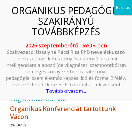
2026 szeptemberétől
GYŐR-ben
Szakvezető: Uzsalyné Pécsi Rita PhD neveléskutató
Felekezetközi, keresztény értékrendű, érzelmi
intelligenciára alapozó (de világnézeti szempontból un.
semleges környezetben is hatékony)
pedagógiai szemléletmódKépzési idő és forma: 2 félév,
levelező, felnőttképzés, 6–6 szombat félévenként
Tovább olvasom…
Tag Archive for:
Vác
Organikus Konferenciát tartottunk
Vácon
2025.02.02.