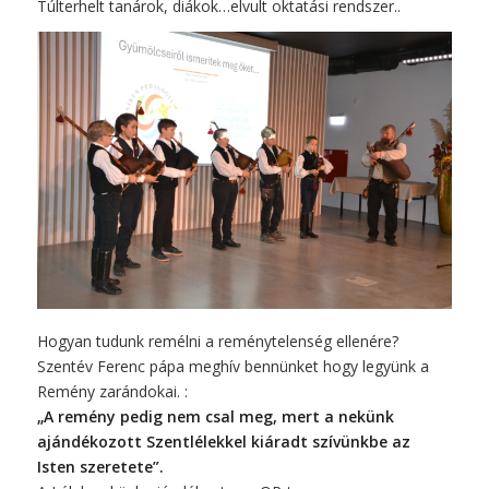
Túlterhelt tanárok, diákok…elvult oktatási rendszer..
Hogyan tudunk remélni a reménytelenség ellenére?
Szentév Ferenc pápa meghív bennünket hogy legyünk a
Remény zarándokai. :
„A remény pedig nem csal meg, mert a nekünk
ajándékozott Szentlélekkel kiáradt szívünkbe az
Isten szeretete”.