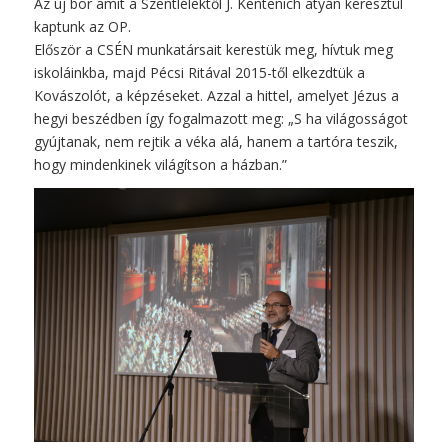
Az új bor amit a Szentlélektől J. Kentenich atyán keresztül
kaptunk az OP.
Először a CSÉN munkatársait kerestük meg, hívtuk meg
iskoláinkba, majd Pécsi Ritával 2015-től elkezdtük a
Kovászolót, a képzéseket. Azzal a hittel, amelyet Jézus a
hegyi beszédben így fogalmazott meg: „S ha világosságot
gyújtanak, nem rejtik a véka alá, hanem a tartóra teszik,
hogy mindenkinek világítson a házban.”