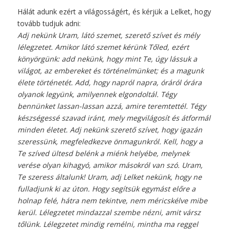
Hálát adunk ezért a világosságért, és kérjük a Lelket, hogy
tovább tudjuk adni:
Adj nekünk Uram, látó szemet, szerető szívet és mély
lélegzetet. Amikor látó szemet kérünk Tőled, ezért
könyörgünk: add nekünk, hogy mint Te, úgy lássuk a
világot, az embereket és történelmünket; és a magunk
élete történetét. Add, hogy napról napra, óráról órára
olyanok legyünk, amilyennek elgondoltál. Tégy
bennünket lassan-lassan azzá, amire teremtettél. Tégy
készségessé szavad iránt, mely megvilágosít és átformál
minden életet. Adj nekünk szerető szívet, hogy igazán
szeressünk, megfeledkezve önmagunkról. Kell, hogy a
Te szíved ültesd belénk a miénk helyébe, melynek
verése olyan kihagyó, amikor másokról van szó. Uram,
Te szeress általunk! Uram, adj Lelket nekünk, hogy ne
fulladjunk ki az úton. Hogy segítsük egymást előre a
holnap felé, hátra nem tekintve, nem méricskélve mibe
kerül. Lélegzetet mindazzal szembe nézni, amit vársz
tőlünk. Lélegzetet mindig remélni, mintha ma reggel