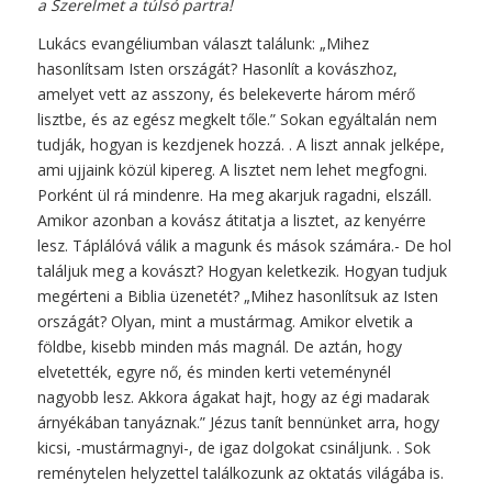
a Szerelmet a túlsó partra!
Lukács evangéliumban választ találunk: „Mihez
hasonlítsam Isten országát? Hasonlít a kovászhoz,
amelyet vett az asszony, és belekeverte három mérő
lisztbe, és az egész megkelt tőle.” Sokan egyáltalán nem
tudják, hogyan is kezdjenek hozzá. . A liszt annak jelképe,
ami ujjaink közül kipereg. A lisztet nem lehet megfogni.
Porként ül rá mindenre. Ha meg akarjuk ragadni, elszáll.
Amikor azonban a kovász átitatja a lisztet, az kenyérre
lesz. Táplálóvá válik a magunk és mások számára.- De hol
találjuk meg a kovászt? Hogyan keletkezik. Hogyan tudjuk
megérteni a Biblia üzenetét? „Mihez hasonlítsuk az Isten
országát? Olyan, mint a mustármag. Amikor elvetik a
földbe, kisebb minden más magnál. De aztán, hogy
elvetették, egyre nő, és minden kerti veteménynél
nagyobb lesz. Akkora ágakat hajt, hogy az égi madarak
árnyékában tanyáznak.” Jézus tanít bennünket arra, hogy
kicsi, -mustármagnyi-, de igaz dolgokat csináljunk. . Sok
reménytelen helyzettel találkozunk az oktatás világába is.