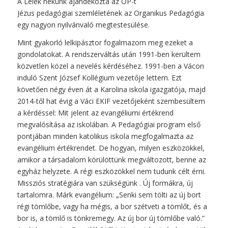
A Lélek nekünk ajándékozta az OP-t
Jézus pedagógiai szemléletének az Organikus Pedagógia
egy nagyon nyilvánvaló megtestesülése.
Mint gyakorló lelkipásztor fogalmazom meg ezeket a
gondolatokat. A rendszerváltás után 1991-ben kerültem
közvetlen közel a nevelés kérdéséhez. 1991-ben a Vácon
induló Szent József Kollégium vezetője lettem. Ezt
követően négy éven át a Karolina iskola igazgatója, majd
2014-től hat évig a Váci EKIF vezetőjeként szembesültem
a kérdéssel: Mit jelent az evangéliumi értékrend
megvalósítása az iskolában. A Pedagógiai program első
pontjában minden katolikus iskola megfogalmazta az
evangélium értékrendet. De hogyan, milyen eszközökkel,
amikor a társadalom körülöttünk megváltozott, benne az
egyház helyzete. A régi eszközökkel nem tudunk célt érni.
Missziós stratégiára van szükségünk . Új formákra, új
tartalomra. Márk evangélium: „Senki sem tölti az új bort
régi tömlőbe, vagy ha mégis, a bor szétveti a tömlőt, és a
bor is, a tömlő is tönkremegy. Az új bor új tömlőbe való.”