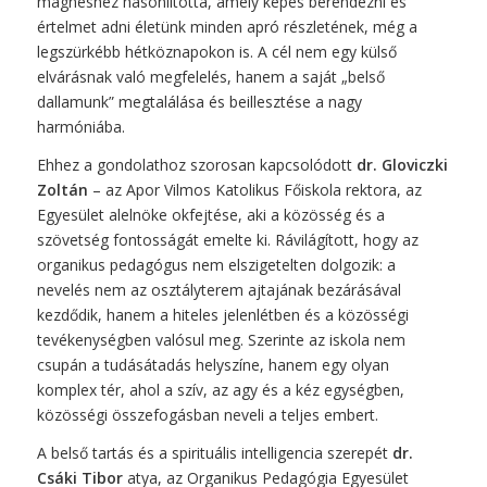
mágneshez hasonlította, amely képes berendezni és
értelmet adni életünk minden apró részletének, még a
legszürkébb hétköznapokon is. A cél nem egy külső
elvárásnak való megfelelés, hanem a saját „belső
dallamunk” megtalálása és beillesztése a nagy
harmóniába.
Ehhez a gondolathoz szorosan kapcsolódott
dr.
Gloviczki
Zoltán
– az Apor Vilmos Katolikus Főiskola rektora, az
Egyesület alelnöke okfejtése, aki a közösség és a
szövetség fontosságát emelte ki. Rávilágított, hogy az
organikus pedagógus nem elszigetelten dolgozik: a
nevelés nem az osztályterem ajtajának bezárásával
kezdődik, hanem a hiteles jelenlétben és a közösségi
tevékenységben valósul meg. Szerinte az iskola nem
csupán a tudásátadás helyszíne, hanem egy olyan
komplex tér, ahol a szív, az agy és a kéz egységben,
közösségi összefogásban neveli a teljes embert.
A belső tartás és a spirituális intelligencia szerepét
dr.
Csáki Tibor
atya, az Organikus Pedagógia Egyesület