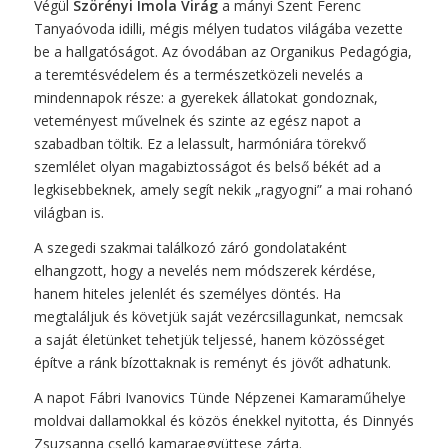
Végül
Szörényi Imola
Virág
a mányi Szent Ferenc
Tanyaóvoda idilli, mégis mélyen tudatos világába vezette
be a hallgatóságot. Az óvodában az Organikus Pedagógia,
a teremtésvédelem és a természetközeli nevelés a
mindennapok része: a gyerekek állatokat gondoznak,
veteményest művelnek és szinte az egész napot a
szabadban töltik. Ez a lelassult, harmóniára törekvő
szemlélet olyan magabiztosságot és belső békét ad a
legkisebbeknek, amely segít nekik „ragyogni” a mai rohanó
világban is.
A szegedi szakmai találkozó záró gondolataként
elhangzott, hogy a nevelés nem módszerek kérdése,
hanem hiteles jelenlét és személyes döntés. Ha
megtaláljuk és követjük saját vezércsillagunkat, nemcsak
a saját életünket tehetjük teljessé, hanem közösséget
építve a ránk bízottaknak is reményt és jövőt adhatunk.
A napot Fábri Ivanovics Tünde Népzenei Kamaraműhelye
moldvai dallamokkal és közös énekkel nyitotta, és Dinnyés
Zsuzsanna cselló kamaraegyüttese zárta.