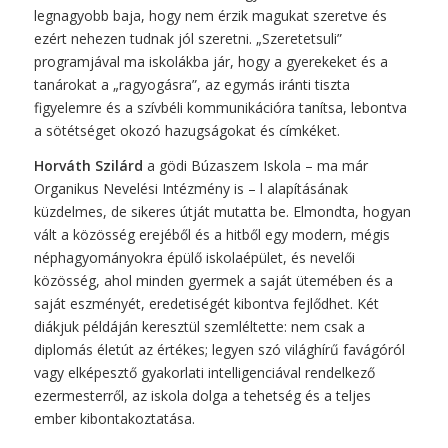
legnagyobb baja, hogy nem érzik magukat szeretve és
ezért nehezen tudnak jól szeretni. „Szeretetsuli”
programjával ma iskolákba jár, hogy a gyerekeket és a
tanárokat a „ragyogásra”, az egymás iránti tiszta
figyelemre és a szívbéli kommunikációra tanítsa, lebontva
a sötétséget okozó hazugságokat és címkéket.
Horváth Szilárd
a gödi Búzaszem Iskola – ma már
Organikus Nevelési Intézmény is – l alapításának
küzdelmes, de sikeres útját mutatta be. Elmondta, hogyan
vált a közösség erejéből és a hitből egy modern, mégis
néphagyományokra épülő iskolaépület, és nevelői
közösség, ahol minden gyermek a saját ütemében és a
saját eszményét, eredetiségét kibontva fejlődhet. Két
diákjuk példáján keresztül szemléltette: nem csak a
diplomás életút az értékes; legyen szó világhírű favágóról
vagy elképesztő gyakorlati intelligenciával rendelkező
ezermesterről, az iskola dolga a tehetség és a teljes
ember kibontakoztatása.