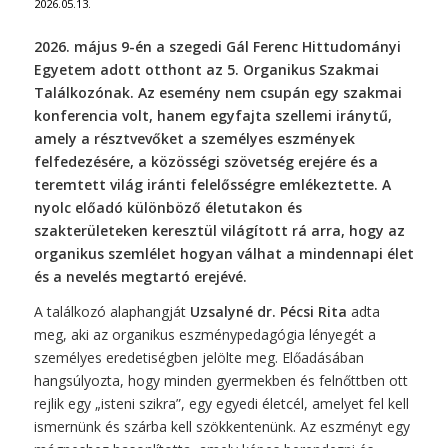
2026.05.13.
2026. május 9-én a szegedi Gál Ferenc Hittudományi
Egyetem adott otthont az 5. Organikus Szakmai
Találkozónak. Az esemény nem csupán egy szakmai
konferencia volt, hanem egyfajta szellemi iránytű,
amely a résztvevőket a személyes eszmények
felfedezésére, a közösségi szövetség erejére és a
teremtett világ iránti felelősségre emlékeztette. A
nyolc előadó különböző életutakon és
szakterületeken keresztül világított rá arra, hogy az
organikus szemlélet hogyan válhat a mindennapi élet
és a nevelés megtartó erejévé.
A találkozó alaphangját
Uzsalyné dr.
Pécsi Rita
adta
meg, aki az organikus eszménypedagógia lényegét a
személyes eredetiségben jelölte meg. Előadásában
hangsúlyozta, hogy minden gyermekben és felnőttben ott
rejlik egy „isteni szikra”, egy egyedi életcél, amelyet fel kell
ismernünk és szárba kell szökkentenünk. Az eszményt egy