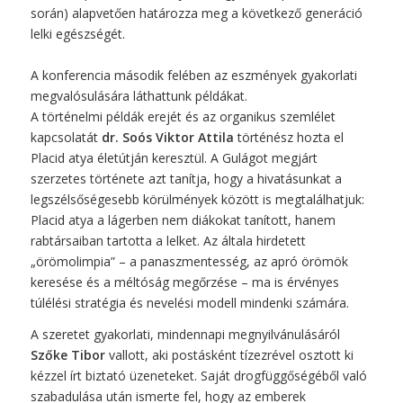
során) alapvetően határozza meg a következő generáció
lelki egészségét.
A konferencia második felében az eszmények gyakorlati
megvalósulására láthattunk példákat.
A történelmi példák erejét és az organikus szemlélet
kapcsolatát
dr.
Soós Viktor Attila
történész hozta el
Placid atya életútján keresztül. A Gulágot megjárt
szerzetes története azt tanítja, hogy a hivatásunkat a
legszélsőségesebb körülmények között is megtalálhatjuk:
Placid atya a lágerben nem diákokat tanított, hanem
rabtársaiban tartotta a lelket. Az általa hirdetett
„örömolimpia” – a panaszmentesség, az apró örömök
keresése és a méltóság megőrzése – ma is érvényes
túlélési stratégia és nevelési modell mindenki számára.
A szeretet gyakorlati, mindennapi megnyilvánulásáról
Szőke Tibor
vallott, aki postásként tízezrével osztott ki
kézzel írt biztató üzeneteket. Saját drogfüggőségéből való
szabadulása után ismerte fel, hogy az emberek