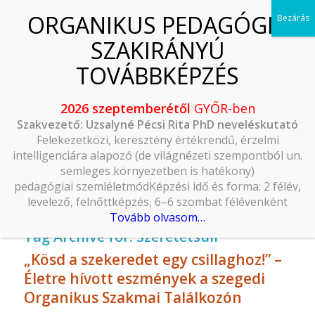
2026 szeptemberétől
GYŐR-ben
Szakvezető: Uzsalyné Pécsi Rita PhD neveléskutató
Felekezetközi, keresztény értékrendű, érzelmi
intelligenciára alapozó (de világnézeti szempontból un.
semleges környezetben is hatékony)
pedagógiai szemléletmódKépzési idő és forma: 2 félév,
levelező, felnőttképzés, 6–6 szombat félévenként
Tovább olvasom…
Tag Archive for:
Szeretetsuli
„Kösd a szekeredet egy csillaghoz!” –
Életre hívott eszmények a szegedi
Organikus Szakmai Találkozón