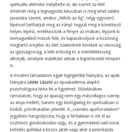
spirituális alelnöke mélyítette el, aki szerint az élet
értelmét még a legnagyobb káoszban is meg lehet találni.
Javaslata szerint, amikor „felhős az ég”, négy egyszerű
lépéssel tarthatjuk meg az irányt: tegyük meg a következő
helyes lépést, emlékezzünk a fényre az imában, lépjünk ki
önmagunkból mások felé, és kapaszkodjunk a közösség
megtartó erejébe. Az élet szekerének kerekeit az okosság,
az igazságosság, a lelki erősség és a mértékletesség
alkotják, amelyek stabilitást adnak a legnehezebb terepen
is.
A modern társadalom egyik legégetőbb hiányára, az apák
hiányára
Léder László
az Apaakadémia alapító
pszichológusa hívta fel a figyelmet. Előadásában
rámutatott, hogy az apaság nem egy másodlagos szerep
az anya mellett, hanem egy biológiailag és spirituálisan is
kódolt, pótolhatatlan jelenlét. A „csendes apaforradalom”
jegyében hangsúlyozta, hogy a férfiakban is ott él az
ösztönös gondoskodási vágy, és a gyermekkel való korai
kötődés (például a közös játék vagy akár a pelenkázás