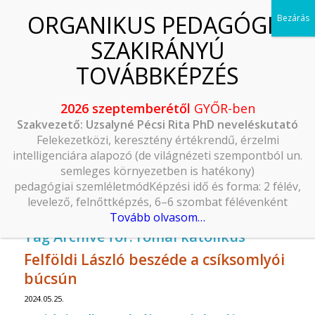
2026 szeptemberétől
GYŐR-ben
Szakvezető: Uzsalyné Pécsi Rita PhD neveléskutató
Felekezetközi, keresztény értékrendű, érzelmi
intelligenciára alapozó (de világnézeti szempontból un.
semleges környezetben is hatékony)
pedagógiai szemléletmódKépzési idő és forma: 2 félév,
levelező, felnőttképzés, 6–6 szombat félévenként
Tovább olvasom…
Tag Archive for:
római katolikus
Felföldi László beszéde a csíksomlyói
búcsún
2024.05.25.