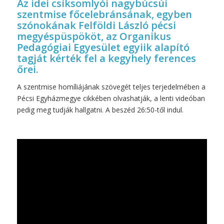
Az idei csíksomlyói nagybúcsúi
szentmise főcelebránsának, egyben
szónokának Felföldi László pécsi
megyéspüspököt, az Organikus
Pedagógiai Egyesület egyiik alapító
tagját kérték fel a kegyhely ferences
őrei.
A szentmise homíliájának szövegét teljes terjedelmében a
Pécsi Egyházmegye cikkében
olvashatják, a lenti videóban
pedig meg tudják hallgatni. A beszéd 26:50-től indul.