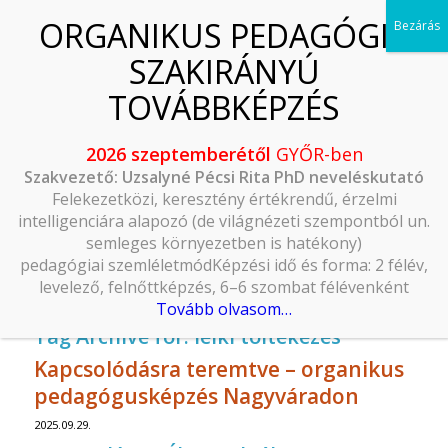
2026 szeptemberétől
GYŐR-ben
Szakvezető: Uzsalyné Pécsi Rita PhD neveléskutató
Felekezetközi, keresztény értékrendű, érzelmi
intelligenciára alapozó (de világnézeti szempontból un.
semleges környezetben is hatékony)
pedagógiai szemléletmódKépzési idő és forma: 2 félév,
levelező, felnőttképzés, 6–6 szombat félévenként
Tovább olvasom…
Tag Archive for:
lelki töltekezés
Kapcsolódásra teremtve – organikus
pedagógusképzés Nagyváradon
2025.09.29.