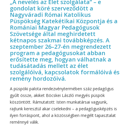
„A nevelés az Élet szolgálata” – e
gondolat köré szerveződött a
Nagyváradi Római Katolikus
Püspökség Katekétikai Központja és a
Romániai Magyar Pedagógusok
Szövetsége által meghirdetett
kétnapos szakmai továbbképzés. A
szeptember 26–27-én megrendezett
program a pedagógusokat abban
erősítette meg, hogyan válhatnak a
tudásátadás mellett az élet
szolgálóivá, kapcsolatok formálóivá és
remény hordozóivá.
A püspöki palota rendezvénytermében száz pedagógus
gyűlt össze, akiket Böcskei László megyés püspök
köszöntött. Rámutatott: Isten munkatársai vagyunk,
rajtunk keresztül akar cselekedni – a pedagógusképzés is
ilyen forráspont, ahol a közösségben megélt tapasztalat
reménnyé válik.