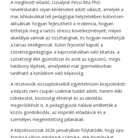
A meghívott előadó, Uzsalyné Pécsi Rita PhD
neveléskutató olyan kérdésekre adott választ, amelyek a
mai, kihívásokkal teli pedagógiai helyzetekben különösen
aktuálisak: hogyan fejleszthető a reziliencia, hogyan
érthetjük meg a tartós stressz következményeit, milyen
akadályai vannak az összhangnak, és hogyan nevelhetjük
a társas intelligenciát. Külön fejezetet kapott a
szövetségpedagógia: a kapcsolatokban való kitartás, a
szövetségi élet gyümölcsei és azok az egyszerű, mégis
hatékony lépések, amelyekkel már gyermekkorban
tanítható a kötődésre való képesség.
A résztvevők visszajelzéseiből egyértelműen kirajzolódott:
a képzés nem csupán szakmai tudást adott, hanem lelki
töltekezést, közösségi élményt és az identitás
megerősítését is. A pedagógusok hálával említették a
közös gondolkodás, az inspiráló előadások és a
személyes megérintettség pillanatait.
A képzéssorozat 2026 januárjában folytatódik, hogy újra
forrássá váljon mindazok számára, akik hivatásukat