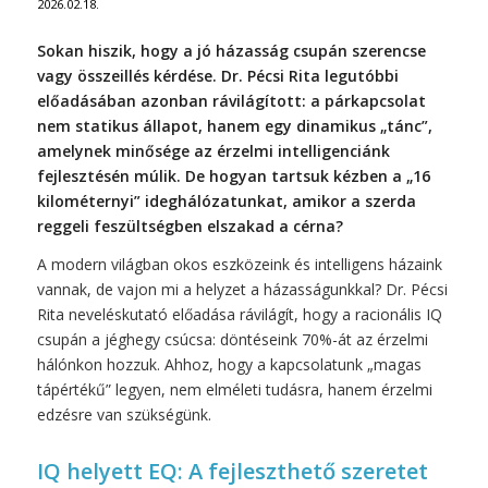
2026.02.18.
Sokan hiszik, hogy a jó házasság csupán szerencse
vagy összeillés kérdése. Dr. Pécsi Rita legutóbbi
előadásában azonban rávilágított: a párkapcsolat
nem statikus állapot, hanem egy dinamikus „tánc”,
amelynek minősége az érzelmi intelligenciánk
fejlesztésén múlik. De hogyan tartsuk kézben a „16
kilométernyi” ideghálózatunkat, amikor a szerda
reggeli feszültségben elszakad a cérna?
A modern világban okos eszközeink és intelligens házaink
vannak, de vajon mi a helyzet a házasságunkkal? Dr. Pécsi
Rita neveléskutató előadása rávilágít, hogy a racionális IQ
csupán a jéghegy csúcsa: döntéseink 70%-át az érzelmi
hálónkon hozzuk. Ahhoz, hogy a kapcsolatunk „magas
tápértékű” legyen, nem elméleti tudásra, hanem érzelmi
edzésre van szükségünk.
IQ helyett EQ: A fejleszthető szeretet