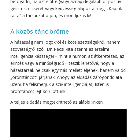
befogadni, ha azt előtte (vagy aznap) legalább öt pozitív
gesztus, dicséret vagy kedvesség alapozta meg. „Kapjuk
rajta” a társunkat a jón, és mondjuk is ki!
A közös tánc öröme
A házasság nem jogokról és kötelezettségekről, hanem
szövetségről szól. Dr. Pécsi Rita szerint az érzelmi
intelligencia készségei – mint a humor, az átkeretezés, az
érintés vagy a minőségi idő – teszik lehetővé, hogy a
házastársak ne csak egymás mellett éljenek, hanem valódi
„örömtáncot” járjanak. Ahogy az előadás zárógondolata
üzeni: ha felismerjük a szív intelligenciáját, Isten is
örömtáncot lejt körülöttünk.
A teljes előadás megtekinthető az alábbi linken: