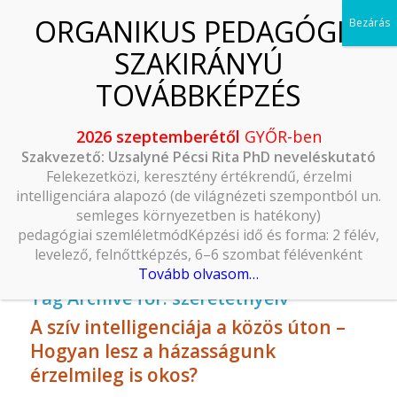
2026 szeptemberétől
GYŐR-ben
Szakvezető: Uzsalyné Pécsi Rita PhD neveléskutató
Felekezetközi, keresztény értékrendű, érzelmi
intelligenciára alapozó (de világnézeti szempontból un.
semleges környezetben is hatékony)
pedagógiai szemléletmódKépzési idő és forma: 2 félév,
levelező, felnőttképzés, 6–6 szombat félévenként
Tovább olvasom…
Tag Archive for:
szeretetnyelv
A szív intelligenciája a közös úton –
Hogyan lesz a házasságunk
érzelmileg is okos?