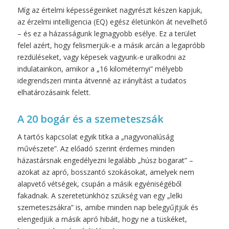
Míg az értelmi képességeinket nagyrészt készen kapjuk,
az érzelmi intelligencia (EQ) egész életünkön át nevelhető
– és ez a házasságunk legnagyobb esélye. Ez a terület
felel azért, hogy felismerjük-e a másik arcán a legapróbb
rezdüléseket, vagy képesek vagyunk-e uralkodni az
indulatainkon, amikor a „16 kilométernyi” mélyebb
idegrendszeri minta átvenné az irányítást a tudatos
elhatározásaink felett.
A 20 bogár és a szemeteszsák
A tartós kapcsolat egyik titka a „nagyvonalúság
művészete”. Az előadó szerint érdemes minden
házastársnak engedélyezni legalább „húsz bogarat” –
azokat az apró, bosszantó szokásokat, amelyek nem
alapvető vétségek, csupán a másik egyéniségéből
fakadnak. A szeretetünkhöz szükség van egy „lelki
szemeteszsákra” is, amibe minden nap belegyűjtjük és
elengedjük a másik apró hibáit, hogy ne a tüskéket,