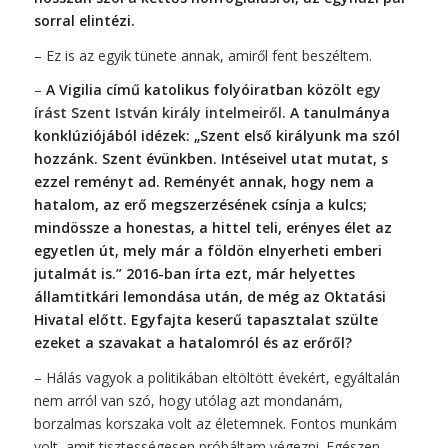
sorral elintézi.
– Ez is az egyik tünete annak, amiről fent beszéltem.
–
A Vigilia című katolikus folyóiratban közölt
egy
írást Szent István király intelmeiről
. A tanulmánya
konklúziójából idézek: „Szent első királyunk ma szól
hozzánk. Szent évünkben. Intéseivel utat mutat, s
ezzel reményt ad. Reményét annak, hogy nem a
hatalom, az erő megszerzésének csínja a kulcs;
mindössze a honestas, a hittel teli, erényes élet az
egyetlen út, mely már a földön elnyerheti
emberi
jutalmát is.” 2016-ban írta ezt, már helyettes
államtitkári lemondása után, de még az Oktatási
Hivatal előtt. Egyfajta keserű tapasztalat szülte
ezeket a szavakat a hatalomról és az erőről?
– Hálás vagyok a politikában eltöltött évekért, egyáltalán
nem arról van szó, hogy utólag azt mondanám,
borzalmas korszaka volt az életemnek. Fontos munkám
volt, amit tisztességesen próbáltam végezni. Egészen