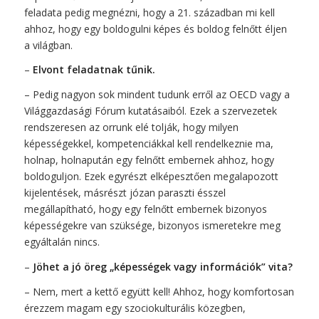
feladata pedig megnézni, hogy a 21. században mi kell
ahhoz, hogy egy boldogulni képes és boldog felnőtt éljen
a világban.
–
Elvont feladatnak tűnik.
– Pedig nagyon sok mindent tudunk erről az OECD vagy a
Világgazdasági Fórum kutatásaiból. Ezek a szervezetek
rendszeresen az orrunk elé tolják, hogy milyen
képességekkel, kompetenciákkal kell rendelkeznie ma,
holnap, holnapután egy felnőtt embernek ahhoz, hogy
boldoguljon. Ezek egyrészt elképesztően megalapozott
kijelentések, másrészt józan paraszti ésszel
megállapítható, hogy egy felnőtt embernek bizonyos
képességekre van szüksége, bizonyos ismeretekre meg
egyáltalán nincs.
–
Jöhet a jó öreg „képességek vagy információk” vita?
– Nem, mert a kettő együtt kell! Ahhoz, hogy komfortosan
érezzem magam egy szociokulturális közegben,