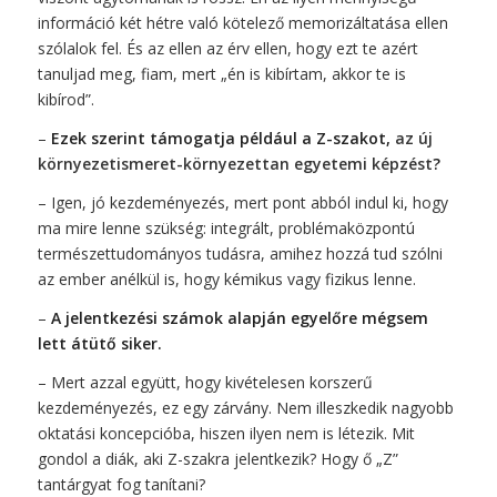
információ két hétre való kötelező memorizáltatása ellen
szólalok fel. És az ellen az érv ellen, hogy ezt te azért
tanuljad meg, fiam, mert „én is kibírtam, akkor te is
kibírod”.
–
Ezek szerint támogatja például a Z-szakot,
az új
környezetismeret-környezettan egyetemi képzést
?
– Igen, jó kezdeményezés, mert pont abból indul ki, hogy
ma mire lenne szükség: integrált, problémaközpontú
természettudományos tudásra, amihez hozzá tud szólni
az ember anélkül is, hogy kémikus vagy fizikus lenne.
–
A jelentkezési számok alapján egyelőre mégsem
lett átütő siker.
– Mert azzal együtt, hogy kivételesen korszerű
kezdeményezés, ez egy zárvány. Nem illeszkedik nagyobb
oktatási koncepcióba, hiszen ilyen nem is létezik. Mit
gondol a diák, aki Z-szakra jelentkezik? Hogy ő „Z”
tantárgyat fog tanítani?