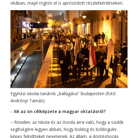
vitában, majd rögtön el is aprózódott részletkérdéseken.
Egyházi iskolai tanárok „ballagása” Budapesten (fotó:
Andrónyi Tamás)
–
Mi az ön célképzete a magyar oktatásról?
– Röviden: az iskola és az óvoda arra való, hogy a szülők
segítségére legyen abban, hogy boldog és boldogulni
képes felnőtteket neveljenek. Az állam, a döntéshozás