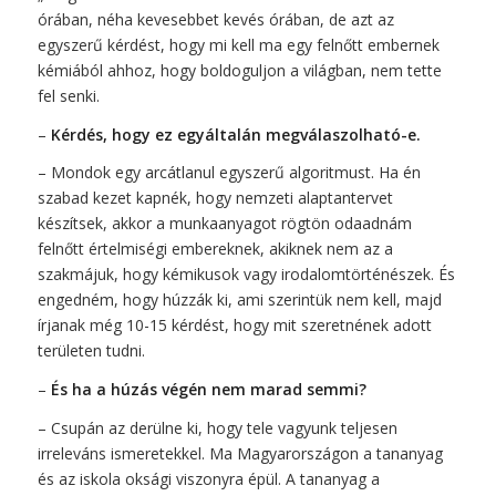
órában, néha kevesebbet kevés órában, de azt az
egyszerű kérdést, hogy mi kell ma egy felnőtt embernek
kémiából ahhoz, hogy boldoguljon a világban, nem tette
fel senki.
–
Kérdés, hogy ez egyáltalán megválaszolható-e.
– Mondok egy arcátlanul egyszerű algoritmust. Ha én
szabad kezet kapnék, hogy nemzeti alaptantervet
készítsek, akkor a munkaanyagot rögtön odaadnám
felnőtt értelmiségi embereknek, akiknek nem az a
szakmájuk, hogy kémikusok vagy irodalomtörténészek. És
engedném, hogy húzzák ki, ami szerintük nem kell, majd
írjanak még 10-15 kérdést, hogy mit szeretnének adott
területen tudni.
–
És ha a húzás végén nem marad semmi?
– Csupán az derülne ki, hogy tele vagyunk teljesen
irreleváns ismeretekkel. Ma Magyarországon a tananyag
és az iskola oksági viszonyra épül. A tananyag a