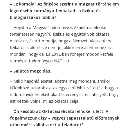
–
Ez komoly? Az önképe szerint a magyar történelem
legerősebb kormánya fennakadt a fizika- és
biológiaszakos lobbin?
– Hogyha a Magyar Tudományos Akadémia elnöke
történetesen nagyhírű fizikus és egyúttal volt oktatási
miniszter, és azt mondja, hogy a Nemzeti Alaptanterv
fizikáról szóló része nem jó, akkor erre azért nehéz azt
mondani, hogy de. És 2012-ben röhejes módon kétféle
természettudományos NAT lett.
–
Sajátos megoldás.
– Millió hasonló esetet lehetne még mondani, amikor
különböző aktorok azt az egyszerű hibát vétették, hogy a
tudományuk érdekeit akarták érvényesíteni ahelyett, hogy
azt nézték volna, mi az oktatás célja.
–
Ön később az Oktatási Hivatal elnöke is lett. A –
fogalmazzunk így – vegyes tapasztalatú előzmények
után miért vállalta ezt a feladatot?