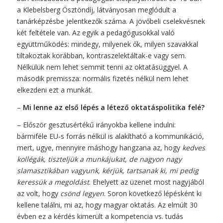
a Klebelsberg Ösztöndíj, látványosan meglódult a
tanárképzésbe jelentkezők száma. A jövőbeli cselekvésnek
két feltétele van. Az egyik a pedagógusokkal való
együttműködés: mindegy, milyenek ők, milyen szavakkal
tiltakoztak korábban, kontraszelektáltak-e vagy sem.
Nélkülük nem lehet semmit tenni az oktatásüggyel. A
második premissza: normális fizetés nélkül nem lehet
elkezdeni ezt a munkát.
–
Mi lenne az első lépés a létező oktatáspolitika felé?
– Először gesztusértékű irányokba kellene indulni:
bármiféle EU-s forrás nélkül is alakítható a kommunikáció,
mert, ugye, mennyire máshogy hangzana az, hogy
kedves
kollégák, tiszteljük a munkájukat, de nagyon nagy
slamasztikában vagyunk, kérjük, tartsanak ki, mi pedig
keressük a megoldást
. Ehelyett az üzenet most nagyjából
az volt, hogy
csönd legyen
. Soron következő lépésként ki
kellene találni, mi az, hogy magyar oktatás. Az elmúlt 30
évben ez a kérdés kimerült a kompetencia vs. tudás