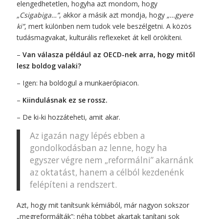
elengedhetetlen, hogyha azt mondom, hogy
„Csigabiga…”
, akkor a másik azt mondja, hogy
„…gyere
ki”
, mert különben nem tudok vele beszélgetni. A közös
tudásmagvakat, kulturális reflexeket át kell örökíteni.
–
Van válasza például az OECD-nek arra, hogy mitől
lesz boldog valaki?
– Igen: ha boldogul a munkaerőpiacon.
–
Kiindulásnak ez se rossz.
– De ki-ki hozzáteheti, amit akar.
Az igazán nagy lépés ebben a
gondolkodásban az lenne, hogy ha
egyszer végre nem „reformálni” akarnánk
az oktatást, hanem a célból kezdenénk
felépíteni a rendszert.
Azt, hogy mit tanítsunk kémiából, már nagyon sokszor
„megreformálták”: néha többet akartak tanítani sok