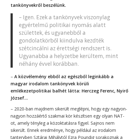
tankönyvekről beszélünk.
– Igen. Ezek a tankönyvek viszonylag
egyértelmű politikai nyomás alatt
születtek, és ugyanebből a
gondolatkörből kiindulva kezdték
szétcincálni az érettségi rendszert is.
Ugyanabba a helyzetbe kerültem, mint
néhány évvel korábban.
–
A közvélemény ebből az egészből leginkább a
magyar irodalom tankönyvek körüli
emlékezetpolitikai balhét látta: Herczeg Ferenc, Nyirő
József…
– 2020-ban majdnem sikerült meglépni, hogy egy nagyon-
nagyon hozzáértő szakmai kör készítsen egy olyan NAT-
ot, amely tényleg a közoktatásra figyel. Sajnos nem
sikerült. Ennek eredménye, hogy például az irodalom
tantervben Sztárai Mihálytól Ezra Poundig sorakoznak a