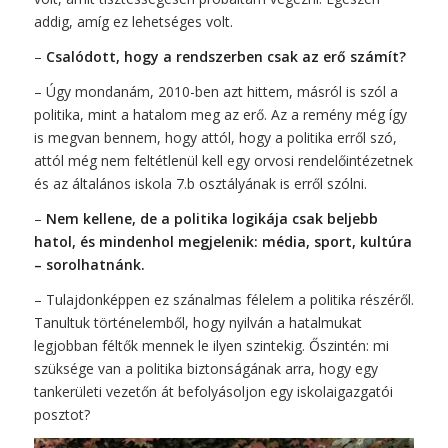
addig, amíg ez lehetséges volt.
–
Csalódott, hogy a rendszerben csak az erő számít?
– Úgy mondanám, 2010-ben azt hittem, másról is szól a
politika, mint a hatalom meg az erő. Az a remény még így
is megvan bennem, hogy attól, hogy a politika erről szó,
attól még nem feltétlenül kell egy orvosi rendelőintézetnek
és az általános iskola 7.b osztályának is erről szólni.
–
Nem kellene, de a politika logikája csak beljebb
hatol, és mindenhol megjelenik: média, sport, kultúra
– sorolhatnánk.
– Tulajdonképpen ez szánalmas félelem a politika részéről.
Tanultuk történelemből, hogy nyilván a hatalmukat
legjobban féltők mennek le ilyen szintekig. Őszintén: mi
szüksége van a politika biztonságának arra, hogy egy
tankerületi vezetőn át befolyásoljon egy iskolaigazgatói
posztot?