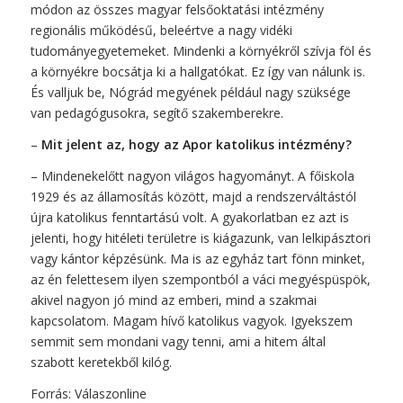
módon az összes magyar felsőoktatási intézmény
regionális működésű, beleértve a nagy vidéki
tudományegyetemeket. Mindenki a környékről szívja föl és
a környékre bocsátja ki a hallgatókat. Ez így van nálunk is.
És valljuk be, Nógrád megyének például nagy szüksége
van pedagógusokra, segítő szakemberekre.
–
Mit jelent az, hogy az Apor katolikus intézmény?
– Mindenekelőtt nagyon világos hagyományt. A főiskola
1929 és az államosítás között, majd a rendszerváltástól
újra katolikus fenntartású volt. A gyakorlatban ez azt is
jelenti, hogy hitéleti területre is kiágazunk, van lelkipásztori
vagy kántor képzésünk. Ma is az egyház tart fönn minket,
az én felettesem ilyen szempontból a váci megyéspüspök,
akivel nagyon jó mind az emberi, mind a szakmai
kapcsolatom. Magam hívő katolikus vagyok. Igyekszem
semmit sem mondani vagy tenni, ami a hitem által
szabott keretekből kilóg.
Forrás:
Válaszonline