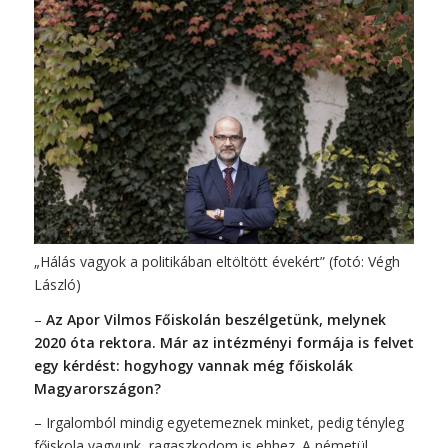
„Hálás vagyok a politikában eltöltött évekért” (fotó: Végh
László)
–
Az Apor Vilmos Főiskolán beszélgetünk, melynek
2020 óta rektora. Már az intézményi formája is felvet
egy kérdést: hogyhogy vannak még főiskolák
Magyarországon?
– Irgalomból mindig egyetemeznek minket, pedig tényleg
főiskola vagyunk, ragaszkodom is ehhez. A németül