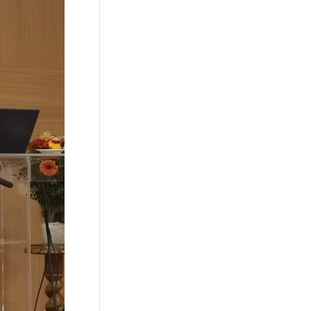
szülői szerep
(4)
testvér
(4)
szerelem
(4)
tehetség
(4)
fegyelmezés
(4)
kreativitás
(4)
személyes eszmény
(4)
vezetés
(4)
hivatás
(4)
kritika
(4)
Apor Vilmos katolikus Főiskola
(4)
pedagógusbér
(4)
katolikus iskola
(4)
generációk
(4)
digitális nevelés
(4)
hiszti
(4)
cserkészet
(4)
éneklés
(4)
tehetséggondozás
(4)
identitás
(4)
játék
(3)