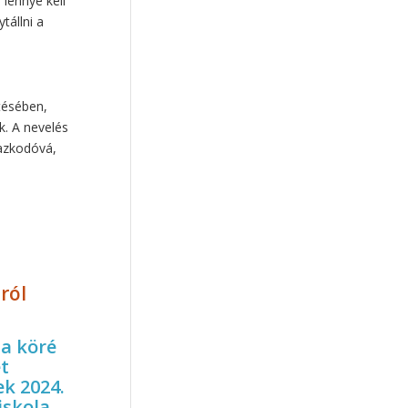
lénnyé kell
Uzsalyné Pécsi Rita
(7)
tállni a
gyermekvédelem
(7)
nőiesség
(7)
pedagógusok helyzete
(6)
tésében,
oktatáspolitika
(6)
k. A nevelés
közösségi nevelés
(6)
mazkodóvá,
digitális detox
(6)
férfiasság
(6)
krízis
(6)
képernyőfüggőség
(6)
konfliktuskezelés
(6)
beszélgetés
(6)
ról
Organikus Egyesület
(6)
pszichológia
(6)
tekintély
(6)
ma köré
hagyományőrzés
(6)
t
k 2024.
remény
(6)
interjú
(6)
iskola