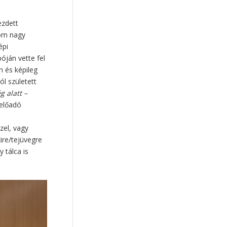
empátia
(5)
iskola
(5)
felelősségvállalás
(5)
ezdett
rom nagy
apaság
(5)
Válaszkereső
(5)
épi
okoseszközök
(5)
óján vette fel
személyiségfejlődés
(4)
n és képileg
l született
kamaszkor
(4)
g alatt –
kapcsolatok
(4)
 előadó
értékalapú nevelés
(4)
emberi kapcsolatok
(4)
zel, vagy
xire/tejüvegre
nemzeti identitás
(4)
y tálca is
mese
(4)
életvezetés
(4)
eredetiség
(4)
családi kapcsolatok
(4)
diákok
(4)
erőforrás
(4)
abortusz
(4)