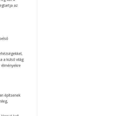
mentális egészség
(9)
egtartja az
keresztény értékek
(9)
társas kapcsolatok
(9)
együttműködés
(8)
spirituális intelligencia
(8)
belső
genderideológia
(8)
bizalom
(8)
nehézségekkel,
kommunikáció
(8)
a a külső világ
okos eszközök
(8)
gi élményekre
Horváth Szilárd
(8)
virtuális lét
(7)
példakép
(7)
művészet
(7)
teremtésvédelem
(7)
an építsenek
ileg,
képernyőidő
(7)
reziliencia
(7)