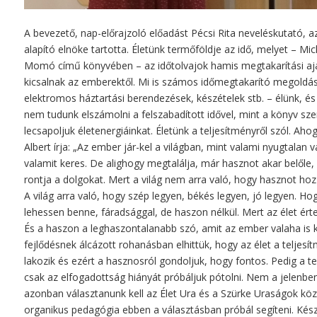
A bevezető, nap-előrajzoló előadást Pécsi Rita neveléskutató, a
alapító elnöke tartotta. Életünk termőföldje az idő, melyet – Mi
Momó című könyvében – az időtolvajok hamis megtakarítási aj
kicsalnak az emberektől. Mi is számos időmegtakarító megoldás
elektromos háztartási berendezések, készételek stb. – élünk, é
nem tudunk elszámolni a felszabadított idővel, mint a könyv sze
lecsapoljuk életenergiáinkat. Életünk a teljesítményről szól. Ah
Albert írja: „Az ember jár-kel a világban, mint valami nyugtalan v
valamit keres. De alighogy megtalálja, már hasznot akar belőle, é
rontja a dolgokat. Mert a világ nem arra való, hogy hasznot hoz
A világ arra való, hogy szép legyen, békés legyen, jó legyen. Hog
lehessen benne, fáradsággal, de haszon nélkül. Mert az élet ért
És a haszon a leghaszontalanabb szó, amit az ember valaha is kit
fejlődésnek álcázott rohanásban elhittük, hogy az élet a teljes
lakozik és ezért a hasznosról gondoljuk, hogy fontos. Pedig a t
csak az elfogadottság hiányát próbáljuk pótolni. Nem a jelenben
azonban választanunk kell az Élet Ura és a Szürke Uraságok köz
organikus pedagógia ebben a választásban próbál segíteni. Kész