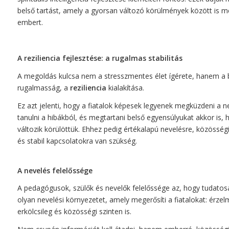
belső tartást, amely a gyorsan változó körülmények között is m
embert.
A reziliencia fejlesztése: a rugalmas stabilitás
A megoldás kulcsa nem a stresszmentes élet ígérete, hanem a 
rugalmasság, a
reziliencia
kialakítása.
Ez azt jelenti, hogy a fiatalok képesek legyenek megküzdeni a 
tanulni a hibákból, és megtartani belső egyensúlyukat akkor is, h
változik körülöttük. Ehhez pedig értékalapú nevelésre, közössé
és stabil kapcsolatokra van szükség.
A nevelés felelőssége
A pedagógusok, szülők és nevelők felelőssége az, hogy tudatos
olyan nevelési környezetet, amely megerősíti a fiatalokat: érzelm
erkölcsileg és közösségi szinten is.