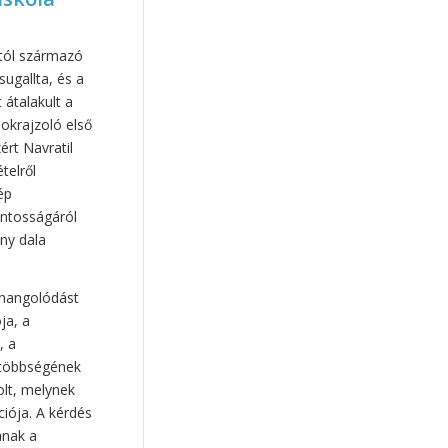
Gloviczki Zoltán
(6)
szabadság
(6)
otól származó
keresztény nevelés
(6)
ugallta, és a
közösségfejlesztés
(6)
 átalakult a
okrajzoló első
harmónia
(5)
rt Navratil
személyiségfejlesztés
(5)
telről
életbátorság
(5)
ép
ontosságáról
élménypedagógia
(5)
ny dala
szülői felelősség
(5)
kapcsolódás
(5)
áhangolódást
Uzsalyné dr. Pécsi Rita
(5)
ja, a
felnőtté válás
(5)
, a
 többségének
hagyomány
(5)
olt, melynek
idegrendszeri fejlődés
(5)
iója. A kérdés
Felföldi László
(5)
ának a