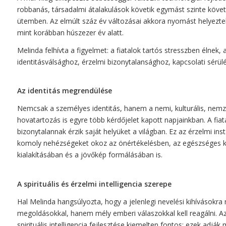
robbanás, társadalmi átalakulások követik egymást szinte követ
ütemben. Az elmúlt száz év változásai akkora nyomást helyezte
mint korábban húszezer év alatt.
Melinda felhívta a figyelmet: a fiatalok tartós stresszben élnek,
identitásválsághoz, érzelmi bizonytalansághoz, kapcsolati sérül
Az identitás megrendülése
Nemcsak a személyes identitás, hanem a nemi, kulturális, nemzet
hovatartozás is egyre több kérdőjelet kapott napjainkban. A fia
bizonytalannak érzik saját helyüket a világban. Ez az érzelmi inst
komoly nehézségeket okoz az önértékelésben, az egészséges 
kialakításában és a jövőkép formálásában is.
A spirituális és érzelmi intelligencia szerepe
Hal Melinda hangsúlyozta, hogy a jelenlegi nevelési kihívásokra
megoldásokkal, hanem mély emberi válaszokkal kell reagálni. Az
spirituális intelligencia fejlesztése kiemelten fontos: ezek adják