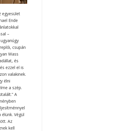
fejlesztés
(3)
harag
(3)
Lux Ambrus
(3)
időskor
(3)
z egyesület
chael Ende
Nyíregyháza
(3)
ánlatokkal
nehézség
(3)
hitoktatás
(3)
sal –
felsőoktatás
(3)
s ugyanúgy
replői, csupán
iskolaalapítás
(3)
ogyan Wass
intimitás
(3)
adállat, és
Váci Egyházmegye
(3)
s ezzel el is
zon valakinek.
pedofília
(3)
gyász
(3)
y élni
barátság
(3)
elme a szép.
dr. Pécsi Rita
(3)
EQ
(3)
alált.” A
kritikus gondolkodás
(3)
ítményben
eljesítménnyel
hálózat
(3)
függőség
(3)
 élünk. Végül
szövetség
(3)
motiváció
(3)
ött. Az
értékalapú oktatás
(3)
nek kell