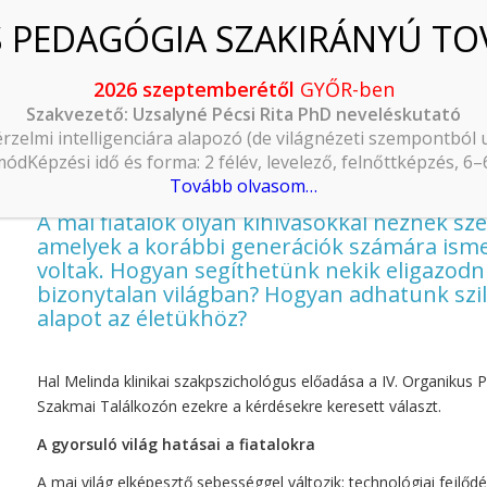
2026 szeptemberétől
GYŐR-ben
ve for:
Hal Melinda
Szakvezető: Uzsalyné Pécsi Rita PhD neveléskutató
Hal Melinda: Stabil értékekkel a gyorsul
érzelmi intelligenciára alapozó (de világnézeti szempontból
– a fiatalok mentális egészségéről
ódKépzési idő és forma: 2 félév, levelező, felnőttképzés, 6
Tovább olvasom…
2025.05.01.
A mai fiatalok olyan kihívásokkal néznek sz
amelyek a korábbi generációk számára ism
voltak. Hogyan segíthetünk nekik eligazodn
bizonytalan világban? Hogyan adhatunk szi
alapot az életükhöz?
Hal Melinda klinikai szakpszichológus előadása a IV. Organikus
Szakmai Találkozón ezekre a kérdésekre keresett választ.
A gyorsuló világ hatásai a fiatalokra
A mai világ elképesztő sebességgel változik: technológiai fejlőd