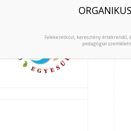
Tag Archi
Felekezetközi, keresztény értékrendű, 
pedagógiai szemléletm