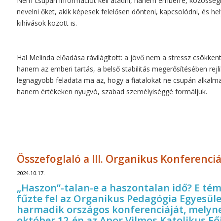
Nem csupán információt kell átadni, hanem emberré, közösségi 
nevelni őket, akik képesek felelősen dönteni, kapcsolódni, és hely
kihívások között is.
Hal Melinda előadása rávilágított: a jövő nem a stressz csökken
hanem az emberi tartás, a belső stabilitás megerősítésében rejli
legnagyobb feladata ma az, hogy a fiatalokat ne csupán alkal
hanem értékeken nyugvó, szabad személyiséggé formáljuk.
Összefoglaló a III. Organikus Konferenciá
2024.10.17.
„Haszon”-talan-e a haszontalan idő? E té
fűzte fel az Organikus Pedagógia Egyesüle
harmadik országos konferenciáját, melyne
október 12-én az Apor Vilmos Katolikus Fő