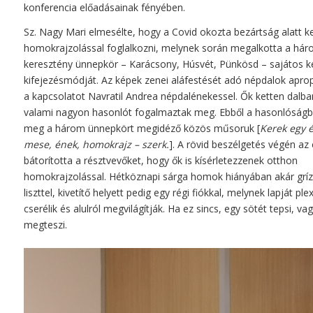
konferencia előadásainak fényében.
Sz. Nagy Mari elmesélte, hogy a Covid okozta bezártság alatt k
homokrajzolással foglalkozni, melynek során megalkotta a há
keresztény ünnepkör – Karácsony, Húsvét, Pünkösd – sajátos k
kifejezésmódját. Az képek zenei aláfestését adó népdalok aprop
a kapcsolatot Navratil Andrea népdalénekessel. Ők ketten dalba
valami nagyon hasonlót fogalmaztak meg. Ebből a hasonlóságbó
meg a három ünnepkört megidéző közös műsoruk [
Kerek egy é
mese, ének, homokrajz – szerk.
]. A rövid beszélgetés végén az
bátorította a résztvevőket, hogy ők is kísérletezzenek otthon
homokrajzolással. Hétköznapi sárga homok hiányában akár gríz
liszttel, kivetítő helyett pedig egy régi fiókkal, melynek lapját ple
cserélik és alulról megvilágítják. Ha ez sincs, egy sötét tepsi, vag
megteszi.