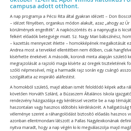
campusa adott otthont.
A nap programja a Pécsi Rita által gyakran idézett – Don Bosc
– idézet fényében, organikus módon alakult, azaz „ahogy az Úr s
körülmények engedték”. A napköszöntés és a napnyugta is kicsit
felkért előadók betegsége miatt. Sz. Nagy Mari bábszínész, hom
– kazettás mennyezet ihlette – homokképének megalkotását ezé
Andrea most a tervekkel ellentétben nem élőben, csak hangfelvé
kísérhette énekével. A második, korondi minta alapján születő k
megrajzolását a rajzoló maga kísérte az öregek tiszteletének f
szóló népmesével, míg a harmadik rajz során egy csángó asszo
szolgáltatta az inspiráló aláfestést.
A homokból születő, majd abban ismét feloldódó képek adta r
követően Horváth Szilárd, a Búzaszem Általános Iskola igazgató
rendezvény házigazdája egy kérdéssel vezette be a nap témáját
haszontalan vagy hasznos időtöltés kérdéskörét. A hallgatóság
véleménye szerint a ráhangolódást biztosító előadás hasznos v
azonban ellentmondani látszott a Pallas Nagylexikonának definíc
nyitva maradt, hogy a nap végén ki-ki megválaszolja majd mag