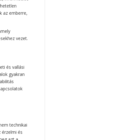
hetetlen
közoktatás
(16)
k az emberre,
néphagyomány
(16)
párkapcsolat
(14)
 amely
ésekhez vezet.
pedagógusképzés
(14)
képernyő
(13)
Búzaszem Iskola
(11)
szexualitás
(11)
ünnep
(11)
i és vallási
talok gyakran
Családi Életre Nevelés
(11)
abilitás
kötődés
(11)
kapcsolatok
nemi identitás
(11)
neveléskutatás
(10)
előadás
(10)
karácsony
(10)
önértékelés
(9)
 nem technikai
mesterséges Intelligencia
(9)
 érzelmi és
 meg azt a