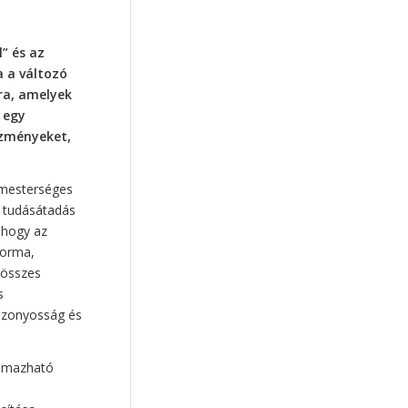
közoktatás
(16)
” és az
néphagyomány
(16)
a a változó
párkapcsolat
(14)
ra, amelyek
pedagógusképzés
(14)
 egy
ézményeket,
képernyő
(13)
Búzaszem Iskola
(11)
 mesterséges
szexualitás
(11)
ünnep
(11)
s tudásátadás
Családi Életre Nevelés
(11)
 hogy az
kötődés
(11)
forma,
 összes
nemi identitás
(11)
s
neveléskutatás
(10)
bizonyosság és
előadás
(10)
karácsony
(10)
önértékelés
(9)
almazható
mesterséges Intelligencia
(9)
.