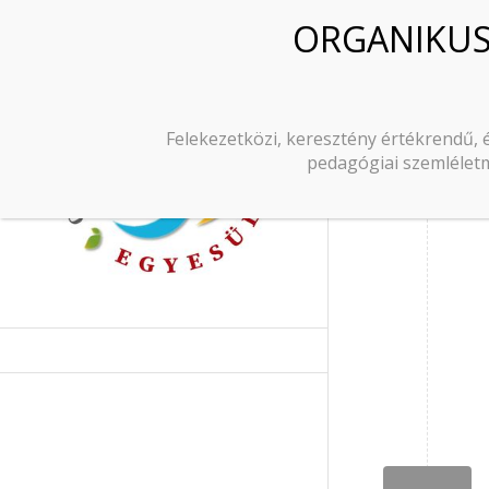
Tag Archi
Felekezetközi, keresztény értékrendű, 
pedagógiai szemléletm