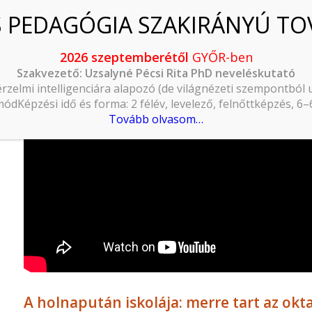
2026 szeptemberétől
GYŐR-ben
ve for:
ChatGPT
Szakvezető: Uzsalyné Pécsi Rita PhD neveléskutató
érzelmi intelligenciára alapozó (de világnézeti szempontból
ódKépzési idő és forma: 2 félév, levelező, felnőttképzés, 6
Tovább olvasom…
A holnapután iskolája: merre tart az okt