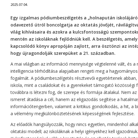
2025.07.04.
Egy izgalmas pódiumbeszélgetés a „holnapután iskolájáról
odavezető útról boncolgatja az oktatás jövőjét, rávilágítv
világ kihívásaira és azokra a kulcsfontosságú szempontok
mentén az iskoláknak fejlődniük kell. A beszélgetés, amely
kapcsolódó könyv apropóján zajlott, arra ösztönzi az int
hogy újragondolják szerepüket a 21. században.
A mai világban az információ mennyisége végtelenné vált, és a
intelligencia térhódítása alapjaiban rengeti meg a hagyományo
fogalmát. A pódiumbeszélgetés résztvevői egyetértenek abban,
iskola, mint a családokat és a gyerekeket támogató közösségi 
továbbra is létezni fog, de szerepe és formája átalakul. Nem az
ismeret átadása a cél, hanem az eligazodás segítése a hatalma
információtengerben, valamint a kritikus gondolkodás, a hit, a 
a vélemény megkülönböztetésének képességének fejlesztése.
Az előadók hangsúlyozzák, hogy nincs egyetlen, mindenhol alk
oktatási modell; az iskoláknak a helyi igényekhez kell igazodniuk