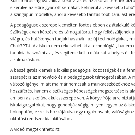
Kulcsfontosságúvá válik a kreativitás és az alkotás terének bizto
elkerülve az előre gyártott sémákat. Felmerül a „kevesebb több” 
a szingapúri modellre, ahol a kevesebb tanítás több tanulást e
A pedagógusok szerepe kiemelten fontos ebben az átalakuló k
Szükségük van képzésre és támogatásra, hogy felkészüljenek a
világra, és hatékonyan tudják használni az új technológiákat, mi
ChatGPT-t. Az iskola nem rekesztheti ki a technológiát, hanem 
tanulnia használni azt, és segítenie kell a diákokat a helyes és fe
alkalmazásban.
A beszélgetés kiemeli a lokális pedagógiai közösségek és a fen
szerepét is az innováció és a pedagógusok támogatásában. A 
változó igényei miatt ma már nemcsak a munkaeszközökhöz va
hozzáférés, hanem a szükséges képességek megszerzése is alap
amiben az iskolának kulcsszerepe van. A könyv írója arra biztatj
iskolaigazgatókat, hogy gondolják végig, milyen legyen az ő isko
holnapután, ezzel is hozzájárulva egy rugalmasabb, valósághoz
oktatási rendszer kialakításához.
A videó megtekinthető itt: