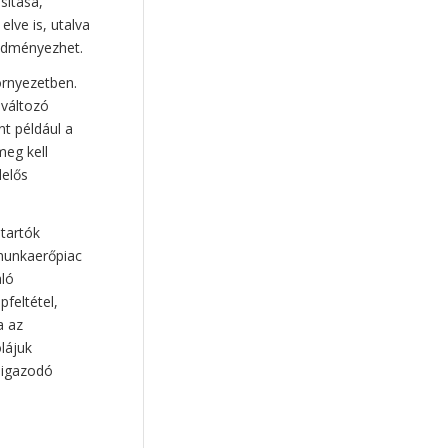
sítása,
mentális egészség
(9)
elve is, utalva
keresztény értékek
(9)
redményezhet.
társas kapcsolatok
(9)
örnyezetben.
együttműködés
(8)
 változó
spirituális intelligencia
(8)
nt például a
meg kell
genderideológia
(8)
lelős
bizalom
(8)
kommunikáció
(8)
ntartók
okos eszközök
(8)
munkaerőpiac
Horváth Szilárd
(8)
ló
feltétel,
virtuális lét
(7)
példakép
(7)
a az
művészet
(7)
lájuk
teremtésvédelem
(7)
 igazodó
képernyőidő
(7)
reziliencia
(7)