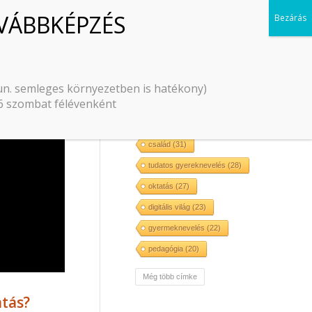
CÍMKÉK
Pécsi Rita
(197)
organikus pedagógia
(93)
 un. semleges környezetben is hatékony)
–6 szombat félévenként
érzelmi intelligencia
(49)
közösség
(46)
nevelés
(42)
család
(31)
tudatos gyereknevelés
(28)
oktatás
(27)
digitális világ
(23)
gyermeknevelés
(22)
pedagógia
(20)
önismeret
(20)
Még több címke
házasság
(20)
hit
(18)
atás?
szeretet
(17)