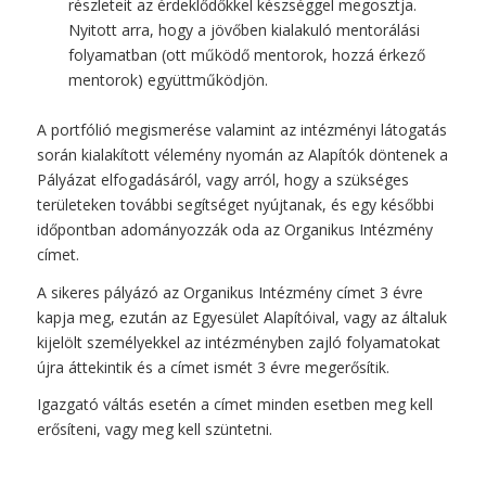
részleteit az érdeklődőkkel készséggel megosztja.
Nyitott arra, hogy a jövőben kialakuló mentorálási
folyamatban (ott működő mentorok, hozzá érkező
mentorok) együttműködjön.
A portfólió megismerése valamint az intézményi látogatás
során kialakított vélemény nyomán az Alapítók döntenek a
Pályázat elfogadásáról, vagy arról, hogy a szükséges
területeken további segítséget nyújtanak, és egy későbbi
időpontban adományozzák oda az Organikus Intézmény
címet.
A sikeres pályázó az Organikus Intézmény címet 3 évre
kapja meg, ezután az Egyesület Alapítóival, vagy az általuk
kijelölt személyekkel az intézményben zajló folyamatokat
újra áttekintik és a címet ismét 3 évre megerősítik.
Igazgató váltás esetén a címet minden esetben meg kell
erősíteni, vagy meg kell szüntetni.