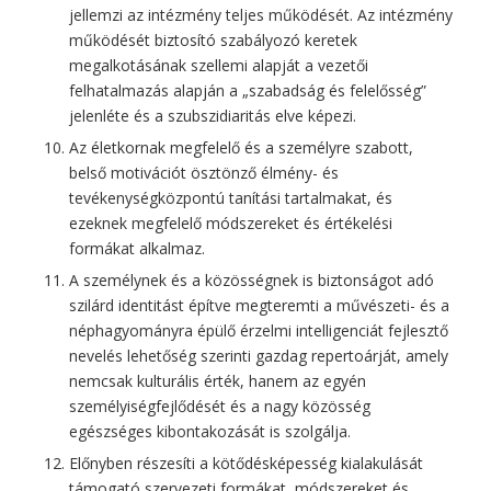
jellemzi az intézmény teljes működését. Az intézmény
működését biztosító szabályozó keretek
megalkotásának szellemi alapját a vezetői
felhatalmazás alapján a „szabadság és felelősség”
jelenléte és a szubszidiaritás elve képezi.
Az életkornak megfelelő és a személyre szabott,
belső motivációt ösztönző élmény- és
tevékenységközpontú tanítási tartalmakat, és
ezeknek megfelelő módszereket és értékelési
formákat alkalmaz.
A személynek és a közösségnek is biztonságot adó
szilárd identitást építve megteremti a művészeti- és a
néphagyományra épülő érzelmi intelligenciát fejlesztő
nevelés lehetőség szerinti gazdag repertoárját, amely
nemcsak kulturális érték, hanem az egyén
személyiségfejlődését és a nagy közösség
egészséges kibontakozását is szolgálja.
Előnyben részesíti a kötődésképesség kialakulását
támogató szervezeti formákat, módszereket és