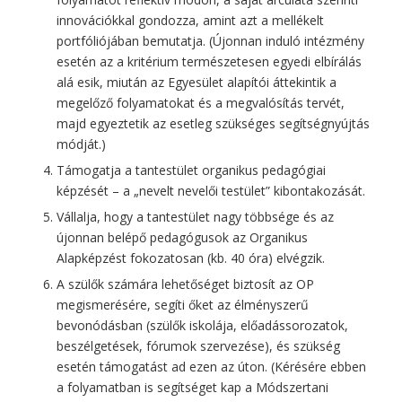
innovációkkal gondozza, amint azt a mellékelt
portfóliójában bemutatja. (Újonnan induló intézmény
esetén az a kritérium természetesen egyedi elbírálás
alá esik, miután az Egyesület alapítói áttekintik a
megelőző folyamatokat és a megvalósítás tervét,
majd egyeztetik az esetleg szükséges segítségnyújtás
módját.)
Támogatja a tantestület organikus pedagógiai
képzését – a „nevelt nevelői testület” kibontakozását.
Vállalja, hogy a tantestület nagy többsége és az
újonnan belépő pedagógusok az Organikus
Alapképzést fokozatosan (kb. 40 óra) elvégzik.
A szülők számára lehetőséget biztosít az OP
megismerésére, segíti őket az élményszerű
bevonódásban (szülők iskolája, előadássorozatok,
beszélgetések, fórumok szervezése), és szükség
esetén támogatást ad ezen az úton. (Kérésére ebben
a folyamatban is segítséget kap a Módszertani