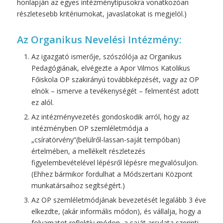
honlapján az egyes intézménytípusokra vonatkozóan
részletesebb kritériumokat, javaslatokat is megjelöl.)
Az Organikus Nevelési Intézmény:
Az igazgató ismerője, szószólója az Organikus
Pedagógiának, elvégezte a Apor Vilmos Katolikus
Főiskola OP szakirányú továbbképzését, vagy az OP
elnök – ismerve a tevékenységét – felmentést adott
ez alól.
Az intézményvezetés gondoskodik arról, hogy az
intézményben OP szemléletmódja a
„csíratörvény”(belülről-lassan-saját tempóban)
értelmében, a mellékelt részletezés
figyelembevételével lépésről lépésre megvalósuljon.
(Ehhez bármikor fordulhat a Módszertani Központ
munkatársaihoz segítségért.)
Az OP szemléletmódjának bevezetését legalább 3 éve
elkezdte, (akár informális módon), és vállalja, hogy a
folyamatot reflektív módon, a saját arculata szerinti