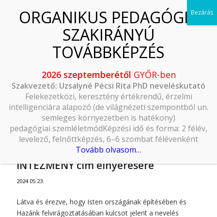
2026 szeptemberétől
GYŐR-ben
Szakvezető: Uzsalyné Pécsi Rita PhD neveléskutató
Felekezetközi, keresztény értékrendű, érzelmi
intelligenciára alapozó (de világnézeti szempontból un.
semleges környezetben is hatékony)
pedagógiai szemléletmódKépzési idő és forma: 2 félév,
levelező, felnőttképzés, 6–6 szombat félévenként
Tovább olvasom…
PÁLYÁZAT – ORGANIKUS NEVELÉSI
INTÉZMÉNY cím elnyerésére
2024.05.23.
Látva és érezve, hogy Isten országának építésében és
Hazánk felvirágoztatásában kulcsot jelent a nevelés