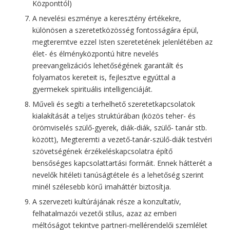
Központtól)
A nevelési eszménye a keresztény értékekre,
különösen a szeretetközösség fontosságára épül,
megteremtve ezzel Isten szeretetének jelenlétében az
élet- és élményközpontú hitre nevelés
preevangelizációs lehetőségének garantált és
folyamatos kereteit is, fejlesztve egyúttal a
gyermekek spirituális intelligenciáját.
Műveli és segíti a terhelhető szeretetkapcsolatok
kialakítását a teljes struktúrában (közös teher- és
örömviselés szülő-gyerek, diák-diák, szülő- tanár stb.
között), Megteremti a vezető-tanár-szülő-diák testvéri
szövetségének érzékeléskapcsolatra építő
bensőséges kapcsolattartási formáit. Ennek hátterét a
nevelők hitéleti tanúságtétele és a lehetőség szerint
minél szélesebb körű imaháttér biztosítja.
A szervezeti kultúrájának része a konzultatív,
felhatalmazói vezetői stílus, azaz az emberi
méltóságot tekintve partneri-mellérendelői szemlélet