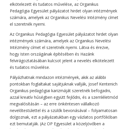
elkötelezett és tudatos művelése, az Organikus
Pedagógia Egyesület pályázatot hirdet olyan intézmények
számára, amelyek az Organikus Nevelési Intézmény címet
el szeretnék nyerni.
Az Organikus Pedagógia Egyesület pályázatot hirdet olyan
intézmények számára, amelyek az Organikus Nevelési
Intézmény címet el szeretnék nyerni. Látva és érezve,
hogy Isten országának építésében és Hazánk
felvirágoztatásában kulcsot jelent a nevelés elkötelezett
és tudatos művelése.
Pályázhatnak mindazon intézmények, akik az alábbi
pontokban foglaltakat sajátjuknak vallják, Josef Kentenich
Organikus pedagógiai karizmáját szeretnék befogadni,
azzal kreatív hűségben együtt fejlődni, és a szemléletmód
megvalósításán – az erre önkéntesen vállalkozó
nevelőtestülettel és a szülők bevonásával – folyamatosan
dolgoznak, ezt a pályázatukban egy vázlatos portfólióban
ezt bemutatják. (Az OP Egyesület a közeljövőben a