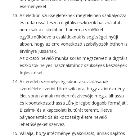
eseményeket.
Az életkori szükségleteknek megfelelően szabályozza
és tudatossá teszi a digitális eszközök használatát,
nemcsak az iskolában, hanem a szülőkkel
együttműködve a családoknak is segítséget nyújt
abban, hogy az erre vonatkozó szabályozók otthon is
érvényre jussanak.
Az oktató-nevelő munka során megszervezi a digitális
eszközök helyes használatához szükséges készségek
fejlesztését.
Az eredeti személyiség kibontakoztatásának
szemlélete szerint törekszik arra, hogy az intézményi
élet során annak minden résztvevője megtalálhassa
és kibontakoztathassa „Én-je legboldogabb formáját”.
Bizalmi- és a kapcsolati kultúrát teremt, illetve
pályaorientációs és közösségi életre nevelő
lehetőségeket szervez.
Vállalja, hogy intézménye gyakorlatát, annak sajátos