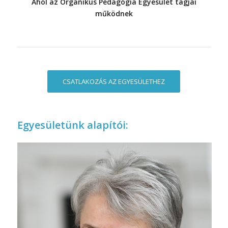
Ahol az Organikus Pedagógia Egyesület tagjai
működnek
CSATLAKOZÁS AZ EGYESÜLETHEZ
Egyesületünk alapítói: