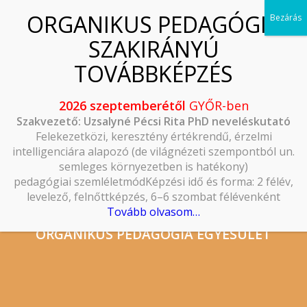
2026 szeptemberétől
GYŐR-ben
Szakvezető: Uzsalyné Pécsi Rita PhD neveléskutató
Felekezetközi, keresztény értékrendű, érzelmi
intelligenciára alapozó (de világnézeti szempontból un.
semleges környezetben is hatékony)
pedagógiai szemléletmódKépzési idő és forma: 2 félév,
levelező, felnőttképzés, 6–6 szombat félévenként
Tovább olvasom…
ORGANIKUS PEDAGÓGIA EGYESÜLET