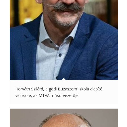
Horváth Szilárd, a gödi Búzaszem Iskola alapító
vezetője, az MTVA műsorvezetője