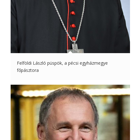
Felföldi László püspök, a pécsi egyházmegye
főpásztora