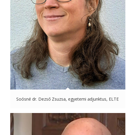
Soósné dr. Dezső Zsuzsa, egyetemi adjunktus, ELTE