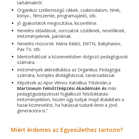
tartalmakról.
Organikus szellemiségű cikkek, szakirodalom, hírek,
könyv-, filmszemle, programajánló, stb.
Jó gyakorlatok megosztása, kicserélése.
Nevelési előadások, sorozatok szülőknek, nevelőknek,
intézményeknek, pároknak.
Nevelési műsorok: Mária Rádió, EWTN, Babyhavior,
Pax TV, stb.
Mentorhálózat a köznevelésben dolgozó pedagógusok
számára.
Intézmények akkreditálása az Organikus Pedagógia
számára, komplex átvilágításssal, tanácsadással.
Képzések az Apor Vilmos Katolikus Főiskolán,a
Martineum Felnőttképzési Akadémián és
más
pedagógusképzéssel foglalkozó felsőoktatási
intézményekben, hiszen úgy tudjuk majd átalakítani a
hazai köznevelést, ha hatással tudunk lenni a jövő
generációra is.”
Miért érdemes az Egyesülethez tartozni?