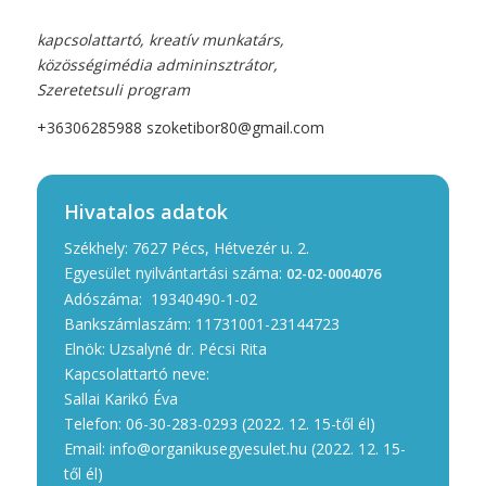
kapcsolattartó, kreatív munkatárs,
közösségimédia admininsztrátor,
Szeretetsuli program
+36306285988
szoketibor80@gmail.com
Hivatalos adatok
Székhely: 7627 Pécs, Hétvezér u. 2.
Egyesület nyilvántartási száma:
02-02-0004076
Adószáma: 19340490-1-02
Bankszámlaszám: 11731001-23144723
Elnök: Uzsalyné dr. Pécsi Rita
Kapcsolattartó neve:
Sallai Karikó Éva
Telefon: 06-30-283-0293 (2022. 12. 15-től él)
Email:
info@organikusegyesulet.hu
(2022. 12. 15-
től él)