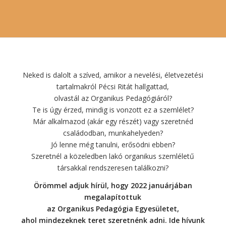
Neked is dalolt a szíved, amikor a nevelési, életvezetési
tartalmakról Pécsi Ritát hallgattad,
olvastál az Organikus Pedagógiáról?
Te is úgy érzed, mindig is vonzott ez a szemlélet?
Már alkalmazod (akár egy részét) vagy szeretnéd
családodban, munkahelyeden?
Jó lenne még tanulni, erősödni ebben?
Szeretnél a közeledben lakó organikus szemléletű
társakkal rendszeresen találkozni?
Örömmel adjuk hírül, hogy 2022 januárjában
megalapítottuk
az Organikus Pedagógia Egyesületet,
ahol mindezeknek teret szeretnénk adni. Ide hívunk