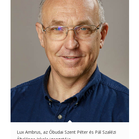
Lux Ambrus, az Óbudai Szent Péter és Pál Szalézi