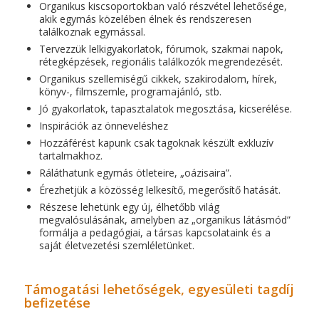
Organikus kiscsoportokban való részvétel lehetősége,
akik egymás közelében élnek és rendszeresen
találkoznak egymással.
Tervezzük lelkigyakorlatok, fórumok, szakmai napok,
rétegképzések, regionális találkozók megrendezését.
Organikus szellemiségű cikkek, szakirodalom, hírek,
könyv-, filmszemle, programajánló, stb.
Jó gyakorlatok, tapasztalatok megosztása, kicserélése.
Inspirációk az önneveléshez
Hozzáférést kapunk csak tagoknak készült exkluzív
tartalmakhoz.
Ráláthatunk egymás ötleteire, „oázisaira”.
Érezhetjük a közösség lelkesítő, megerősítő hatását.
Részese lehetünk egy új, élhetőbb világ
megvalósulásának, amelyben az „organikus látásmód”
formálja a pedagógiai, a társas kapcsolataink és a
saját életvezetési szemléletünket.
Támogatási lehetőségek, egyesületi tagdíj
befizetése