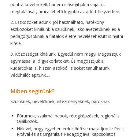
pontra követni kell, hanem elősegítjük a saját út
megtalálását, ami a lehető legjobb az adott helyzetben.
2. Eszközöket adunk. Jól használható, hatékony
eszközöket kínálunk a szülőknek, iskolavezetőknek és a
pedagógusoknak a fiatalok életre neveléséhez.itt is nyitni
kifelé.
3. Közösséget kínálunk. Egyedül nem megy! Megosztjuk
egymással a jó gyakorlatokat. És megosztjuk a
kudarcokat is, hiszen azokból is sokat tanulhatunk.
Védőhálót építünk….
Miben segítünk?
Szülőknek, nevelőknek, intézményeknek, pároknak
Fórumok, szakmai napok, rétegképzések, regionális
találkozók.
Hírlevél, hogy egyetlen érdeklődő se maradjon le Pécsi
Ritával és az Organikus Pedagógiával kapcsolatos