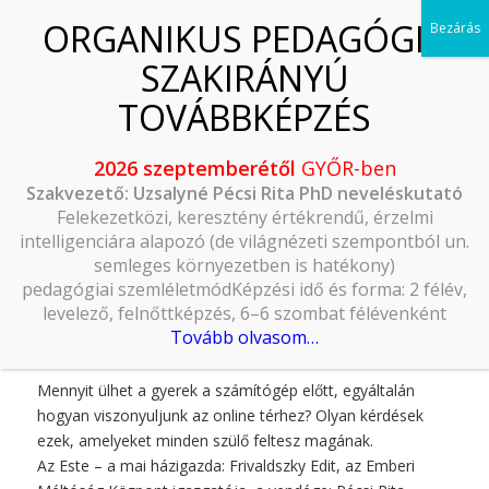
2026 szeptemberétől
GYŐR-ben
Szakvezető: Uzsalyné Pécsi Rita PhD neveléskutató
Felekezetközi, keresztény értékrendű, érzelmi
intelligenciára alapozó (de világnézeti szempontból un.
semleges környezetben is hatékony)
pedagógiai szemléletmódKépzési idő és forma: 2 félév,
levelező, felnőttképzés, 6–6 szombat félévenként
Tovább olvasom…
2023.07.26.
Mennyit ülhet a gyerek a számítógép előtt, egyáltalán
hogyan viszonyuljunk az online térhez? Olyan kérdések
ezek, amelyeket minden szülő feltesz magának.
Az Este – a mai házigazda: Frivaldszky Edit, az Emberi