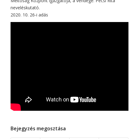
Méltóság Központ igazgatója, a vendége: Pécsi Rita
neveléskutató.
2020. 10. 26-i adás
Bejegyzés megosztása