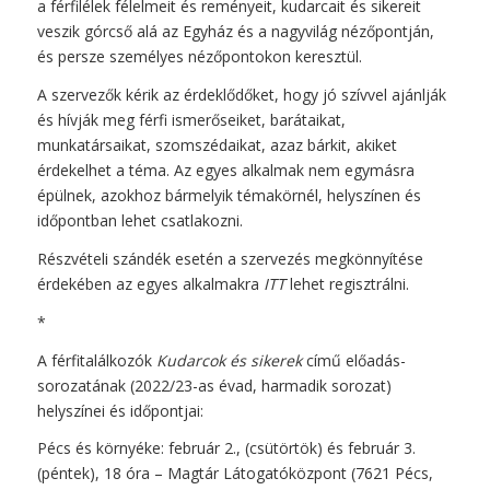
a férfilélek félelmeit és reményeit, kudarcait és sikereit
veszik górcső alá az Egyház és a nagyvilág nézőpontján,
és persze személyes nézőpontokon keresztül.
A szervezők kérik az érdeklődőket, hogy jó szívvel ajánlják
és hívják meg férfi ismerőseiket, barátaikat,
munkatársaikat, szomszédaikat, azaz bárkit, akiket
érdekelhet a téma. Az egyes alkalmak nem egymásra
épülnek, azokhoz bármelyik témakörnél, helyszínen és
időpontban lehet csatlakozni.
Részvételi szándék esetén a szervezés megkönnyítése
érdekében az egyes alkalmakra
ITT
lehet regisztrálni.
*
A férfitalálkozók
Kudarcok és sikerek
című előadás-
sorozatának (2022/23-as évad, harmadik sorozat)
helyszínei és időpontjai:
Pécs és környéke: február 2., (csütörtök) és február 3.
(péntek), 18 óra – Magtár Látogatóközpont (7621 Pécs,