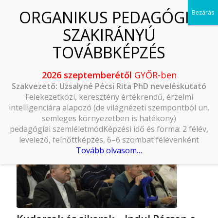
2026 szeptemberétől
GYŐR-ben
Szakvezető: Uzsalyné Pécsi Rita PhD neveléskutató
Felekezetközi, keresztény értékrendű, érzelmi
intelligenciára alapozó (de világnézeti szempontból un.
semleges környezetben is hatékony)
pedagógiai szemléletmódKépzési idő és forma: 2 félév,
levelező, felnőttképzés, 6–6 szombat félévenként
Tovább olvasom…