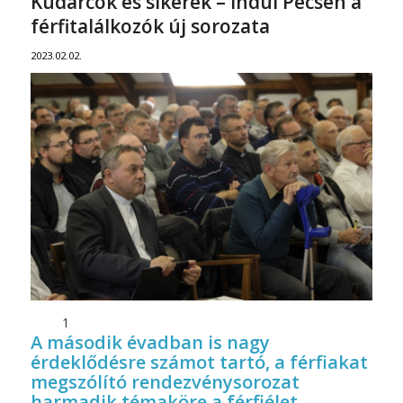
Kudarcok és sikerek – Indul Pécsen a
férfitalálkozók új sorozata
2023.02.02.
1
A második évadban is nagy
érdeklődésre számot tartó, a férfiakat
megszólító rendezvénysorozat
harmadik témaköre a férfiélet