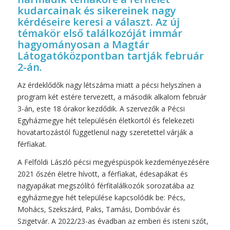
kudarcainak és sikereinek nagy
kérdéseire keresi a választ. Az új
témakör első találkozóját immár
hagyományosan a Magtár
Látogatóközpontban tartják február
2-án.
Az érdeklődők nagy létszáma miatt a pécsi helyszínen a
program két estére tervezett, a második alkalom február
3-án, este 18 órakor kezdődik. A szervezők a Pécsi
Egyházmegye hét településén életkortól és felekezeti
hovatartozástól függetlenül nagy szeretettel várják a
férfiakat.
A Felföldi László pécsi megyéspüspök kezdeményezésére
2021 őszén életre hívott, a férfiakat, édesapákat és
nagyapákat megszólító férfitalálkozók sorozatába az
egyházmegye hét települése kapcsolódik be: Pécs,
Mohács, Szekszárd, Paks, Tamási, Dombóvár és
Szigetvár. A 2022/23-as évadban az emberi és isteni szót,