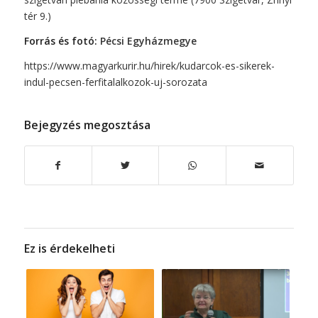
tér 9.)
Forrás és fotó:
Pécsi Egyházmegye
https://www.magyarkurir.hu/hirek/kudarcok-es-sikerek-
indul-pecsen-ferfitalalkozok-uj-sorozata
Bejegyzés megosztása
Ez is érdekelheti