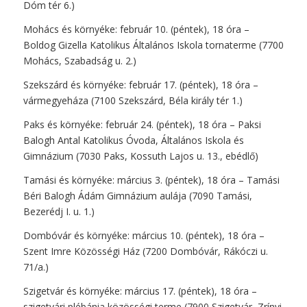
Dóm tér 6.)
Mohács és környéke: február 10. (péntek), 18 óra –
Boldog Gizella Katolikus Általános Iskola tornaterme (7700
Mohács, Szabadság u. 2.)
Szekszárd és környéke: február 17. (péntek), 18 óra –
vármegyeháza (7100 Szekszárd, Béla király tér 1.)
Paks és környéke: február 24. (péntek), 18 óra – Paksi
Balogh Antal Katolikus Óvoda, Általános Iskola és
Gimnázium (7030 Paks, Kossuth Lajos u. 13., ebédlő)
Tamási és környéke: március 3. (péntek), 18 óra – Tamási
Béri Balogh Ádám Gimnázium aulája (7090 Tamási,
Bezerédj I. u. 1.)
Dombóvár és környéke: március 10. (péntek), 18 óra –
Szent Imre Közösségi Ház (7200 Dombóvár, Rákóczi u.
71/a.)
Szigetvár és környéke: március 17. (péntek), 18 óra –
szigetvári plébánia közösségi terme (7900 Szigetvár, Zrínyi