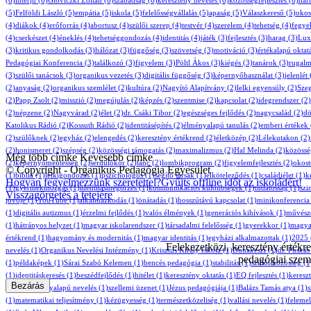
(6)
interjú
(6)
Gloviczki Zoltán
(6)
szabadság
(6)
keresztény nevelés
(6)
közösségfejlesztés
(6)
har
(5)
Felföldi László
(5)
empátia
(5)
iskola
(5)
felelősségvállalás
(5)
apaság
(5)
Válaszkereső
(5)
okos
(4)
diákok
(4)
erőforrás
(4)
abortusz
(4)
szülői szerep
(4)
testvér
(4)
szerelem
(4)
tehetség
(4)
fegye
(4)
cserkészet
(4)
éneklés
(4)
tehetséggondozás
(4)
identitás
(4)
játék
(3)
fejlesztés
(3)
harag
(3)
Lux
(3)
kritikus gondolkodás
(3)
hálózat
(3)
függőség
(3)
szövetség
(3)
motiváció
(3)
értékalapú oktat
Pedagógiai Konferencia
(3)
találkozó
(3)
figyelem
(3)
Pöltl Ákos
(3)
kiégés
(3)
tanárok
(3)
rugalm
(3)
szülői tanácsok
(3)
organikus vezetés
(3)
digitális függőség
(3)
képernyőhasználat
(3)
jelenlét
(2)
anyaság
(2)
organikus szemlélet
(2)
kultúra
(2)
Nagyító Alapítvány
(2)
lelki egyensúly
(2)
Sze
(2)
Papp Zsolt
(2)
misszió
(2)
megújulás
(2)
képzés
(2)
szentmise
(2)
kapcsolat
(2)
idegrendszer
(2)
(2)
népzene
(2)
Nagyvárad
(2)
élet
(2)
dr. Csáki Tibor
(2)
egészséges fejlődés
(2)
nagycsalád
(2)
dö
Katolikus Rádió
(2)
Kossuth Rádió
(2)
identitásépítés
(2)
élményalapú tanulás
(2)
emberi értékek
(2)
szülőknek
(2)
egyház
(2)
elengedés
(2)
keresztény értékrend
(2)
életközép
(2)
Lélekutakon
(2)
(2)
honismeret
(2)
szépség
(2)
közösségi támogatás
(2)
maximalizmus
(2)
Hal Melinda
(2)
közössé
Még több címke
Kevesebb címke
(2)
képernyőmentesség
(2)
serdülőkor
(2)
tánc
(2)
lombikprogram
(2)
figyelemfejlesztés
(2)
okost
© Copyright - Organikus Pedagógia Egyesület
(1)
biblia
(1)
lelkigondozás
(1)
pszichológus
(1)
segítő társak
(1)
elköteleződés
(1)
családiélet
(1)
k
Hogyan fegyelmezzünk szeretettel?
Gyűjts offline időt az iskoládért!
(1)
gyermekmozgás
(1)
identitásmegőrzés
(1)
kommunikációs különbségek
(1)
tudatosság
(1)
szi
Visszagörgetés a tetejére
jövője
(1)
YouTube
(1)
alkalmazkodás
(1)
önátadás
(1)
hosszútávú kapcsolat
(1)
minikonferencia
(1)
digitális autizmus
(1)
érzelmi fejlődés
(1)
valós élmények
(1)
generációs kihívások
(1)
művésze
(1)
hátrányos helyzet
(1)
magyar iskolarendszer
(1)
társadalmi felelősség
(1)
gyerekkor
(1)
magya
értékrend
(1)
hagyomány és modernitás
(1)
magyar identitás
(1)
egyházi alkalmazottak
(1)
2025
Felekezetközi, keresztény értékr
nevelés
(1)
Organikus Nevelési Intézmény
(1)
Krisztus Király Iskola
(1)
Dunakeszi
(1)
dr. Puskás
pedagógiai szeml
(1)
példaképek
(1)
Sárai Szabó Kelemen
(1)
bencés pedagógia
(1)
stabilitás
(1)
szülői közösség
(1
(1)
identitáskeresés
(1)
beszédfejlődés
(1)
hitélet
(1)
keresztény oktatás
(1)
EQ fejlesztés
(1)
keresz
Bezárás
(1)
hagyományalapú nevelés
(1)
szellemi üzenet
(1)
Jézus pedagógiája
(1)
Balázs Tamás atya
(1)
s
(1)
matematikai teljesítmény
(1)
kézügyesség
(1)
természetközeliség
(1)
vallási nevelés
(1)
felemel