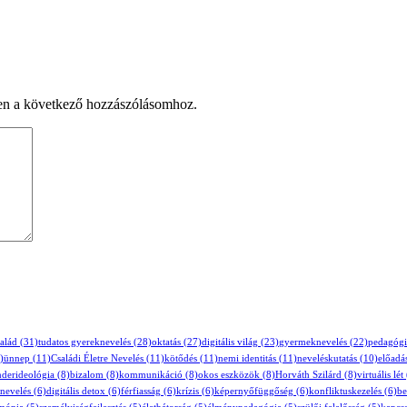
en a következő hozzászólásomhoz.
salád
(31)
tudatos gyereknevelés
(28)
oktatás
(27)
digitális világ
(23)
gyermeknevelés
(22)
pedagógi
)
ünnep
(11)
Családi Életre Nevelés
(11)
kötődés
(11)
nemi identitás
(11)
neveléskutatás
(10)
előadá
derideológia
(8)
bizalom
(8)
kommunikáció
(8)
okos eszközök
(8)
Horváth Szilárd
(8)
virtuális lét
 nevelés
(6)
digitális detox
(6)
férfiasság
(6)
krízis
(6)
képernyőfüggőség
(6)
konfliktuskezelés
(6)
be