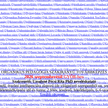
mónia
(5)
személyiségfejlesztés
(5)
életbátorság
(5)
élménypedagógia
(5)
szülői felelősség
(5)
kapcs
eszközök
(5)
személyiségfejlődés
(4)
kamaszkor
(4)
kapcsolatok
(4)
értékalapú nevelés
(4)
emberi 
lmezés
(4)
kreativitás
(4)
személyes eszmény
(4)
vezetés
(4)
hivatás
(4)
kritika
(4)
Apor Vilmos katol
 Ambrus
(3)
időskor
(3)
Nyíregyháza
(3)
nehézség
(3)
hitoktatás
(3)
felsőoktatás
(3)
iskolaalapítás
(3
ás
(3)
Organikus Pedagógia Egyesület
(3)
dr. Gloviczki Zoltán
(3)
tanulás
(3)
Zarándok YouTube-cs
asság
(3)
köznevelés
(3)
példamutatás
(3)
Búzaszem
(3)
közösségi összefogás
(3)
Göd
(3)
videó
(3)
(3)
Apáczai Csere János
(2)
pályázat
(2)
advent
(2)
szenvedés
(2)
magyar kultúra
(2)
fiatalok
(2)
Aga
ged
(2)
határok
(2)
identitásválság
(2)
digitális böjt
(2)
Rétvári Bence
(2)
biztonság
(2)
pedagógiai sz
organikus oázis
(2)
szabad játék
(2)
Eldobogó Lovarda
(2)
lelkiismeret
(2)
vakáció
(2)
értékelés
(2)
ntés
(2)
pedagógusok
(2)
oktatási reform
(2)
engedelmesség
(2)
tükörképzés
(2)
felzárkóztatás
(2)
p
(2)
önfejlesztés
(2)
hiteles jelenlét
(2)
egészséges életmód
(2)
zarándoklat
(2)
katolikus nevelés
(2)
Lé
minták
(2)
igazság
(2)
Navratil Andrea
(2)
szakmai találkozó
(2)
mentorprogram
(2)
analóg novem
gi élmény
(2)
offline idő
(2)
Szent István Intézet
(2)
elég jó szülő
(2)
női szerepek
(2)
családi harm
elefon-függőség
(2)
okoseszköz használat
(2)
Népművészet
(2)
feltöltődés
(2)
alternatív iskola
(2)
k
eresztényértékek
(1)
társaslény
(1)
férfi-nőiszerepek
(1)
anya szerep
(1)
apa szerep
(1)
családi együ
ngliség
(1)
értékek
(1)
gyermekközpontú nevelés
(1)
identitásfejlesztés
(1)
Győr
(1)
mesemondás
(1
(1)
iskolai élet
(1)
építő kritika
(1)
keresztény vállalkozók
(1)
Keresztény Vállalkozói Konferencia
ORGANIKUS PEDAGÓGIA SZAKIRÁNYÚ TOVÁBBKÉPZÉS
t az oktatásban
(1)
természetszeretet
(1)
Gránit Oroszlán díj
(1)
katolikus iskolák
(1)
család szerepe
2026 szeptemberétől
GYŐR-ben
r értékek
(1)
Szentlélek
(1)
új utak az oktatásban
(1)
pedagógiai megújulás
(1)
Vác
(1)
konferencia
Szakvezető: Uzsalyné Pécsi Rita PhD neveléskutató
(1)
óvodások
(1)
mesélés
(1)
kreatív játék
(1)
természetes tapasztalatok
(1)
Jézus tanítása
(1)
óvodai 
endű, érzelmi intelligenciára alapozó (de világnézeti szempontból un. s
 Balázs
(1)
hiteles nevelés
(1)
közös ünneplés
(1)
keresztény emberkép
(1)
idő méltósága
(1)
Apor V
életmódKépzési idő és forma: 2 félév, levelező, felnőttképzés, 6–6 sz
)
diákélmények
(1)
hitre nevelés
(1)
spiritualitás
(1)
Országház
(1)
digitális gyermekvédelem
(1)
dop
Tovább olvasom…
ténység
(1)
Magyarország
(1)
tudatos médiahasználat
(1)
Stressz
(1)
Versenyképesség
(1)
szülői tájé
zeretetalapú nevelés
(1)
személyesség
(1)
lehajlás művészete
(1)
értékorientált nevelés
(1)
szakrális
és
(1)
irgalmasság
(1)
élő pedagógia
(1)
gyerekek fejlődése
(1)
nevelési válaszok
(1)
Pongrácz Attil