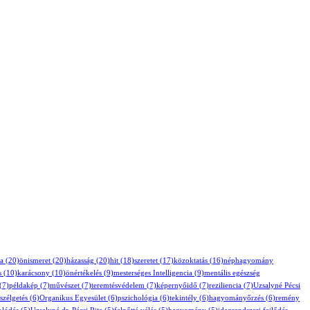
a
(20)
önismeret
(20)
házasság
(20)
hit
(18)
szeretet
(17)
közoktatás
(16)
néphagyomány
s
(10)
karácsony
(10)
önértékelés
(9)
mesterséges Intelligencia
(9)
mentális egészség
(7)
példakép
(7)
művészet
(7)
teremtésvédelem
(7)
képernyőidő
(7)
reziliencia
(7)
Uzsalyné Pécsi
szélgetés
(6)
Organikus Egyesület
(6)
pszichológia
(6)
tekintély
(6)
hagyományőrzés
(6)
remény