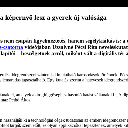
 a képernyő lesz a gyerek új valósága
s nem csupán figyelmeztetés, hanem segélykiáltás is: a d
-csatorna
videójában Uzsalyné Pécsi Rita neveléskutató
lapítói – beszélgetnek arról, miként vált a digitális té
és: idegrendszeri szinten is kimutatható károsodások történnek. Pécsi 
 lemaradás tapasztalható. Egy kutatás szerint a hatévesek idegrendszeri
ítanak el, amelyek a drogfüggőséghez hasonló hatást váltanak ki. „A dig
almaz Pethő Ákos.
n használják ki a technológiai cégek tudatosan az emberi idegrendszer
ofitot tartják szem előtt, és olyan applikációkat fejlesztenek, amelyek