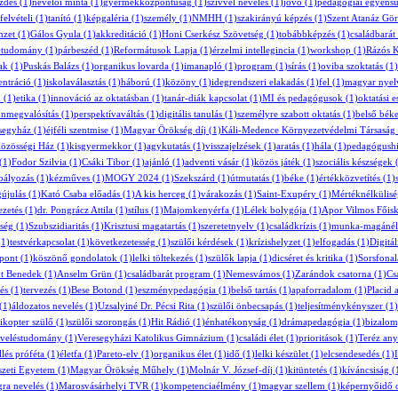
zdés
(1)
nevelői minta
(1)
gyermekközpontúság
(1)
szívvel nevelés
(1)
jövő
(1)
pedagógiai egyensú
felvételi
(1)
tanító
(1)
képgaléria
(1)
személy
(1)
NMHH
(1)
szakirányú képzés
(1)
Szent Atanáz Gör
mzet
(1)
Gálos Gyula
(1)
akkreditáció
(1)
Honi Cserkész Szövetség
(1)
tobábbképzés
(1)
családbarát
)
tudomány
(1)
párbeszéd
(1)
Reformátusok Lapja
(1)
érzelmi intellegincia
(1)
workshop
(1)
Rázós 
ak
(1)
Puskás Balázs
(1)
organikus lovarda
(1)
imanapló
(1)
program
(1)
sírás
(1)
oviba szoktatás
(1)
ntráció
(1)
iskolaválasztás
(1)
háború
(1)
közöny
(1)
idegrendszeri elakadás
(1)
fel
(1)
magyar nyel
m
(1)
etika
(1)
innováció az oktatásban
(1)
tanár-diák kapcsolat
(1)
MI és pedagógusok
(1)
oktatási 
önmegvalósítás
(1)
perspektívaváltás
(1)
digitális tanulás
(1)
személyre szabott oktatás
(1)
belső bék
esegyház
(1)
éjféli szentmise
(1)
Magyar Örökség díj
(1)
Káli-Medence Környezetvédelmi Társaság
özösségi Ház
(1)
kisgyermekkor
(1)
agykutatás
(1)
visszajelzések
(1)
aratás
(1)
hála
(1)
pedagógush
(1)
Fodor Szilvia
(1)
Csáki Tibor
(1)
ajánló
(1)
adventi vásár
(1)
közös játék
(1)
szociális készségek
(
abályozás
(1)
kézműves
(1)
MOGY 2024
(1)
Szekszárd
(1)
útmutatás
(1)
béke
(1)
értékközvetítés
(1)
gújulás
(1)
Kató Csaba előadás
(1)
A kis herceg
(1)
várakozás
(1)
Saint-Exupéry
(1)
Mértéknélkülisé
zetés
(1)
dr. Pongrácz Attila
(1)
stílus
(1)
Majomkenyérfa
(1)
Lélek bolygója
(1)
Apor Vilmos Főisk
sség
(1)
Szubszidiaritás
(1)
Krisztusi magatartás
(1)
szeretetnyelv
(1)
családkrízis
(1)
munka-magánéle
1)
testvérkapcsolat
(1)
következetesség
(1)
szülői kérdések
(1)
krízishelyzet
(1)
elfogadás
(1)
Digitál
zpont
(1)
köszönő gondolatok
(1)
lelki töltekezés
(1)
szülők lapja
(1)
dicséret és kritika
(1)
Sorsfonal
t Benedek
(1)
Anselm Grün
(1)
családbarát program
(1)
Nemesvámos
(1)
Zarándok csatorna
(1)
Cs
tés
(1)
tervezés
(1)
Bese Botond
(1)
eszménypedagógia
(1)
belső tartás
(1)
apaforradalom
(1)
Placid 
(1)
áldozatos nevelés
(1)
Uzsalyiné Dr. Pécsi Rita
(1)
szülői önbecsapás
(1)
teljesítménykényszer
(1)
ikopter szülő
(1)
szülői szorongás
(1)
Hit Rádió
(1)
énhatékonyság
(1)
drámapedagógia
(1)
bizalo
veléstudomány
(1)
Veresegyházi Katolikus Gimnázium
(1)
családi élet
(1)
prioritások
(1)
Teréz any
llés próféta
(1)
életfa
(1)
Pareto-elv
(1)
organikus élet
(1)
idő
(1)
lelki készület
(1)
elcsendesedés
(1)
zeti Egyetem
(1)
Magyar Örökség Műhely
(1)
Molnár V. József-díj
(1)
kitüntetés
(1)
kíváncsiság
(
gra nevelés
(1)
Marosvásárhelyi TVR
(1)
kompetenciaélmény
(1)
magyar szellem
(1)
képernyőidő 