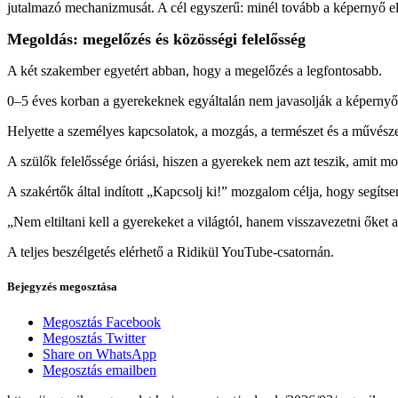
jutalmazó mechanizmusát. A cél egyszerű: minél tovább a képernyő előt
Megoldás: megelőzés és közösségi felelősség
A két szakember egyetért abban, hogy a megelőzés a legfontosabb.
0–5 éves korban a gyerekeknek egyáltalán nem javasolják a képernyőh
Helyette a személyes kapcsolatok, a mozgás, a természet és a művészet
A szülők felelőssége óriási, hiszen a gyerekek nem azt teszik, amit 
A szakértők által indított „Kapcsolj ki!” mozgalom célja, hogy segítse
„Nem eltiltani kell a gyerekeket a világtól, hanem visszavezetni őket 
A teljes beszélgetés elérhető a Ridikül YouTube-csatornán.
Bejegyzés megosztása
Megosztás Facebook
Megosztás Twitter
Share on WhatsApp
Megosztás emailben