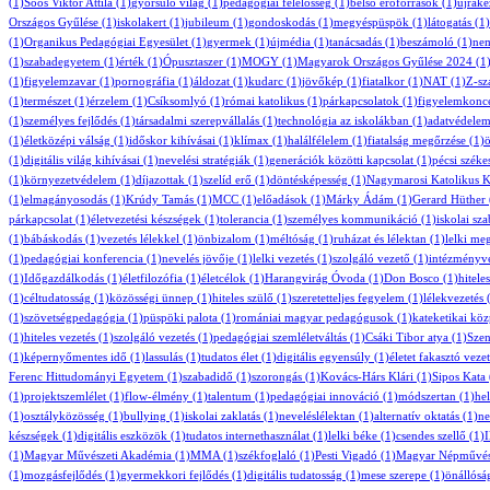
(1)
Soós Viktor Attila
(1)
gyorsuló világ
(1)
pedagógiai felelősség
(1)
belső erőforrások
(1)
újrake
Országos Gyűlése
(1)
iskolakert
(1)
jubileum
(1)
gondoskodás
(1)
megyéspüspök
(1)
látogatás
(1)
(1)
Organikus Pedagógiai Egyesület
(1)
gyermek
(1)
újmédia
(1)
tanácsadás
(1)
beszámoló
(1)
ne
(1)
szabadegyetem
(1)
érték
(1)
Ópusztaszer
(1)
MOGY
(1)
Magyarok Országos Gyűlése 2024
(1
(1)
figyelemzavar
(1)
pornográfia
(1)
áldozat
(1)
kudarc
(1)
jövőkép
(1)
fiatalkor
(1)
NAT
(1)
Z-sz
(1)
természet
(1)
érzelem
(1)
Csíksomlyó
(1)
római katolikus
(1)
párkapcsolatok
(1)
figyelemkonce
(1)
személyes fejlődés
(1)
társadalmi szerepvállalás
(1)
technológia az iskolákban
(1)
adatvédele
(1)
életközépi válság
(1)
időskor kihívásai
(1)
klímax
(1)
halálfélelem
(1)
fiatalság megőrzése
(1)
(1)
digitális világ kihívásai
(1)
nevelési stratégiák
(1)
generációk közötti kapcsolat
(1)
pécsi szék
(1)
környezetvédelem
(1)
díjazottak
(1)
szelíd erő
(1)
döntésképesség
(1)
Nagymarosi Katolikus K
(1)
elmagányosodás
(1)
Krúdy Tamás
(1)
MCC
(1)
előadások
(1)
Márky Ádám
(1)
Gerard Hüther
párkapcsolat
(1)
életvezetési készségek
(1)
tolerancia
(1)
személyes kommunikáció
(1)
iskolai sz
(1)
bábáskodás
(1)
vezetés lélekkel
(1)
önbizalom
(1)
méltóság
(1)
ruházat és lélektan
(1)
lelki me
(1)
pedagógiai konferencia
(1)
nevelés jövője
(1)
lelki vezetés
(1)
szolgáló vezető
(1)
intézményve
(1)
Időgazdálkodás
(1)
életfilozófia
(1)
életcélok
(1)
Harangvirág Óvoda
(1)
Don Bosco
(1)
hitele
(1)
céltudatosság
(1)
közösségi ünnep
(1)
hiteles szülő
(1)
szeretetteljes fegyelem
(1)
lélekvezetés
(
(1)
szövetségpedagógia
(1)
püspöki palota
(1)
romániai magyar pedagógusok
(1)
kateketikai kö
(1)
hiteles vezetés
(1)
szolgáló vezetés
(1)
pedagógiai szemléletváltás
(1)
Csáki Tibor atya
(1)
Szen
(1)
képernyőmentes idő
(1)
lassulás
(1)
tudatos élet
(1)
digitális egyensúly
(1)
életet fakasztó veze
Ferenc Hittudományi Egyetem
(1)
szabadidő
(1)
szorongás
(1)
Kovács-Hárs Klári
(1)
Sipos Kata
(1)
projektszemlélet
(1)
flow-élmény
(1)
talentum
(1)
pedagógiai innováció
(1)
módszertan
(1)
hel
(1)
osztályközösség
(1)
bullying
(1)
iskolai zaklatás
(1)
neveléslélektan
(1)
alternatív oktatás
(1)
ne
készségek
(1)
digitális eszközök
(1)
tudatos internethasználat
(1)
lelki béke
(1)
csendes szellő
(1)
I
(1)
Magyar Művészeti Akadémia
(1)
MMA
(1)
székfoglaló
(1)
Pesti Vigadó
(1)
Magyar Népművés
(1)
mozgásfejlődés
(1)
gyermekkori fejlődés
(1)
digitális tudatosság
(1)
mese szerepe
(1)
önállósá