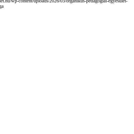
ulet.hu/wp-content/uploads/2026/03/organikus-pedagogiai-egyesulet-
ga