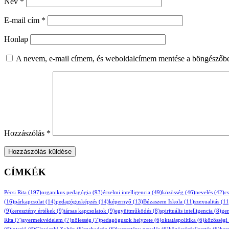
Név
*
E-mail cím
*
Honlap
A nevem, e-mail címem, és weboldalcímem mentése a böngészőb
Hozzászólás
*
CÍMKÉK
Pécsi Rita
(197)
organikus pedagógia
(93)
érzelmi intelligencia
(49)
közösség
(46)
nevelés
(42)
c
(16)
párkapcsolat
(14)
pedagógusképzés
(14)
képernyő
(13)
Búzaszem Iskola
(11)
szexualitás
(11
(9)
keresztény értékek
(9)
társas kapcsolatok
(9)
együttműködés
(8)
spirituális intelligencia
(8)
gen
Rita
(7)
gyermekvédelem
(7)
nőiesség
(7)
pedagógusok helyzete
(6)
oktatáspolitika
(6)
közösségi