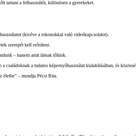
t tartani a felhasználót, különösen a gyerekeket.
asználatot (kivéve a rokonokkal való videókapcsolatot).
ek szerepét kell erősíteni.
mondunk – hanem amit látnak tőlünk.
n a családoknak a tudatos képernyőhasználat kialakításában, és közösségi
az életbe” – mondja Pécsi Rita.