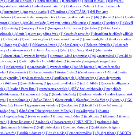
ly
(1)
fiatalok kihívásai
(1)
belső stabilitás
(1)
életszentség
(1)
szülői minták
(1)
Magyarok
ögkatolikus Főiskola
(1)
jelentkezési határidő
(1)
Gloviczki Zolátn
(1)
Josef Kentenich
(1)
intézmény
(1)
magyar oktatás
(1)
TV-műsor
(1)
KATTÁRS
(1)
Pál Feri atya
Kérdések
(1)
korszerű alapkompetenciák
(1)
demográfiai változás
(1)
díj
(1)
halál
(1)
derű
(1)
válás
sport
(1)
siker
(1)
családi örökség
(1)
vágyteljesítés késleltetése
(1)
erotika
(1)
segítség
(1)
oklevél
v
(1)
tisztaság
(1)
magány
(1)
em
(1)
betegség
(1)
ősbizalom
(1)
terhelés
(1)
Viktor Csaba
eszközök
(1)
életút
(1)
aktív nyugdíjas évek
(1)
oktatás és nevelés
(1)
társadalmi felelősségvállalás
e
(1)
világbéke
(1)
katolikus egyház
(1)
karácsonyi üzenet
(1)
zenei szolgálat
(1)
értékek átadása
(1)
Somogyi Győző
(1)
Makovecz Imre
(1)
Agócs Gergely
(1)
Balaton-felvidék
(1)
elismerés
iány
(1)
hatékonyság
(1)
Erhardt Ágoston
(1)
dac
(1)
Sz.Nagy Mari
(1)
depresszió
1)
okostelefon
(1)
vezetői képzés
(1)
kommunikáció fejlesztése
(1)
pályaorientáció
(1)
család és
szívkitágítás
(1)
lelki fejlődés
(1)
mobiltilalom
(1)
szenvedélybetegségek megelőzése
g
(1)
önkifejezés
(1)
önazonosság
(1)
vezetői stílus
(1)
tanítói hivatás
(1)
jellemformálás
ola
(1)
életevezetés
(1)
Sikeres vezetés
(1)
Autonómia
(1)
Zenei anyanyelv
(1)
Mintakövetés
t egyensúly
(1)
apátlan társadalom
(1)
szülőszerepek
(1)
férfiszerep
(1)
apai depresszió
is kábítószer
(1)
mértékletesség
(1)
pygmalion-effektus
(1)
szülői hibák
(1)
társas intelligencia
ak
(1)
Uzsaliné Pécsi Rita
(1)
természetes nevelés
(1)
RÉV Székesfehérvár
(1)
megelőzés
aládbiztonság
(1)
Tudatos szülőség
(1)
iskolai közösség
(1)
tudatos jelenlét
(1)
valós kapcsolatok
atya
(1)
örömolimpia
(1)
Szőke Tibor
(1)
Szeretetsuli
(1)
Szörényi Imola Virág
(1)
viszály
(1)
Gál
Szemünk Fénye
(1)
gyermekkor védelme
(1)
léleképítés
(1)
kiscsikók
(1)
bevéső tréning
mpedagógia
(1)
Minősített Tehetséggondozó Műhely
(1)
csikóképzés
(1)
lótartás
a
(1)
egyszerűség
(1)
vetés és aratás
(1)
ünnepi készülődés
(1)
találkozás
(1)
dicséret
(1)
érzelmi
Isten
(1)
Jézus Krisztus
(1)
Zarándok
(1)
hazaszeretet
(1)
NKE NITK
(1)
szakmai ajánló
1)
jutalmazás és büntetés
(1)
fejlődéslélektan
(1)
nemzeti öntudat
(1)
szükséglet és igény
csökkentés
(1)
szülői tudatosság
(1)
hit és tudás
(1)
emberformálás
(1)
ifjúsági tábor
(1)
ÁGOTA