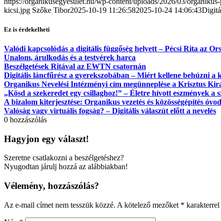
https://organikusegyesulet.hu/wp-content/uploads/2026/03/organikus-
kicsi.jpg
Szőke Tibor
2025-10-19 11:26:58
2025-10-24 14:06:43
Digitá
Ez is érdekelheti
Valódi kapcsolódás a digitális függőség helyett – Pécsi Rita az O
Unalom, árulkodás és a testvérek harca
Beszélgetések Ritával az EWTN csatornán
Digitális láncfűrész a gyerekszobában – Miért kellene behúzni a 
Organikus Nevelési Intézményi cím megünneplése a Krisztus Kirá
„Kösd a szekeredet egy csillaghoz!” – Életre hívott eszmények a
A bizalom kiterjesztése: Organikus vezetés és közösségépítés óvodá
Valóság vagy virtuális fogság? – Digitális válaszút előtt a nevelés
0
hozzászólás
Hagyjon egy választ!
Szeretne csatlakozni a beszélgetéshez?
Nyugodtan járulj hozzá az alábbiakban!
Vélemény, hozzászólás?
Az e-mail címet nem tesszük közzé.
A kötelező mezőket
*
karakterrel 