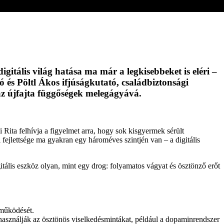
igitális világ hatása ma már a legkisebbeket is eléri –
 és Pöltl Ákos ifjúságkutató, családbiztonsági
r az újfajta függőségek melegágyává.
Rita felhívja a figyelmet arra, hogy sok kisgyermek sérült
 fejlettsége ma gyakran egy hároméves szintjén van – a digitális
itális eszköz olyan, mint egy drog: folyamatos vágyat és ösztönző erőt
 működését.
 kihasználják az ösztönös viselkedésmintákat, például a dopaminrendszer