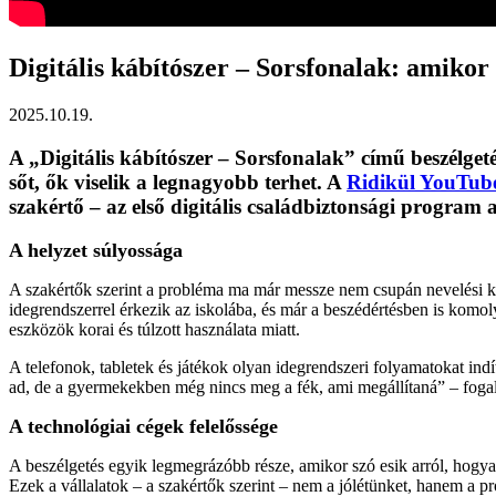
Digitális kábítószer – Sorsfonalak: amikor
2025.10.19.
A „Digitális kábítószer – Sorsfonalak” című beszélgeté
sőt, ők viselik a legnagyobb terhet. A
Ridikül YouTube
szakértő – az első digitális családbiztonsági program a
A helyzet súlyossága
A szakértők szerint a probléma ma már messze nem csupán nevelési kérd
idegrendszerrel érkezik az iskolába, és már a beszédértésben is komoly
eszközök korai és túlzott használata miatt.
A telefonok, tabletek és játékok olyan idegrendszeri folyamatokat ind
ad, de a gyermekekben még nincs meg a fék, ami megállítaná” – fog
A technológiai cégek felelőssége
A beszélgetés egyik legmegrázóbb része, amikor szó esik arról, hogya
Ezek a vállalatok – a szakértők szerint – nem a jólétünket, hanem a pr