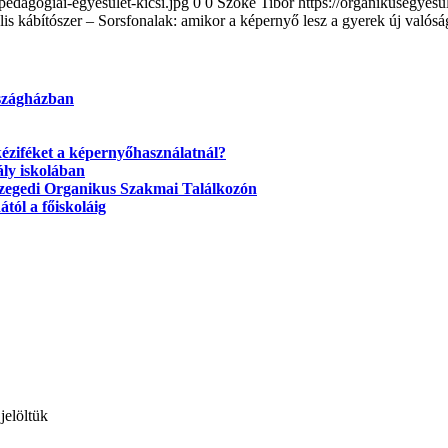
pedagogiai-egyesulet-kicsi.jpg
0
0
Szőke Tibor
https://organikusegyes
lis kábítószer – Sorsfonalak: amikor a képernyő lesz a gyerek új valósá
rszágházban
kéziféket a képernyőhasználatnál?
ly iskolában
 szegedi Organikus Szakmai Találkozón
tól a főiskoláig
jelöltük