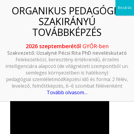
2026 szeptemberétől
GYŐR-ben
Szakvezető: Uzsalyné Pécsi Rita PhD neveléskutató
Felekezetközi, keresztény értékrendű, érzelmi
intelligenciára alapozó (de világnézeti szempontból un.
semleges környezetben is hatékony)
pedagógiai szemléletmódKépzési idő és forma: 2 félév,
levelező, felnőttképzés, 6–6 szombat félévenként
Tovább olvasom…