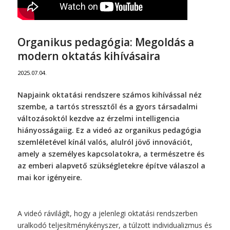
Organikus pedagógia: Megoldás a
modern oktatás kihívásaira
2025.07.04.
Napjaink oktatási rendszere számos kihívással néz
szembe, a tartós stressztől és a gyors társadalmi
változásoktól kezdve az érzelmi intelligencia
hiányosságaiig. Ez a videó az organikus pedagógia
szemléletével kínál valós, alulról jövő innovációt,
amely a személyes kapcsolatokra, a természetre és
az emberi alapvető szükségletekre építve válaszol a
mai kor igényeire.
A videó rávilágít, hogy a jelenlegi oktatási rendszerben
uralkodó teljesítménykényszer, a túlzott individualizmus és