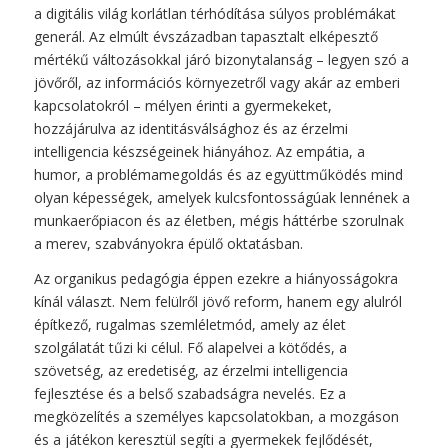
a digitális világ korlátlan térhódítása súlyos problémákat
generál. Az elmúlt évszázadban tapasztalt elképesztő
mértékű változásokkal járó bizonytalanság – legyen szó a
jövőről, az információs környezetről vagy akár az emberi
kapcsolatokról – mélyen érinti a gyermekeket,
hozzájárulva az identitásválsághoz és az érzelmi
intelligencia készségeinek hiányához. Az empátia, a
humor, a problémamegoldás és az együttműködés mind
olyan képességek, amelyek kulcsfontosságúak lennének a
munkaerőpiacon és az életben, mégis háttérbe szorulnak
a merev, szabványokra épülő oktatásban.
Az organikus pedagógia éppen ezekre a hiányosságokra
kínál választ. Nem felülről jövő reform, hanem egy alulról
építkező, rugalmas szemléletmód, amely az élet
szolgálatát tűzi ki célul. Fő alapelvei a kötődés, a
szövetség, az eredetiség, az érzelmi intelligencia
fejlesztése és a belső szabadságra nevelés. Ez a
megközelítés a személyes kapcsolatokban, a mozgáson
és a játékon keresztül segíti a gyermekek fejlődését,