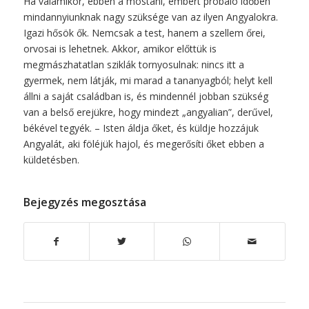
Ha valamikor, ebben a mostani, embert próbáló időben
mindannyiunknak nagy szüksége van az ilyen Angyalokra.
Igazi hősök ők. Nemcsak a test, hanem a szellem őrei,
orvosai is lehetnek. Akkor, amikor előttük is
megmászhatatlan sziklák tornyosulnak: nincs itt a
gyermek, nem látják, mi marad a tananyagból; helyt kell
állni a saját családban is, és mindennél jobban szükség
van a belső erejükre, hogy mindezt „angyalian”, derűvel,
békével tegyék. – Isten áldja őket, és küldje hozzájuk
Angyalát, aki föléjük hajol, és megerősíti őket ebben a
küldetésben.
Bejegyzés megosztása