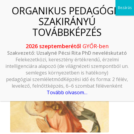
2026 szeptemberétől
GYŐR-ben
Szakvezető: Uzsalyné Pécsi Rita PhD neveléskutató
Felekezetközi, keresztény értékrendű, érzelmi
intelligenciára alapozó (de világnézeti szempontból un.
semleges környezetben is hatékony)
pedagógiai szemléletmódKépzési idő és forma: 2 félév,
levelező, felnőttképzés, 6–6 szombat félévenként
Tovább olvasom…