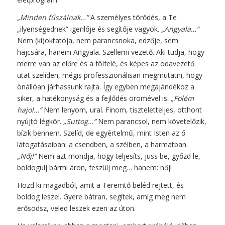
„Minden fűszálnak…”
A személyes törődés, a Te
„ilyenségednek” igenlője és segítője vagyok.
„Angyala…”
Nem (ki)oktatója, nem parancsnoka, edzője, sem
hajcsára, hanem Angyala. Szellemi vezető. Aki tudja, hogy
merre van az előre és a fölfelé, és képes az odavezető
utat szelíden, mégis professzionálisan megmutatni, hogy
önállóan járhassunk rajta. Így egyben megajándékoz a
siker, a hatékonyság és a fejlődés örömével is.
„Fölém
hajol…”
Nem lenyom, ural. Finom, tiszteletteljes, otthont
nyújtó légkör.
„Suttog…”
Nem parancsol, nem követelőzik,
bízik bennem. Szelíd, de egyértelmű, mint Isten az ő
látogatásaiban: a csendben, a szélben, a harmatban.
„Nőj!”
Nem azt mondja, hogy teljesíts, juss be, győzd le,
boldogulj bármi áron, feszülj meg… hanem: nőj!
Hozd ki magadból, amit a Teremtő beléd rejtett, és
boldog leszel. Gyere bátran, segítek, amíg meg nem
erősödsz, veled leszek ezen az úton.