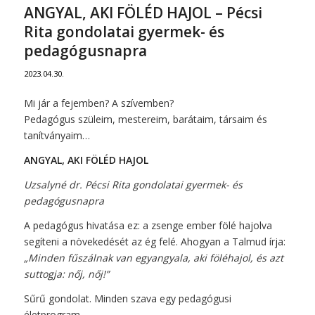
ANGYAL, AKI FÖLÉD HAJOL – Pécsi
Rita gondolatai gyermek- és
pedagógusnapra
2023.04.30.
Mi jár a fejemben? A szívemben?
Pedagógus szüleim, mestereim, barátaim, társaim és
tanítványaim…
ANGYAL, AKI FÖLÉD HAJOL
Uzsalyné dr. Pécsi Rita gondolatai gyermek- és
pedagógusnapra
A pedagógus hivatása ez: a zsenge ember fölé hajolva
segíteni a növekedését az ég felé. Ahogyan a Talmud írja:
„Minden fűszálnak van egyangyala, aki föléhajol, és azt
suttogja: nőj, nőj!”
Sűrű gondolat. Minden szava egy pedagógusi
életprogram.