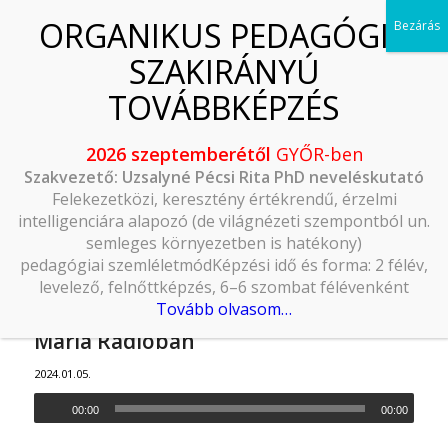
2026 szeptemberétől
GYŐR-ben
Szakvezető: Uzsalyné Pécsi Rita PhD neveléskutató
Felekezetközi, keresztény értékrendű, érzelmi
intelligenciára alapozó (de világnézeti szempontból un.
semleges környezetben is hatékony)
pedagógiai szemléletmódKépzési idő és forma: 2 félév,
levelező, felnőttképzés, 6–6 szombat félévenként
Tovább olvasom…
Ünnepi készület – Csáki Tibor atya a
Mária Rádióban
2024.01.05.
00:00
00:00