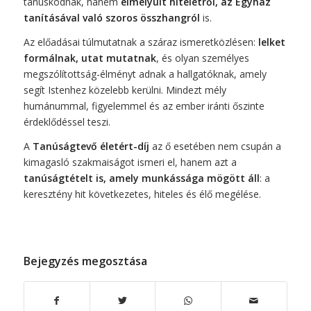
tanúskodnak, hanem
elmélyült hitéletről, az Egyház
tanításával való szoros összhangról
is.
Az előadásai túlmutatnak a száraz ismeretközlésen:
lelket
formálnak, utat mutatnak
, és olyan személyes
megszólítottság-élményt adnak a hallgatóknak, amely
segít Istenhez közelebb kerülni. Mindezt mély
humánummal, figyelemmel és az ember iránti őszinte
érdeklődéssel teszi.
A
Tanúságtevő életért-díj
az ő esetében nem csupán a
kimagasló szakmaiságot ismeri el, hanem azt a
tanúságtételt is, amely munkássága mögött áll
: a
keresztény hit következetes, hiteles és élő megélése.
Bejegyzés megosztása