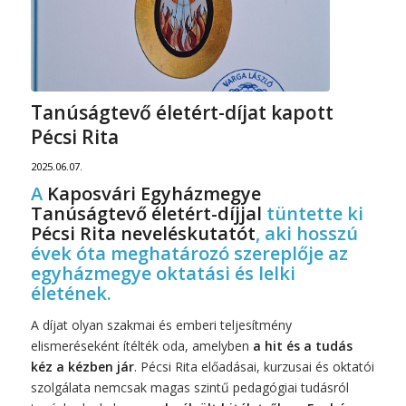
Tanúságtevő életért-díjat kapott
Pécsi Rita
2025.06.07.
A
Kaposvári Egyházmegye
Tanúságtevő életért-díjjal
tüntette ki
Pécsi Rita neveléskutatót
, aki hosszú
évek óta meghatározó szereplője az
egyházmegye oktatási és lelki
életének.
A díjat olyan szakmai és emberi teljesítmény
elismeréseként ítélték oda, amelyben
a hit és a tudás
kéz a kézben jár
. Pécsi Rita előadásai, kurzusai és oktatói
szolgálata nemcsak magas szintű pedagógiai tudásról