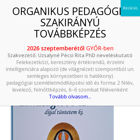
2026 szeptemberétől
GYŐR-ben
Szakvezető: Uzsalyné Pécsi Rita PhD neveléskutató
Felekezetközi, keresztény értékrendű, érzelmi
intelligenciára alapozó (de világnézeti szempontból un.
semleges környezetben is hatékony)
pedagógiai szemléletmódKépzési idő és forma: 2 félév,
levelező, felnőttképzés, 6–6 szombat félévenként
Tovább olvasom…