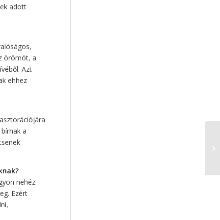
mentális egészség
(9)
ek adott
keresztény értékek
(9)
társas kapcsolatok
(9)
valóságos,
együttműködés
(8)
az örömöt, a
spirituális intelligencia
(8)
véből. Azt
genderideológia
(8)
sak ehhez
bizalom
(8)
kommunikáció
(8)
pasztorációjára
okos eszközök
(8)
 bírnak a
Horváth Szilárd
(8)
ítsenek
virtuális lét
(7)
példakép
(7)
művészet
(7)
oknak?
teremtésvédelem
(7)
agyon nehéz
eg. Ezért
képernyőidő
(7)
ni,
reziliencia
(7)