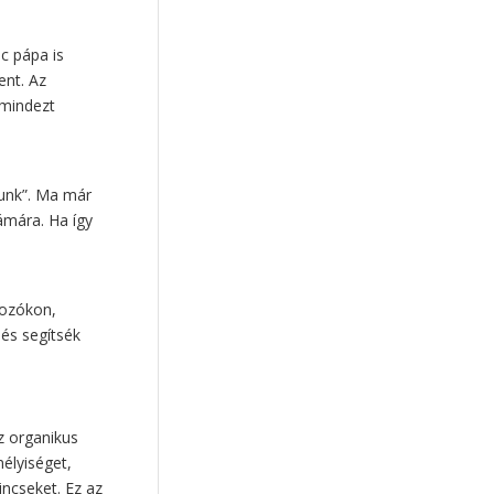
Uzsalyné Pécsi Rita
(7)
gyermekvédelem
(7)
nc pápa is
nőiesség
(7)
ent. Az
 mindezt
pedagógusok helyzete
(6)
oktatáspolitika
(6)
közösségi nevelés
(6)
zunk”. Ma már
digitális detox
(6)
ámára. Ha így
férfiasság
(6)
krízis
(6)
képernyőfüggőség
(6)
konfliktuskezelés
(6)
lkozókon,
és segítsék
beszélgetés
(6)
Organikus Egyesület
(6)
pszichológia
(6)
tekintély
(6)
z organikus
hagyományőrzés
(6)
mélyiséget,
remény
(6)
interjú
(6)
incseket. Ez az