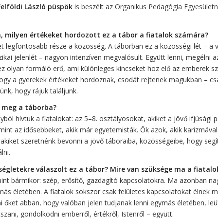
Felföldi László püspök
is beszélt az Organikus Pedagógia Egyesületn
, milyen értékeket hordozott ez a tábor a fiatalok számára?
et legfontosabb része a közösség. A táborban ez a közösségi lét – a 
fizikai jelenlét – nagyon intenzíven megvalósult. Együtt lenni, megélni 
z olyan formáló erő, ami különleges kincseket hoz elő az emberek szí
hogy a gyerekek értékeket hordoznak, csodát rejtenek magukban – c
nünk, hogy rájuk találjunk.
k meg a táborba?
yból hívtuk a fiatalokat: az 5–8. osztályosokat, akiket a jövő ifjúsági 
amint az idősebbeket, akik már egyetemisták. Ők azok, akik karizmával
s akiket szeretnénk bevonni a jövő táboraiba, közösségeibe, hogy seg
lni.
ségletekre válaszolt ez a tábor? Mire van szüksége ma a fiatal
int bármikor: szép, erősítő, gazdagító kapcsolatokra. Ma azonban n
más életében. A fiatalok sokszor csak felületes kapcsolatokat élnek m
i őket abban, hogy valóban jelen tudjanak lenni egymás életében, leül
tszani, gondolkodni emberről, értékről, Istenről – együtt.