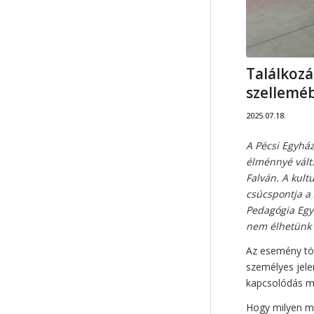
Találkozá
szellemé
2025.07.18.
A Pécsi Egyház
élménnyé vált:
Falván. A kult
csúcspontja a 
Pedagógia Egye
nem élhetünk e
Az esemény töb
személyes jele
kapcsolódás mi
Hogy milyen mé