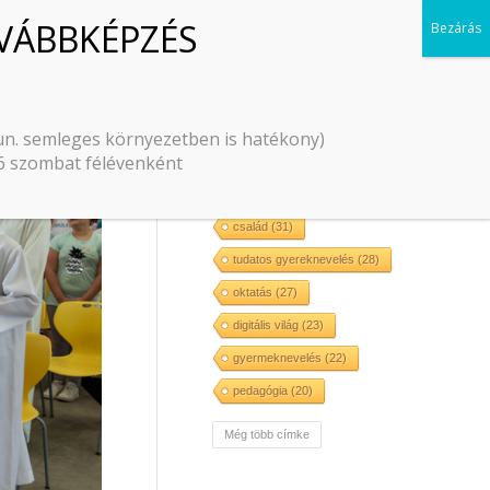
CÍMKÉK
Pécsi Rita
(197)
organikus pedagógia
(93)
 un. semleges környezetben is hatékony)
–6 szombat félévenként
érzelmi intelligencia
(49)
közösség
(46)
nevelés
(42)
család
(31)
tudatos gyereknevelés
(28)
oktatás
(27)
digitális világ
(23)
gyermeknevelés
(22)
pedagógia
(20)
önismeret
(20)
Még több címke
házasság
(20)
hit
(18)
szeretet
(17)