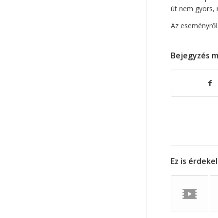
út nem gyors,
Az eseményről
Bejegyzés 
Ez is érdeke