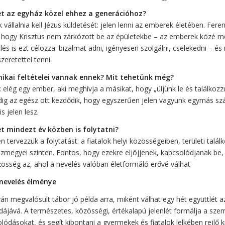
t az egyház közel ehhez a generációhoz?
vállalnia kell Jézus küldetését: jelen lenni az emberek életében. Fere
 hogy Krisztus nem zárkózott be az épületekbe – az emberek közé m
és is ezt célozza: bizalmat adni, igényesen szolgálni, cselekedni – és
zeretettel tenni.
nikai feltételei vannak ennek? Mit tehetünk még?
: elég egy ember, aki meghívja a másikat, hogy „üljünk le és találkoz
pedig az egész ott kezdődik, hogy egyszerűen jelen vagyunk egymás sz
is jelen lesz.
t mindezt év közben is folytatni?
 tervezzük a folytatást: a fiatalok helyi közösségeiben, területi talá
zmegyei szinten. Fontos, hogy ezekre eljöjjenek, kapcsolódjanak be, 
össég az, ahol a nevelés valóban életformáló erővé válhat
 nevelés élménye
n megvalósult tábor jó példa arra, miként válhat egy hét együttlét a
ldájává. A természetes, közösségi, értékalapú jelenlét formálja a sze
olódásokat, és segít kibontani a gyermekek és fiatalok lelkében rejlő k