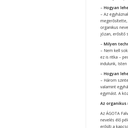
–
Hogyan lehe
– Az egyháznak 
megerősítette,
organikus nevel
józan, erősítő s
–
Milyen tech
– Nem kell sok
ez is ritka – 
indulunk, Isten 
–
Hogyan lehe
– Három szinten
valamint egyhá
egymást. A köz
Az organikus
Az ÁGOTA Falvá
nevelés élő pé
erősíti a kapcs