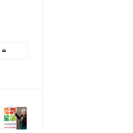
Gloviczki Zoltán
(6)
szabadság
(6)
keresztény nevelés
(6)
közösségfejlesztés
(6)
harmónia
(5)
személyiségfejlesztés
(5)
életbátorság
(5)
élménypedagógia
(5)
szülői felelősség
(5)
kapcsolódás
(5)
Uzsalyné dr. Pécsi Rita
(5)
felnőtté válás
(5)
hagyomány
(5)
idegrendszeri fejlődés
(5)
Felföldi László
(5)