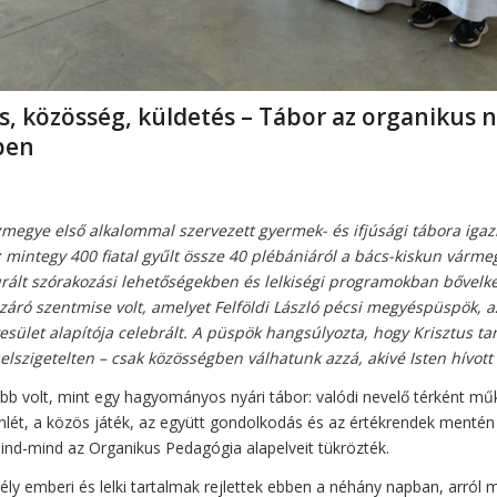
s, közösség, küldetés – Tábor az organikus 
ben
megye első alkalommal szervezett gyermek- és ifjúsági tábora igaz
 mintegy 400 fiatal gyűlt össze 40 plébániáról a bács-kiskun várm
urált szórakozási lehetőségekben és lelkiségi programokban bővelk
záró szentmise volt, amelyet Felföldi László pécsi megyéspüspök, 
sület alapítója celebrált. A püspök hangsúlyozta, hogy Krisztus ta
lszigetelten – csak közösségben válhatunk azzá, akivé Isten hívot
b volt, mint egy hagyományos nyári tábor: valódi nevelő térként mű
nlét, a közös játék, az együtt gondolkodás és az értékrendek mentén
nd-mind az Organikus Pedagógia alapelveit tükrözték.
ly emberi és lelki tartalmak rejlettek ebben a néhány napban, arról 