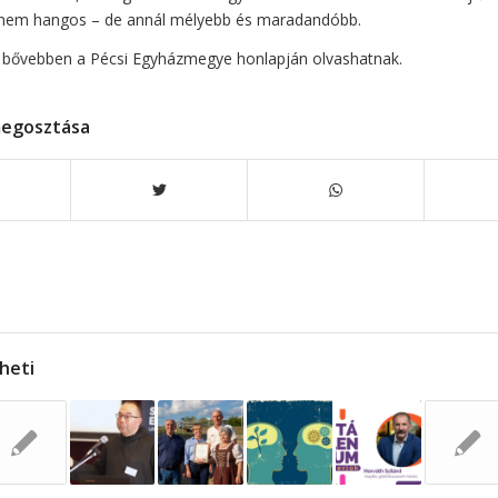
 nem hangos – de annál mélyebb és maradandóbb.
 bővebben a
Pécsi Egyházmegye
honlapján olvashatnak.
megosztása
lheti