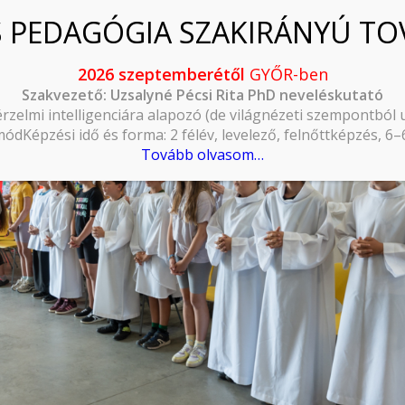
2026 szeptemberétől
GYŐR-ben
Szakvezető: Uzsalyné Pécsi Rita PhD neveléskutató
érzelmi intelligenciára alapozó (de világnézeti szempontból
ódKépzési idő és forma: 2 félév, levelező, felnőttképzés, 6
Tovább olvasom…