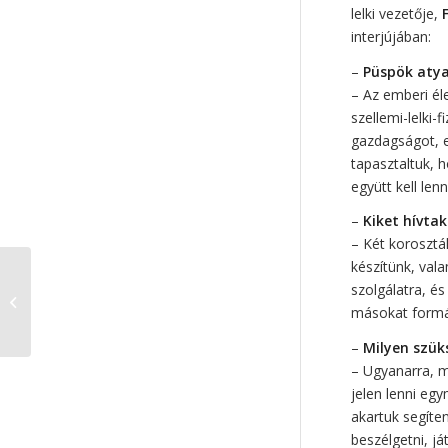
lelki vezetője,
interjújában:
–
Püspök atya
– Az emberi él
szellemi-lelki-
gazdagságot, e
tapasztaltuk, 
együtt kell len
–
Kiket hívta
– Két korosztál
készítünk, val
Digitális Diák Detox –
szolgálatra, é
nem csak túlélhető,
másokat formá
hanem életre szóló
–
Milyen szük
– Ugyanarra, m
jelen lenni egy
akartuk segíten
beszélgetni, já