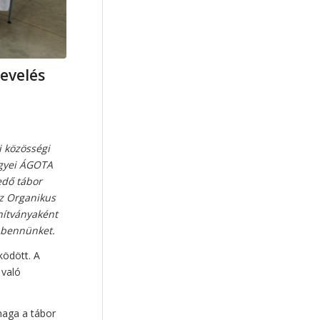
közoktatás
(16)
néphagyomány
(16)
párkapcsolat
(14)
nevelés
pedagógusképzés
(14)
képernyő
(13)
Búzaszem Iskola
(11)
i közösségi
szexualitás
(11)
ünnep
(11)
egyei ÁGOTA
Családi Életre Nevelés
(11)
edő tábor
kötődés
(11)
az Organikus
nítványaként
nemi identitás
(11)
t bennünket.
neveléskutatás
(10)
ködött. A
előadás
(10)
karácsony
(10)
 való
önértékelés
(9)
mesterséges Intelligencia
(9)
maga a tábor