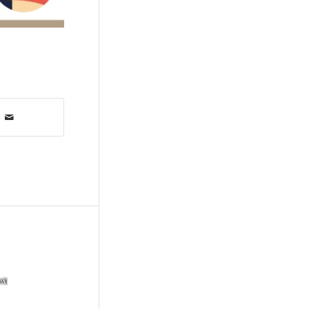
Uzsalyné Pécsi Rita
(7)
gyermekvédelem
(7)
nőiesség
(7)
pedagógusok helyzete
(6)
oktatáspolitika
(6)
közösségi nevelés
(6)
digitális detox
(6)
férfiasság
(6)
krízis
(6)
képernyőfüggőség
(6)
konfliktuskezelés
(6)
beszélgetés
(6)
Organikus Egyesület
(6)
pszichológia
(6)
tekintély
(6)
hagyományőrzés
(6)
remény
(6)
interjú
(6)