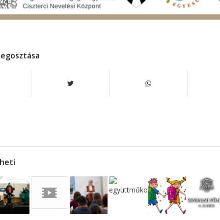
megosztása
lheti