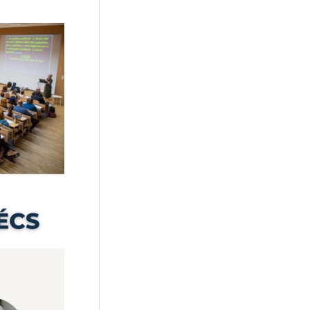
közoktatás
(16)
néphagyomány
(16)
párkapcsolat
(14)
pedagógusképzés
(14)
képernyő
(13)
Búzaszem Iskola
(11)
szexualitás
(11)
ünnep
(11)
Családi Életre Nevelés
(11)
kötődés
(11)
nemi identitás
(11)
neveléskutatás
(10)
előadás
(10)
karácsony
(10)
önértékelés
(9)
mesterséges Intelligencia
(9)