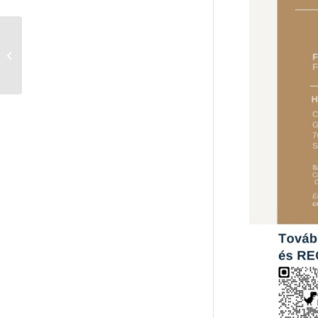
Pécsi Rita: Ki a vonzó?