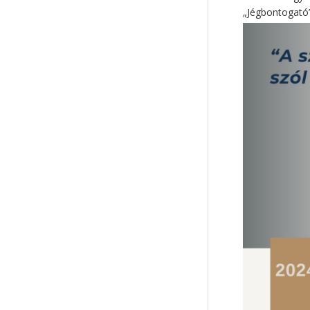
„Jégbontogató”