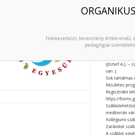
3. ORGAN
04. 20.
Felekezetközi, keresztény értékrendű, 
2024.02.13.
pedagógiai szemléletm
Kedves Organi
Ha te is úgy é
(József A.), – 
van :).
Sok tartalmas 
Részletes prog
Regisztrálni le
https://forms
Szálláslehetős
mediterrán vár
Kollégiumi szál
Zarándok szállá
A szállást egyé