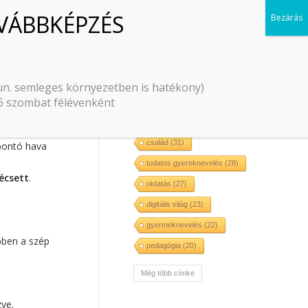
CÍMKÉK
S 2024.
Pécsi Rita
(197)
organikus pedagógia
(93)
 un. semleges környezetben is hatékony)
–6 szombat félévenként
érzelmi intelligencia
(49)
közösség
(46)
nevelés
(42)
s, a berek…”
család
(31)
gbontó hava
tudatos gyereknevelés
(28)
écsett
.
oktatás
(27)
digitális világ
(23)
gyermeknevelés
(22)
bben a szép
pedagógia
(20)
önismeret
(20)
Még több címke
házasság
(20)
hit
(18)
zve.
szeretet
(17)