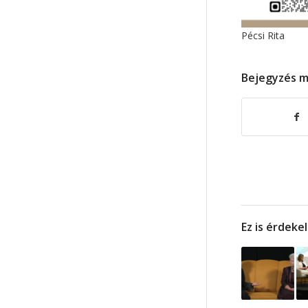
Pécsi Rita
Bejegyzés 
Ez is érdeke