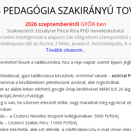
IKUS PEDAGÓGIA SZAKMAI TALÁLKOZÓ – PÉC
2026 szeptemberétől
GYŐR-ben
Szakvezető: Uzsalyné Pécsi Rita PhD neveléskutató
érzelmi intelligenciára alapozó (de világnézeti szempontból
ódKépzési idő és forma: 2 félév, levelező, felnőttképzés, 6
kus Barátunk!
Tovább olvasom…
rzed, hogy
„valami nagy-nagy tüzet kéne rakni, Hisz zúzmarás a váro
szeretettel hívunk a találkozónkra, hisz a népi naptár szerint éppen Jé
előadással, igazi találkozásra készülünk, örömmel várunk –
ezúttal P
rammal a későbbiekben jelentkezünk azoknál, akik regisztráltak.
het az alábbi linken elérhető google űrlap kitöltésével MÁRCIUS 20-áig.
.gle/Xj6LRmKi1cFvKXBg6
ég is van, ha szívesen érkeznél előbb, vagy maradnál még egy kicsit e
osban:
lás – a Ciszterci Nevelési Központ kollégiumában: 5000 Ft/fő/éj
s – Ciszterci Szállás Pécs: 11000 Ft/fő/éj
nileg intézhetik, akik ezt igénylik, a cnk@cnkpecs.hu e-mail címen jele