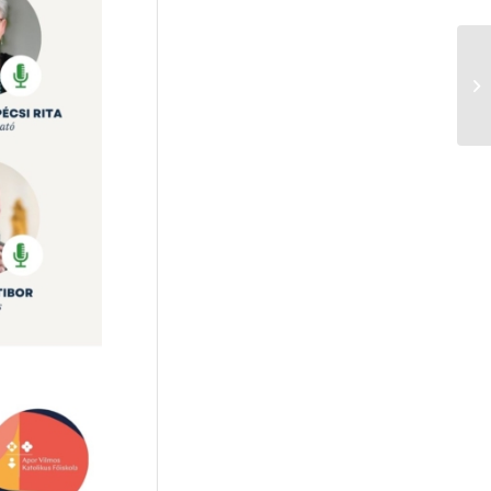
mentális egészség
(9)
keresztény értékek
(9)
társas kapcsolatok
(9)
együttműködés
(8)
spirituális intelligencia
(8)
genderideológia
(8)
bizalom
(8)
kommunikáció
(8)
okos eszközök
(8)
Horváth Szilárd
(8)
virtuális lét
(7)
példakép
(7)
művészet
(7)
teremtésvédelem
(7)
képernyőidő
(7)
reziliencia
(7)