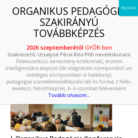
2026 szeptemberétől
GYŐR-ben
Szakvezető: Uzsalyné Pécsi Rita PhD neveléskutató
Felekezetközi, keresztény értékrendű, érzelmi
intelligenciára alapozó (de világnézeti szempontból un.
semleges környezetben is hatékony)
pedagógiai szemléletmódKépzési idő és forma: 2 félév,
levelező, felnőttképzés, 6–6 szombat félévenként
Tovább olvasom…